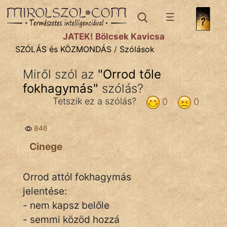
SZÓLÁS ÉS KÖZMONDÁS
témák:
JÁTÉK! Bölcsek Kavicsa
Bibliai
SZÓLÁS és KÖZMONDÁS
/
Szólások
Kifejezések
Miről szól az
"
Orrod tőle
fokhagymás
Közmondások
"
szólás?
Tetszik ez a szólás?
0
0
Rímelő
846
Szállóigék
Cinege
Szóláscsoportok
Szólások
Orrod attól fokhagymás
jelentése:
Tréfás
- nem kapsz belőle
- semmi közöd hozzá