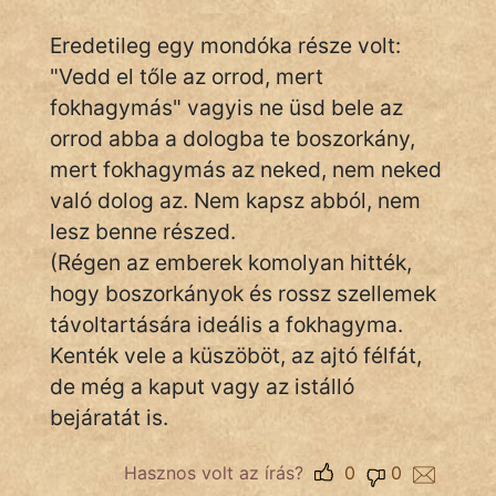
Eredetileg egy mondóka része volt:
"Vedd el tőle az orrod, mert
IRODALOM
fokhagymás" vagyis ne üsd bele az
SZÓLÁS
orrod abba a dologba te boszorkány,
És
mert fokhagymás az neked, nem neked
KÖZMONDÁS
való dolog az. Nem kapsz abból, nem
lesz benne részed.
PSZICHO
(Régen az emberek komolyan hitték,
ZENE
hogy boszorkányok és rossz szellemek
távoltartására ideális a fokhagyma.
FILM
Kenték vele a küszöböt, az ajtó félfát,
de még a kaput vagy az istálló
ÉLETMÓD
bejáratát is.
MAGYARSÁG
És
Hasznos volt az írás?
0
0
TÖRTÉNELEM