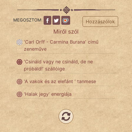
Népszerű szerzőink:
MEGOSZTOM:
Hozzászólok
Miről szól
cinege
'Carl Orff - Carmina Burana' című
fantom
zeneműve
Hunor
'Csináld vagy ne csináld, de ne
próbáld!' szállóige
Jób Gedeon
'A vakok és az elefánt ' tanmese
Láron Ádám
'Halak jegy' energiája
mikkamakka
vörös ördög
nagyöreg