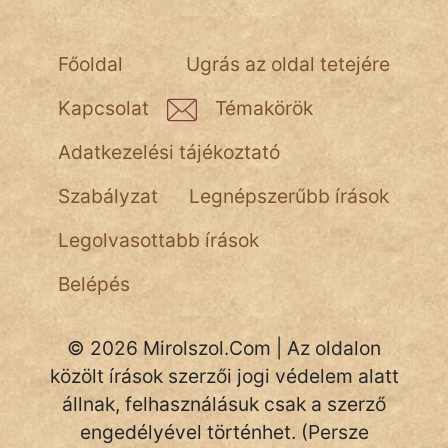
NapHold
Főoldal
Ugrás az oldal tetejére
Név nélkül
Kapcsolat
Témakörök
pszichopati
Adatkezelési tájékoztató
szegény legény
Szabályzat
Legnépszerűbb írások
Hoffer Botond
Legolvasottabb írások
szemfüles
Belépés
© 2026 Mirolszol.Com | Az oldalon
közölt írások szerzői jogi védelem alatt
állnak, felhasználásuk csak a szerző
engedélyével történhet. (Persze