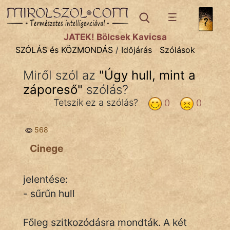
SZÓLÁS ÉS KÖZMONDÁS
témák:
JÁTÉK! Bölcsek Kavicsa
Bibliai
SZÓLÁS és KÖZMONDÁS
/
Időjárás
Szólások
Kifejezések
Miről szól az
"
Úgy hull, mint a
záporeső
Közmondások
"
szólás?
Tetszik ez a szólás?
0
0
Rímelő
568
Szállóigék
Cinege
Szóláscsoportok
Szólások
jelentése:
- sűrűn hull
Tréfás
Főleg szitkozódásra mondták. A két