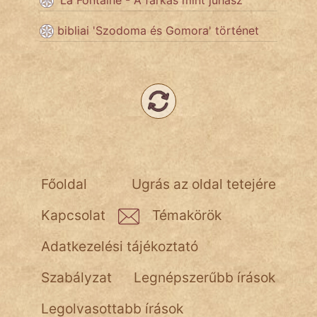
'La Fontaine - A farkas mint juhász'
Népszerű szerzőink:
bibliai 'Szodoma és Gomora' történet
cinege
fantom
Hunor
Jób Gedeon
Főoldal
Ugrás az oldal tetejére
Láron Ádám
Kapcsolat
Témakörök
mikkamakka
Adatkezelési tájékoztató
vörös ördög
Szabályzat
Legnépszerűbb írások
nagyöreg
Legolvasottabb írások