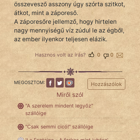
összevesző asszony úgy szórta szitkot,
átkot, mint a záporeső.
A záporesőre jellemző, hogy hirtelen
IRODALOM
nagy mennyiségű víz zúdul le az égből,
SZÓLÁS
az ember ilyenkor teljesen elázik.
És
KÖZMONDÁS
Hasznos volt az írás?
0
0
PSZICHO
ZENE
MEGOSZTOM:
Hozzászólok
FILM
Miről szól
"A szerelem mindent legyőz"
ÉLETMÓD
szállóige
MAGYARSÁG
"Csak semmi cicó!" szállóige
És
TÖRTÉNELEM