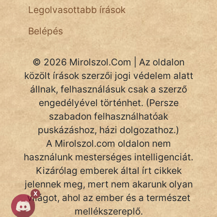
Legolvasottabb írások
NapHold
Belépés
Név nélkül
pszichopati
© 2026 Mirolszol.Com | Az oldalon
szegény legény
közölt írások szerzői jogi védelem alatt
állnak, felhasználásuk csak a szerző
Hoffer Botond
engedélyével történhet. (Persze
szabadon felhasználhatóak
szemfüles
puskázáshoz, házi dolgozathoz.)
A Mirolszol.com oldalon nem
használunk mesterséges intelligenciát.
Kizárólag emberek által írt cikkek
jelennek meg, mert nem akarunk olyan
X
világot, ahol az ember és a természet
mellékszereplő.