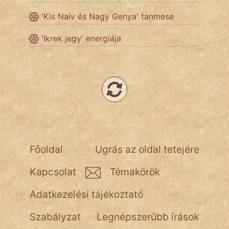
'Kis Naiv és Nagy Genya' tanmese
Népszerű szerzőink:
'Ikrek jegy' energiája
cinege
fantom
Hunor
Jób Gedeon
Főoldal
Ugrás az oldal tetejére
Láron Ádám
Kapcsolat
Témakörök
mikkamakka
Adatkezelési tájékoztató
vörös ördög
Szabályzat
Legnépszerűbb írások
nagyöreg