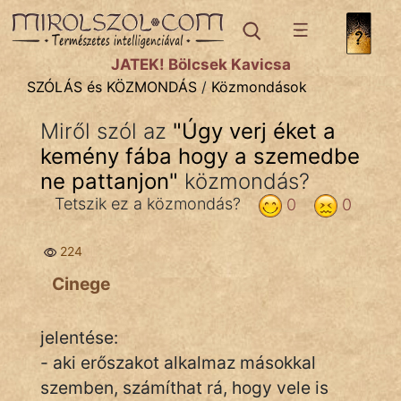
SZÓLÁS ÉS KÖZMONDÁS
témák:
JÁTÉK! Bölcsek Kavicsa
Bibliai
SZÓLÁS és KÖZMONDÁS
/
Közmondások
Kifejezések
Miről szól az
"
Úgy verj éket a
kemény fába hogy a szemedbe
Közmondások
ne pattanjon
"
közmondás?
Rímelő
Tetszik ez a közmondás?
0
0
Szállóigék
224
Szóláscsoportok
Cinege
Szólások
jelentése:
Tréfás
- aki erőszakot alkalmaz másokkal
szemben, számíthat rá, hogy vele is