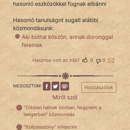
hasonló eszközökkel fognak elbánni
Hasonló tanulságot sugall alábbi
IRODALOM
közmondásunk:
SZÓLÁS
Aki bottal köszön, annak doronggal
És
felelnek
KÖZMONDÁS
Hasznos volt az írás?
0
0
PSZICHO
ZENE
MEGOSZTOM:
Hozzászólok
FILM
Miről szól
ÉLETMÓD
"Többen halnak borban, hogysem a
tengerben" közmondás
MAGYARSÁG
És
"Szépasszony" kifejezés
TÖRTÉNELEM