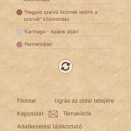
"Hegyes szarvú ökörnek letörik a
Népszerű szerzőink:
szarvát" közmondás
'Karthago - Apáink útján'
cinege
'Fermentálás'
fantom
Hunor
Jób Gedeon
Láron Ádám
mikkamakka
Főoldal
Ugrás az oldal tetejére
vörös ördög
Kapcsolat
Témakörök
nagyöreg
Adatkezelési tájékoztató