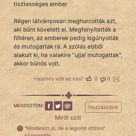
tisztességes ember
Régen látványosan meghurcolták azt,
IRODALOM
aki bűnt követett el. Megfenyítették a
SZÓLÁS
főtéren, az emberek pedig kigúnyolták
És
és mutogattak rá. A szólás ebből
KÖZMONDÁS
alakult ki, ha valakire "ujjal mutogattak",
akkor bűnös volt.
PSZICHO
ZENE
Hasznos volt az írás?
0
0
FILM
MEGOSZTOM:
ÉLETMÓD
Hozzászólok
Miről szól
MAGYARSÁG
És
"Mindenütt jó, de a legjobb otthon"
TÖRTÉNELEM
közmondás