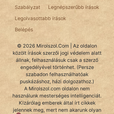
NapHold
Szabályzat
Legnépszerűbb írások
Név nélkül
Legolvasottabb írások
pszichopati
Belépés
szegény legény
© 2026 Mirolszol.Com | Az oldalon
Hoffer Botond
közölt írások szerzői jogi védelem alatt
állnak, felhasználásuk csak a szerző
szemfüles
engedélyével történhet. (Persze
szabadon felhasználhatóak
puskázáshoz, házi dolgozathoz.)
A Mirolszol.com oldalon nem
használunk mesterséges intelligenciát.
Kizárólag emberek által írt cikkek
jelennek meg, mert nem akarunk olyan