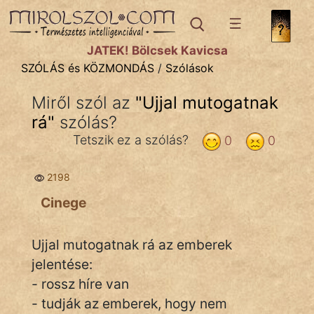
SZÓLÁS ÉS KÖZMONDÁS
témák:
JÁTÉK! Bölcsek Kavicsa
Bibliai
SZÓLÁS és KÖZMONDÁS
/
Szólások
Kifejezések
Miről szól az
"
Ujjal mutogatnak
rá
Közmondások
"
szólás?
Tetszik ez a szólás?
0
0
Rímelő
2198
Szállóigék
Cinege
Szóláscsoportok
Szólások
Ujjal mutogatnak rá az emberek
jelentése:
Tréfás
- rossz híre van
- tudják az emberek, hogy nem