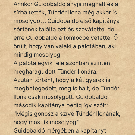
fantom
Amikor Guidobaldo anyja meghalt és a
sírba tették, Tündér Ilona még akkor is
Hunor
mosolygott. Guidobaldo első kapitánya
Jób Gedeon
sértőnek találta ezt és szóvátette, de
erre Guidobaldo a tömlöcbe vetette. Ő
Láron Ádám
örült, hogy van valaki a palotában, aki
mindig mosolyog.
mikkamakka
A palota egyik fele azonban szintén
vörös ördög
megharagudott Tündér Ilonára.
Azután történt, hogy a két gyerek is
nagyöreg
megbetegedett, meg is halt, de Tündér
NapHold
Ilona csak mosolygott. Guidobaldo
második kapitánya pedig így szólt:
Név nélkül
"Mégis gonosz a szíve Tündér Ilonának,
pszichopati
hogy most is mosolyog."
Guidobaldó mérgében a kapitányt
szegény legény