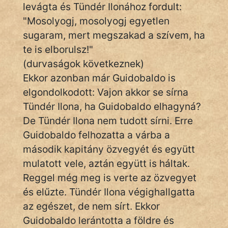
levágta és Tündér Ilonához fordult:
"Mosolyogj, mosolyogj egyetlen
Hoffer Botond
sugaram, mert megszakad a szívem, ha
szemfüles
te is elborulsz!"
(durvaságok következnek)
Ekkor azonban már Guidobaldo is
elgondolkodott: Vajon akkor se sírna
Tündér Ilona, ha Guidobaldo elhagyná?
De Tündér Ilona nem tudott sírni. Erre
Guidobaldo felhozatta a várba a
második kapitány özvegyét és együtt
mulatott vele, aztán együtt is háltak.
Reggel még meg is verte az özvegyet
és elűzte. Tündér Ilona végighallgatta
az egészet, de nem sírt. Ekkor
Guidobaldo lerántotta a földre és