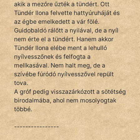
akik a mezőre űzték a tündért. Ott
Tündér Ilona felvette hattyúruháját és
az égbe emelkedett a vár fölé.
Guidobaldó rálőtt a nyilával, de a nyíl
nem érte el a tündért. Hanem akkor
Tündér Ilona elébe ment a lehulló
nyílvesszőnek és felfogta a
mellkasával. Nem halt meg, de a
szívébe fúródó nyílvesszővel repült
tova.
A gróf pedig visszazárkózott a sötétség
birodalmába, ahol nem mosolyogtak
többé.
----------------