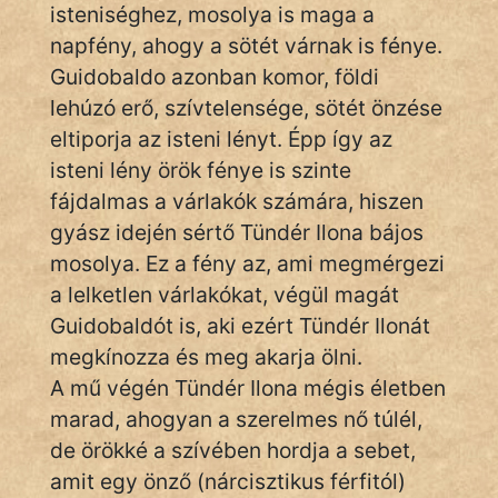
isteniséghez, mosolya is maga a
napfény, ahogy a sötét várnak is fénye.
Guidobaldo azonban komor, földi
lehúzó erő, szívtelensége, sötét önzése
eltiporja az isteni lényt. Épp így az
isteni lény örök fénye is szinte
fájdalmas a várlakók számára, hiszen
gyász idején sértő Tündér Ilona bájos
mosolya. Ez a fény az, ami megmérgezi
a lelketlen várlakókat, végül magát
Guidobaldót is, aki ezért Tündér Ilonát
megkínozza és meg akarja ölni.
A mű végén Tündér Ilona mégis életben
marad, ahogyan a szerelmes nő túlél,
de örökké a szívében hordja a sebet,
amit egy önző (nárcisztikus férfitól)