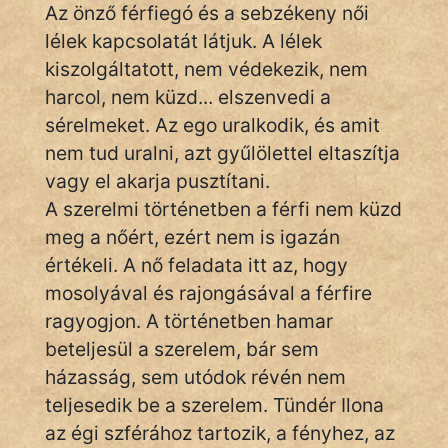
Az önző férfiegó és a sebzékeny női
lélek kapcsolatát látjuk. A lélek
kiszolgáltatott, nem védekezik, nem
harcol, nem küzd... elszenvedi a
sérelmeket. Az ego uralkodik, és amit
nem tud uralni, azt gyűlölettel eltaszítja
vagy el akarja pusztítani.
A szerelmi történetben a férfi nem küzd
meg a nőért, ezért nem is igazán
értékeli. A nő feladata itt az, hogy
mosolyával és rajongásával a férfire
ragyogjon. A történetben hamar
beteljesül a szerelem, bár sem
házasság, sem utódok révén nem
teljesedik be a szerelem. Tündér Ilona
az égi szférához tartozik, a fényhez, az