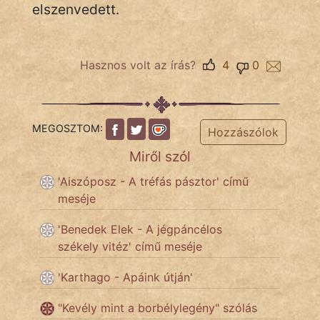
elszenvedett.
Hasznos volt az írás?
4
0
MEGOSZTOM:
Hozzászólok
Miről szól
'Aiszóposz - A tréfás pásztor' című
meséje
'Benedek Elek - A jégpáncélos
székely vitéz' című meséje
'Karthago - Apáink útján'
"Kevély mint a borbélylegény" szólás