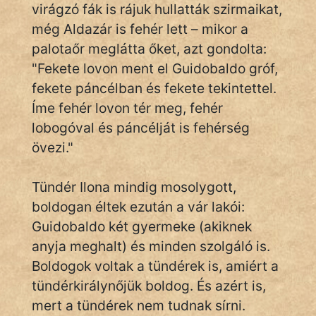
virágzó fák is rájuk hullatták szirmaikat,
KÖZMONDÁS
még Aldazár is fehér lett – mikor a
PSZICHO
palotaőr meglátta őket, azt gondolta:
"Fekete lovon ment el Guidobaldo gróf,
ZENE
fekete páncélban és fekete tekintettel.
FILM
Íme fehér lovon tér meg, fehér
lobogóval és páncélját is fehérség
ÉLETMÓD
övezi."
MAGYARSÁG
Tündér Ilona mindig mosolygott,
És
TÖRTÉNELEM
boldogan éltek ezután a vár lakói:
Guidobaldo két gyermeke (akiknek
anyja meghalt) és minden szolgáló is.
Népszerű szerzőink:
Boldogok voltak a tündérek is, amiért a
tündérkirálynőjük boldog. És azért is,
cinege
mert a tündérek nem tudnak sírni.