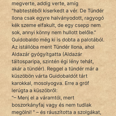
megverte, addig verte, amíg
"habtestéből kiserkedt a vér. De Tündér
Ilona csak egyre halványodott, ragyogó
kék szeme elfakult, de egy csepp nem
sok, annyi könny nem hullott belőle."
Guidobaldo még ki is dobta a palotából.
Az istállóba ment Tündér Ilona, ahol
Aldazár gyógyítgatta (Aldazár
táltosparipa, szintén égi lény tehát,
akár a tündér). Reggel a tündér már a
küszöbön várta Guidobaldót tárt
karokkal, mosolyogva. Erre a gróf
lerúgta a küszöbről:
"– Menj el a váramtól, mert
boszorkányfaj vagy és nem tudlak
megölni! " – és ráuszította a szolgákat,