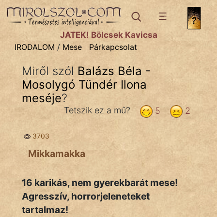
IRODALOM
témák:
JÁTÉK! Bölcsek Kavicsa
Dráma
IRODALOM
/
Mese
Párkapcsolat
Elbeszélő
Miről szól
Balázs Béla -
Költemény
Mosolygó Tündér Ilona
Eposz
meséje
?
Tetszik ez a mű?
5
2
Komédia
Kötelező
3703
Mikkamakka
Legenda
Mese
16 karikás, nem gyerekbarát mese!
Agresszív, horrorjeleneteket
Mitológia
tartalmaz!