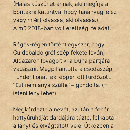
Monda
(Hálás köszönet annak, aki megírja a
borítékra kattintva, hogy tananyag-e ez
Novella
vagy miért olvassa, aki olvassa.)
És
A mű 2018-ban volt érettségi feladat.
Elbeszélés
Regény
Réges-régen történt egyszer, hogy
Guidobaldo gróf szép fekete lován,
Tanmese
Aldazáron lovagolt ki a Duna partjára
Vers
vadászni. Megpillantotta a csodaszép
Tündér Ilonát, aki éppen ott fürdőzött.
"Ezt nem anya szülte" – gondolta. (=
isteni lény lehet)
IRODALOM
Megkérdezte a nevét, azután a fehér
hattyúruháját dárdájára tűzte, felkapta
SZÓLÁS
a lányt és elvágtatott vele. Útközben a
És