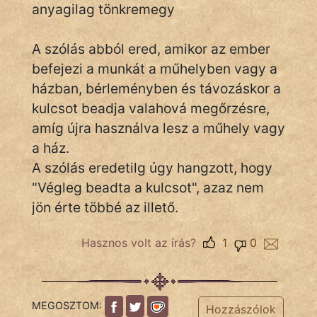
anyagilag tönkremegy
A szólás abból ered, amikor az ember
IRODALOM
befejezi a munkát a műhelyben vagy a
SZÓLÁS
házban, bérleményben és távozáskor a
És
kulcsot beadja valahová megőrzésre,
KÖZMONDÁS
amíg újra használva lesz a műhely vagy
a ház.
PSZICHO
A szólás eredetilg úgy hangzott, hogy
ZENE
"Végleg beadta a kulcsot", azaz nem
jön érte többé az illető.
FILM
Hasznos volt az írás?
1
0
ÉLETMÓD
MAGYARSÁG
És
MEGOSZTOM:
Hozzászólok
TÖRTÉNELEM