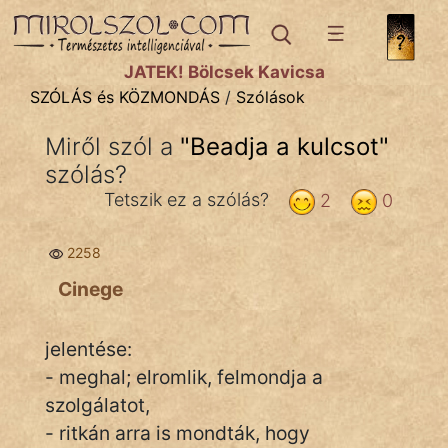
SZÓLÁS ÉS KÖZMONDÁS
témák:
JÁTÉK! Bölcsek Kavicsa
Bibliai
SZÓLÁS és KÖZMONDÁS
/
Szólások
Kifejezések
Miről szól a
"
Beadja a kulcsot
"
szólás?
Közmondások
Tetszik ez a szólás?
2
0
Rímelő
2258
Szállóigék
Cinege
Szóláscsoportok
Szólások
jelentése:
- meghal; elromlik, felmondja a
Tréfás
szolgálatot,
- ritkán arra is mondták, hogy