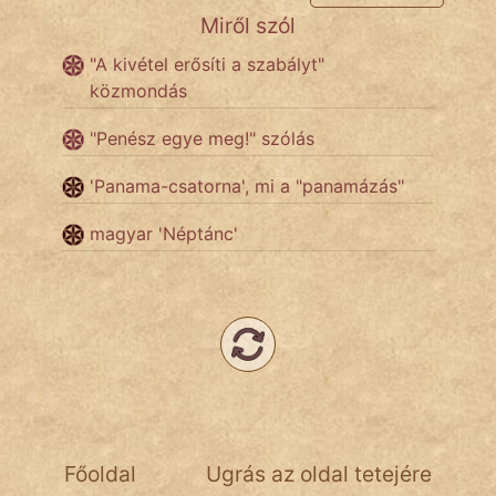
Miről szól
Népszerű szerzőink:
"A kivétel erősíti a szabályt"
közmondás
cinege
"Penész egye meg!" szólás
fantom
'Panama-csatorna', mi a "panamázás"
Hunor
magyar 'Néptánc'
Jób Gedeon
Láron Ádám
mikkamakka
vörös ördög
nagyöreg
Főoldal
Ugrás az oldal tetejére