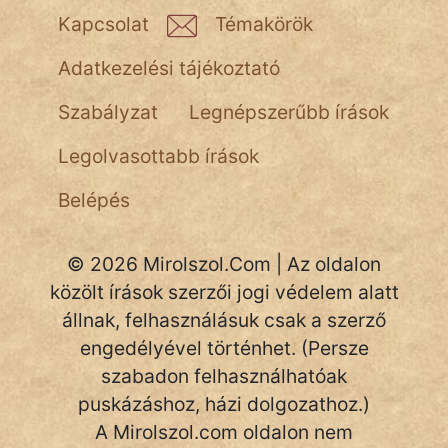
NapHold
Kapcsolat
Témakörök
Név nélkül
Adatkezelési tájékoztató
pszichopati
Szabályzat
Legnépszerűbb írások
szegény legény
Legolvasottabb írások
Hoffer Botond
Belépés
szemfüles
© 2026 Mirolszol.Com | Az oldalon
közölt írások szerzői jogi védelem alatt
állnak, felhasználásuk csak a szerző
engedélyével történhet. (Persze
szabadon felhasználhatóak
puskázáshoz, házi dolgozathoz.)
A Mirolszol.com oldalon nem