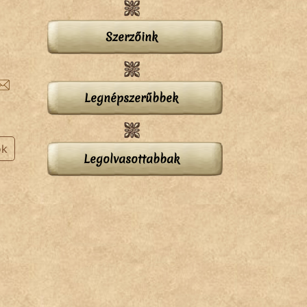
Szerzőink
Legnépszerűbbek
ok
Legolvasottabbak