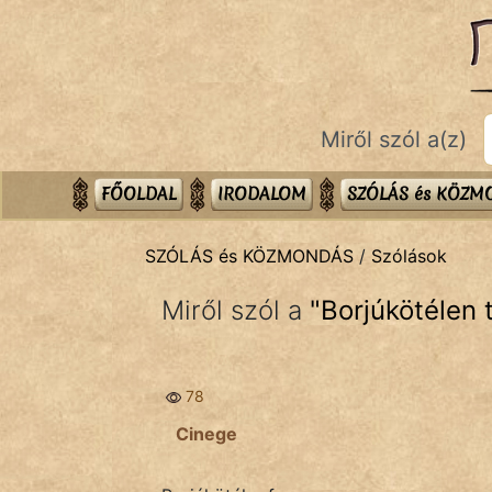
SZÓLÁS ÉS KÖZMONDÁS
témák:
Bibliai
Miről szól a(z)
Kifejezések
Közmondások
FŐOLDAL
IRODALOM
SZÓLÁS és KÖZ
Rímelő
SZÓLÁS és KÖZMONDÁS
/
Szólások
Szállóigék
Miről szól a
"
Borjúkötélen t
Szóláscsoportok
Szólások
78
Tréfás
Cinege