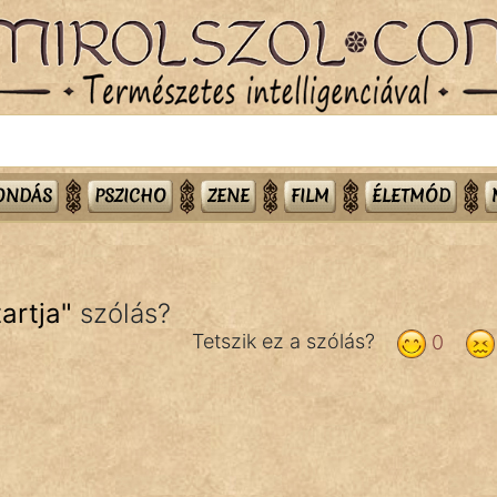
MONDÁS
PSZICHO
ZENE
FILM
ÉLETMÓD
artja
"
szólás?
Tetszik ez a szólás?
0