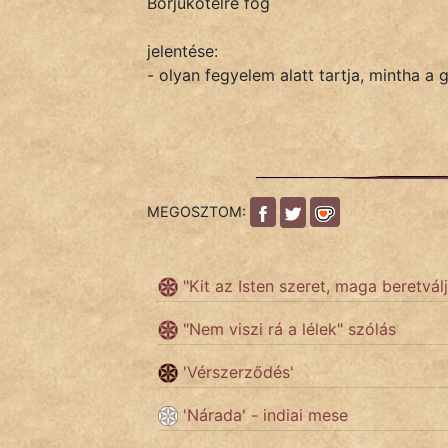
Borjúkötélre fog
jelentése:
IRODALOM
- olyan fegyelem alatt tartja, mintha a
SZÓLÁS
És
KÖZMONDÁS
MEGOSZTOM:
PSZICHO
ZENE
"Kit az Isten szeret, maga beretvál
FILM
"Nem viszi rá a lélek" szólás
ÉLETMÓD
'Vérszerződés'
MAGYARSÁG
'Nárada' - indiai mese
És
TÖRTÉNELEM