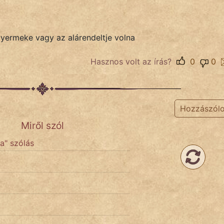
 gyermeke vagy az alárendeltje volna
Hasznos volt az írás?
0
0
Hozzászól
Miről szól
ja" szólás