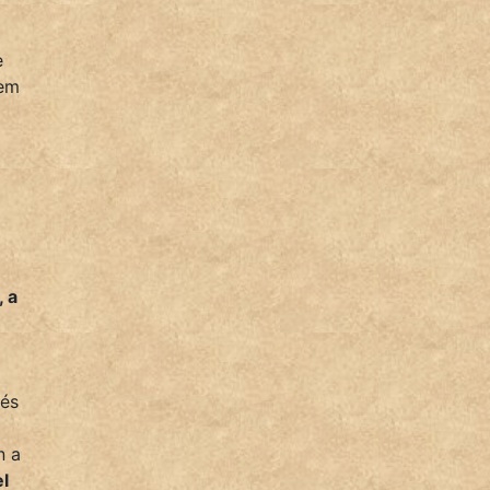
e
sem
 a
 és
n a
el