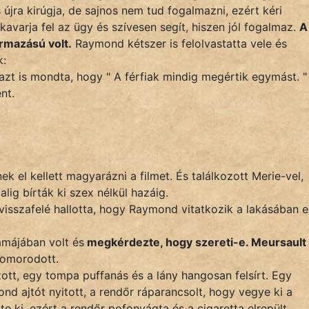
jra kirúgja, de sajnos nem tud fogalmazni, ezért kéri
kavarja fel az ügy és szívesen segít, hiszen jól fogalmaz.
A
ármazású volt.
Raymond kétszer is felolvastatta vele és
k:
s azt is mondta, hogy " A férfiak mindig megértik egymást. "
nt.
k el kellett magyarázni a filmet. És találkozott Merie-vel,
lig bírták ki szex nélkül hazáig.
 visszafelé hallotta, hogy Raymond vitatkozik a lakásában 
amájában volt és
megkérdezte, hogy szereti-e. Meursault
szomorodott.
ott, egy tompa puffanás és a lány hangosan felsírt. Egy
d ajtót nyitott, a rendőr ráparancsolt, hogy vegye ki a
e ki, ezért a rendőr pofonvágta és a cigaretta elrepült.