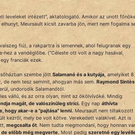
ti leveleket intézett", aktatologató. Amikor az unott főnök
elhunyt, Meursault kicsit zavarba jön, mert nem fogalma 
alszeg fiú), a rakpartra is lemennek, ahol felugranak egy
e-hez a vendéglőbe. ("Céleste ott volt a nagy hasával,
 egy franciák ezek.
pcsőházban szembe jött
Salamanó és a kutyája,
amelyiket 8
ez, de nem tesz semmit, ahogyan más sem.
Raymond Sintès,
erül, undorodik Salamanótól.
es vállú, és az orra olyan, mint az ökölvívóké. Mindig
dja magát, de valószínűleg strici.
Egy nap
áthívta
 hogy akar-e a "pajtása" lenni.
Meursault nem tiltakozott
t kezről, mely be volt kötve. Verekedett valakivel. Azt is
ott,
megcsalta őt
. Nem tudta megmondani, hogy honnan va
, de előbb még megverte.
Most pedig
szeretné egy levéll