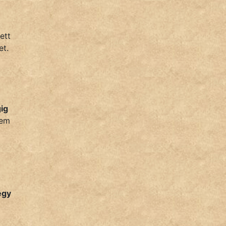
ett
et.
gig
nem
egy