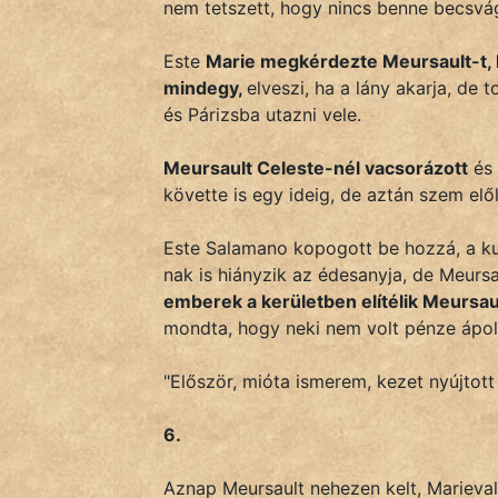
nem tetszett, hogy nincs benne becsvá
Este
Marie megkérdezte Meursault-t, 
mindegy,
elveszi, ha a lány akarja, de
és Párizsba utazni vele.
Meursault Celeste-nél vacsorázott
és 
követte is egy ideig, de aztán szem elől
Este Salamano kopogott be hozzá, a ku
nak is hiányzik az édesanyja, de Meurs
emberek a kerületben elítélik Meursaul
mondta, hogy neki nem volt pénze ápol
"Először, mióta ismerem, kezet nyújtott
6.
Aznap Meursault nehezen kelt, Marieval