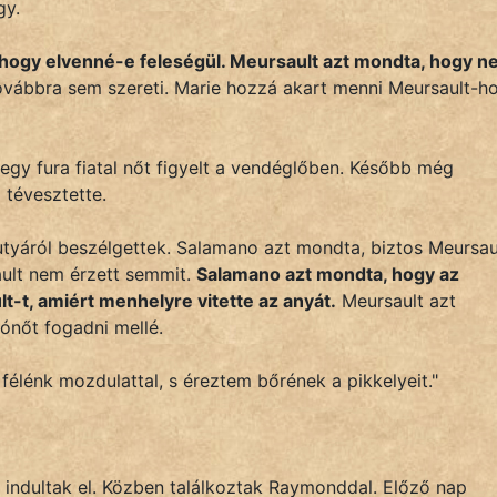
gy.
hogy elvenné-e feleségül. Meursault azt mondta, hogy ne
 továbbra sem szereti. Marie hozzá akart menni Meursault-h
egy fura fiatal nőt figyelt a vendéglőben. Később még
 tévesztette.
tyáról beszélgettek. Salamano azt mondta, biztos Meursau
ault nem érzett semmit.
Salamano azt mondta, hogy az
t-t, amiért menhelyre vitette az anyát.
Meursault azt
ónőt fogadni mellé.
 félénk mozdulattal, s éreztem bőrének a pikkelyeit."
 indultak el. Közben találkoztak Raymonddal. Előző nap