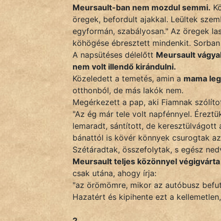
KÖZMONDÁS
Meursault-ban nem mozdul semmi.
Kö
öregek, befordult ajakkal. Leültek szem
PSZICHO
egyformán, szabályosan." Az öregek las
köhögése ébresztett mindenkit. Sorban
ZENE
A napsütéses délelőtt
Meursault vágyak
nem volt illendő kirándulni.
FILM
Közeledett a temetés, amin a
mama legj
otthonból, de más lakók nem.
ÉLETMÓD
Megérkezett a pap, aki Fiamnak szólítot
"Az ég már tele volt napfénnyel. Éreztük
MAGYARSÁG
lemaradt, sántított, de keresztülvágott
És
bánattól is kövér könnyek csurogtak az
TÖRTÉNELEM
Szétáradtak, összefolytak, s egész ned
Meursault teljes közönnyel végigvárta
Népszerű szerzőink:
csak utána, ahogy írja:
"az örömömre, mikor az autóbusz befut
Hazatért és kipihente ezt a kellemetle
cinege
2.