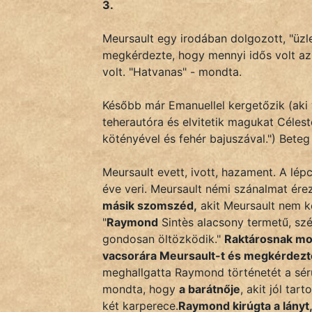
3.
Hoffer Botond
Meursault egy irodában dolgozott, "üzle
megkérdezte, hogy mennyi idős volt az 
szemfüles
volt. "Hatvanas" - mondta.
Később már Emanuellel kergetőzik (aki v
teherautóra és elvitetik magukat Célest
kötényével és fehér bajuszával.") Beteg
Meursault evett, ivott, hazament. A lé
éve veri. Meursault némi szánalmat ér
másik szomszéd,
akit Meursault nem k
"
Raymond
Sintès alacsony termetű, szél
gondosan öltözködik."
Raktárosnak mon
vacsorára Meursault-t és megkérdezte,
meghallgatta Raymond történetét a sérül
mondta, hogy
a barátnője
, akit jól tart
két karperece.
Raymond kirúgta a lányt