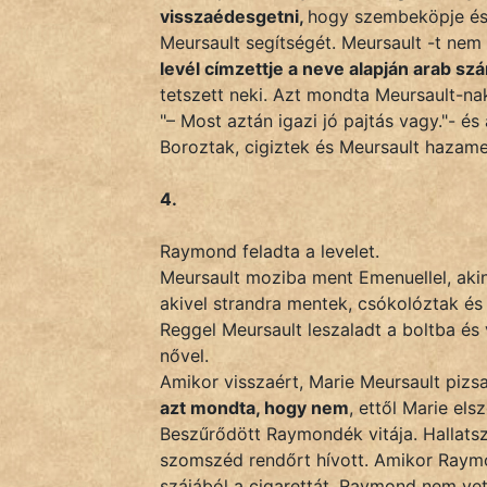
visszaédesgetni,
hogy szembeköpje és ú
Meursault segítségét. Meursault -t nem 
levél címzettje a neve alapján arab sz
tetszett neki. Azt mondta Meursault-na
"– Most aztán igazi jó pajtás vagy."- é
Boroztak, cigiztek és Meursault hazame
4.
Raymond feladta a levelet.
Meursault moziba ment Emenuellel, akine
akivel strandra mentek, csókolóztak és a
Reggel Meursault leszaladt a boltba és
nővel.
Amikor visszaért, Marie Meursault pizs
azt mondta, hogy nem
, ettől Marie el
Beszűrődött Raymondék vitája. Hallatsz
szomszéd rendőrt hívott. Amikor Raymon
szájából a cigarettát. Raymond nem vett