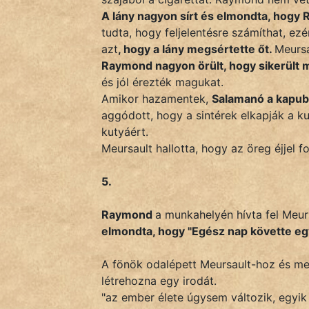
A lány nagyon sírt és elmondta, hog
tudta, hogy feljelentésre számíthat, ez
azt
, hogy a lány megsértette őt.
Meursa
Raymond nagyon örült, hogy sikerült 
és jól érezték magukat.
Amikor hazamentek,
Salamanó a kapuba
aggódott, hogy a sintérek elkapják a k
kutyáért.
Meursault hallotta, hogy az öreg éjjel f
5.
Raymond
a munkahelyén hívta fel Meurs
elmondta, hogy "Egész nap követte eg
A fönök odalépett Meursault-hoz és me
létrehozna egy irodát.
"az ember élete úgysem változik, egyik