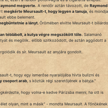
y Raymond megverte.
A rendőr aztán távozott, de
Raymond
ért
megkérte Meursault-t, hogy legyen a tanuja,
és mondja
ult ebbe belement.
megbüntetnie a lányt.
Örömében elvitte Meursault-t biliárdo
n téblábolt, a kutya végre megszökött tőle.
Salamanó
utyát és megölik.. előbb szitkozódott, de aztán aggódott a
orgolódik és sír. Meursault az anyjára gondolt.
ault-t, hogy egy ismerőse nyaralójába hívta bulizni és
y csoport arab
, s köztük régi szeretőjének a bátyja."
gkérdezte, hogy volna-e kedve Párizsba menni, ha ott is
 élet olyan, mint a másik" - mondta Meursault. A főnökének