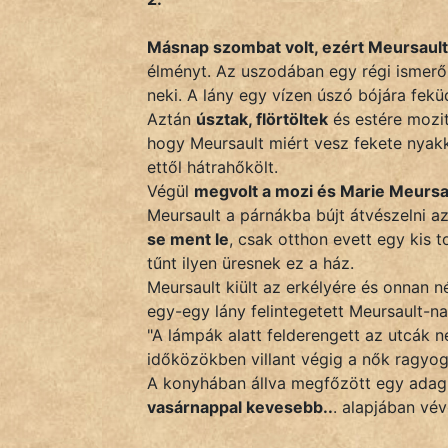
fantom
Másnap szombat volt, ezért Meursault
Hunor
élményt. Az uszodában egy régi ismerő
Jób Gedeon
neki. A lány egy vízen úszó bójára feküd
Aztán
úsztak, flörtöltek
és estére mozi
Láron Ádám
hogy Meursault miért vesz fekete nyakk
ettől hátrahőkölt.
mikkamakka
Végül
megvolt a mozi és Marie Meursaul
Meursault a párnákba bújt átvészelni 
vörös ördög
se ment le
, csak otthon evett egy kis t
tűnt ilyen üresnek ez a ház.
nagyöreg
Meursault kiült az erkélyére és onnan 
egy-egy lány felintegetett Meursault-na
NapHold
"A lámpák alatt felderengett az utcák 
Név nélkül
időközökben villant végig a nők ragyo
A konyhában állva megfőzött egy adag 
pszichopati
vasárnappal kevesebb..
. alapjában vé
szegény legény