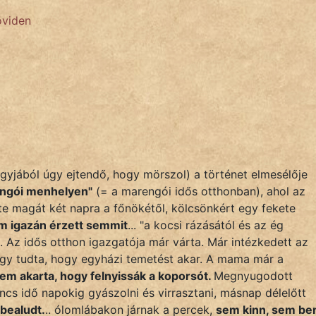
öviden
nagyjából úgy ejtendő, hogy mörszol) a történet elmesélője
engói menhelyen"
(= a marengói idős otthonban), ahol az
te magát két napra a főnökétől, kölcsönkért egy fekete
 igazán érzett semmit
... "a kocsi rázásától és az ég
. Az idős otthon igazgatója már várta. Már intézkedett az
úgy tudta, hogy egyházi temetést akar. A mama már a
em akarta, hogy felnyissák a koporsót.
Megnyugodott
nincs idő napokig gyászolni és virrasztani, másnap délelőtt
bealudt.
.. ólomlábakon járnak a percek,
sem kinn, sem be