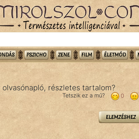
MONDÁS
PSZICHO
ZENE
FILM
ÉLETMÓD
y
olvasónapló, részletes tartalom?
Tetszik ez a mű?
0
ELEMZÉSHEZ