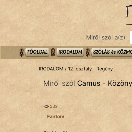
IRODALOM
témák:
Dráma
Miről szól a(z)
Elbeszélő
Költemény
FŐOLDAL
IRODALOM
SZÓLÁS és KÖZ
Eposz
IRODALOM
/
12. osztály
Regény
Komédia
Miről szól
Camus - Közön
Kötelező
Legenda
532
Mese
Fantom
Mitológia