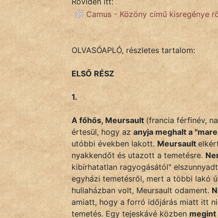
Röviden itt:
Monda
Camus - Közöny című kisregénye r
Novella
És
Elbeszélés
OLVASÓAPLÓ, részletes tartalom:
Regény
ELSŐ RÉSZ
Tanmese
1.
Vers
A főhős, Meursault
(francia férfinév, 
értesül, hogy az
anyja meghalt a "mar
utóbbi években lakott.
Meursault
elkér
nyakkendőt és utazott a temetésre.
Nem
kibírhatatlan ragyogásától" elszunnyadt
IRODALOM
egyházi temetésről, mert a többi lakó 
hullaházban volt, Meursault odament.
N
SZÓLÁS
amiatt, hogy a forró időjárás miatt itt 
És
temetés. Egy tejeskávé közben
megint 