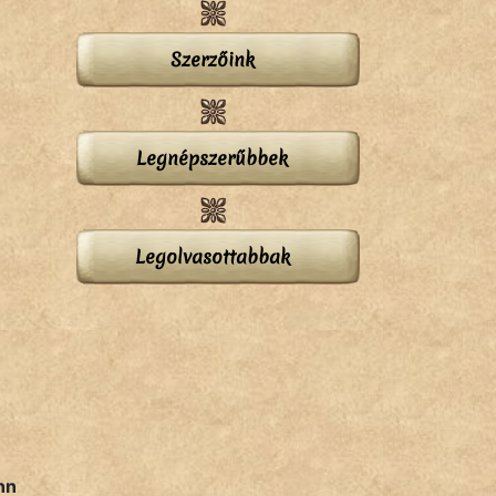
Szerzőink
Legnépszerűbbek
Legolvasottabbak
nn