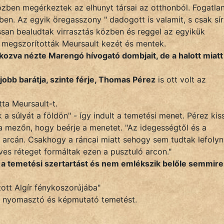
zben megérkeztek az elhunyt társai az otthonból. Fogatla
ben. Az egyik öregasszony " dadogott is valamit, s csak sír
san bealudtak virrasztás közben és reggel az egyikük
 megszorították Meursault kezét és mentek.
ozva nézte Marengó hívogató dombjait, de a halott miatt
obb barátja, szinte férje, Thomas Pérez
is ott volt az
ta Meursault-t.
 a súlyát a földön" - így indult a temetési menet. Pérez kis
 a mezőn, hogy beérje a menetet. "Az idegességtől és a
 arcán. Csakhogy a ráncai miatt sehogy sem tudtak lefolyni
ves réteget formáltak ezen a pusztuló arcon."
 a temetési szertartást és nem emlékszik belőle semmire
ott Algír fénykoszorújába"
n, nyomasztó és képmutató temetést.