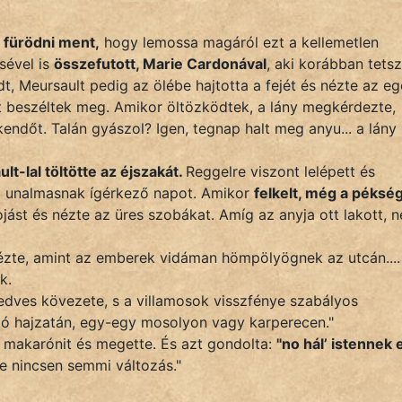
 fürödni ment,
hogy lemossa magáról ezt a kellemetlen
sével is
összefutott, Marie Cardonával
, aki korábban tetsz
t, Meursault pedig az ölébe hajtotta a fejét és nézte az eg
t beszéltek meg. Amikor öltözködtek, a lány megkérdezte,
endőt. Talán gyászol? Igen, tegnap halt meg anyu... a lány
t-lal töltötte az éjszakát.
Reggelre viszont lelépett és
az unalmasnak ígérkező napot. Amikor
felkelt, még a péksé
ojást és nézte az üres szobákat. Amíg az anyja ott lakott, 
nézte, amint az emberek vidáman hömpölyögnek az utcán....
k.
nedves kövezete, s a villamosok visszfénye szabályos
gó hajzatán, egy-egy mosolyon vagy karperecen."
makarónit és megette. És azt gondolta:
"no hál’ istennek 
ve nincsen semmi változás."