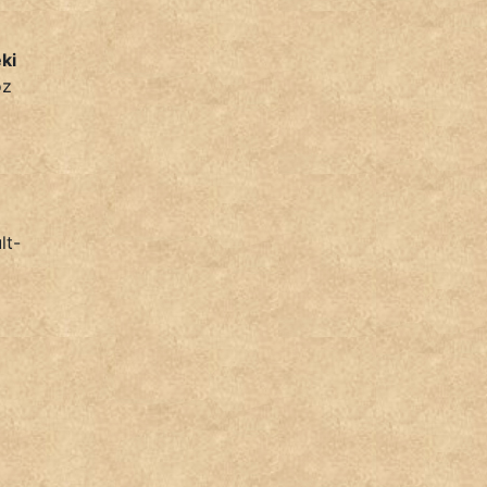
ki
oz
lt-