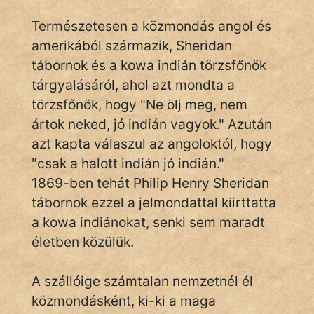
Természetesen a közmondás angol és
amerikából származik, Sheridan
IRODALOM
tábornok és a kowa indián törzsfőnök
SZÓLÁS
tárgyalásáról, ahol azt mondta a
És
törzsfőnök, hogy "Ne ölj meg, nem
KÖZMONDÁS
ártok neked, jó indián vagyok." Azután
azt kapta válaszul az angoloktól, hogy
PSZICHO
"csak a halott indián jó indián."
ZENE
1869-ben tehát Philip Henry Sheridan
tábornok ezzel a jelmondattal kiirttatta
FILM
a kowa indiánokat, senki sem maradt
ÉLETMÓD
életben közülük.
MAGYARSÁG
A szállóige számtalan nemzetnél él
És
közmondásként, ki-ki a maga
TÖRTÉNELEM