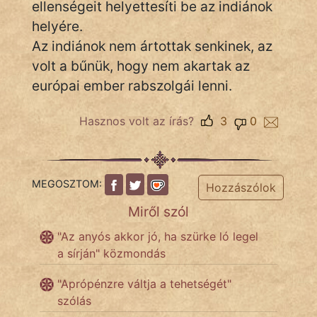
ellenségeit helyettesíti be az indiánok
helyére.
Népszerű szerzőink:
Az indiánok nem ártottak senkinek, az
volt a bűnük, hogy nem akartak az
cinege
európai ember rabszolgái lenni.
fantom
Hasznos volt az írás?
3
0
Hunor
Jób Gedeon
MEGOSZTOM:
Hozzászólok
Láron Ádám
Miről szól
mikkamakka
"Az anyós akkor jó, ha szürke ló legel
a sírján" közmondás
vörös ördög
"Aprópénzre váltja a tehetségét"
nagyöreg
szólás