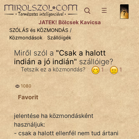
SZÓLÁS ÉS KÖZMONDÁS
témák:
JÁTÉK! Bölcsek Kavicsa
Bibliai
SZÓLÁS és KÖZMONDÁS
/
Közmondások
Szállóigék
Kifejezések
Miről szól a
"
Csak a halott
Közmondások
indián a jó indián
"
szállóige?
Rímelő
Tetszik ez a közmondás?
1
1
Szállóigék
1080
Szóláscsoportok
Favorit
Szólások
jelentése ha közmondásként
Tréfás
használjuk:
- csak a halott ellenfél nem tud ártani