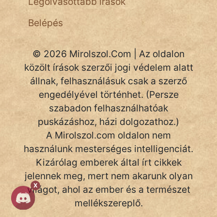
Legolvasottabb írások
Belépés
© 2026 Mirolszol.Com | Az oldalon
közölt írások szerzői jogi védelem alatt
állnak, felhasználásuk csak a szerző
engedélyével történhet. (Persze
szabadon felhasználhatóak
puskázáshoz, házi dolgozathoz.)
A Mirolszol.com oldalon nem
használunk mesterséges intelligenciát.
Kizárólag emberek által írt cikkek
jelennek meg, mert nem akarunk olyan
X
világot, ahol az ember és a természet
mellékszereplő.