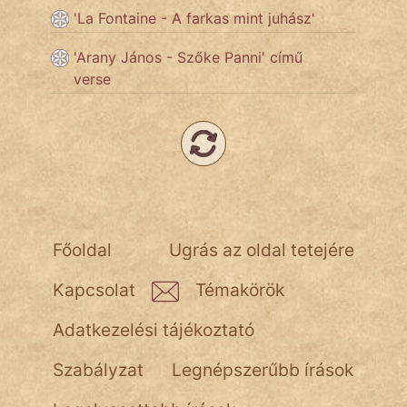
NapHold
'La Fontaine - A farkas mint juhász'
Név nélkül
'Arany János - Szőke Panni' című
verse
pszichopati
szegény legény
Hoffer Botond
szemfüles
Főoldal
Ugrás az oldal tetejére
Kapcsolat
Témakörök
Adatkezelési tájékoztató
Szabályzat
Legnépszerűbb írások