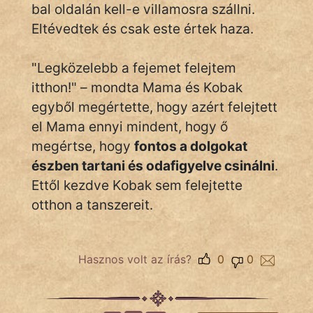
bal oldalán kell-e villamosra szállni.
Hunor
Eltévedtek és csak este értek haza.
Jób Gedeon
"Legközelebb a fejemet felejtem
Láron Ádám
itthon!" – mondta Mama és Kobak
egyből megértette, hogy azért felejtett
mikkamakka
el Mama ennyi mindent, hogy ő
megértse, hogy
fontos a dolgokat
vörös ördög
észben tartani és odafigyelve csinálni
.
nagyöreg
Ettől kezdve Kobak sem felejtette
otthon a tanszereit.
NapHold
Név nélkül
Hasznos volt az írás?
0
0
pszichopati
szegény legény