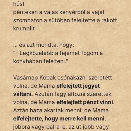
KÖZMONDÁS
húst
pénteken a vajas kenyérből a vajat
PSZICHO
szombaton a sütőben felejtette a rakott
krumplit
ZENE
FILM
... és azt mondta, hogy:
"- Legközelebb a fejemet fogom a
ÉLETMÓD
konyhában felejteni."
MAGYARSÁG
És
Vasárnap Kobak csónakázni szeretett
TÖRTÉNELEM
volna, de Mama
elfelejtett jegyet
váltani.
Azután fagylaltozni szerettek
Népszerű szerzőink:
volna, de Mama
elfelejtett pénzt vinni
.
Aztán haza akartak menni, de Mama
cinege
elfelejtette, hogy merre kell menni
,
jobbra vagy balra-e, az út jobb vagy
fantom