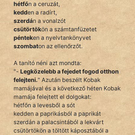
Monda
hétfő
n a ceruzát,
kedd
en a radírt,
Novella
szerdá
n a vonalzót
És
csütörtök
ön a számtanfüzetet
Elbeszélés
péntek
en a nyelvtankönyvet
Regény
szombat
on az ellenőrzőt.
Tanmese
A tanító néni azt mondta:
Vers
"-
Legközelebb a fejedet fogod otthon
felejteni.
" Azután beszélt Kobak
mamájával és a következő héten Kobak
mamája felejtett el dolgokat:
hétfőn a levesből a sót
IRODALOM
kedden a paprikásból a paprikát
szerdán a palacsintából a lekvárt
SZÓLÁS
csütörtökön a töltött káposztából a
És