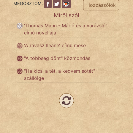
MEGOSZTOM:
Hozzászólok
Hoffer Botond
Miről szól
szemfüles
'Thomas Mann - Márió és a varázsló'
című novellája
'A ravasz Ileane' című mese
"A többség dönt" közmondás
"Ha kicsi a tét, a kedvem sötét"
szállóige