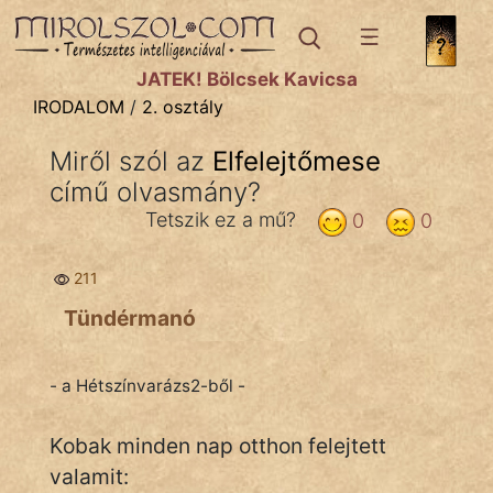
IRODALOM
témák:
JÁTÉK! Bölcsek Kavicsa
Dráma
IRODALOM
/
2. osztály
Elbeszélő
Miről szól az
Elfelejtőmese
Költemény
című olvasmány?
Eposz
Tetszik ez a mű?
0
0
Komédia
211
Kötelező
Tündérmanó
Legenda
- a Hétszínvarázs2-ből -
Mese
Kobak minden nap otthon felejtett
Mitológia
valamit: