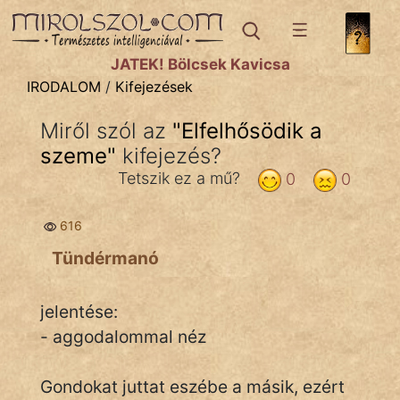
IRODALOM
témák:
JÁTÉK! Bölcsek Kavicsa
Dráma
IRODALOM
/
Kifejezések
Elbeszélő
Miről szól az
"
Elfelhősödik a
Költemény
szeme
"
kifejezés?
Eposz
Tetszik ez a mű?
0
0
Komédia
616
Kötelező
Tündérmanó
Legenda
jelentése:
Mese
- aggodalommal néz
Mitológia
Gondokat juttat eszébe a másik, ezért