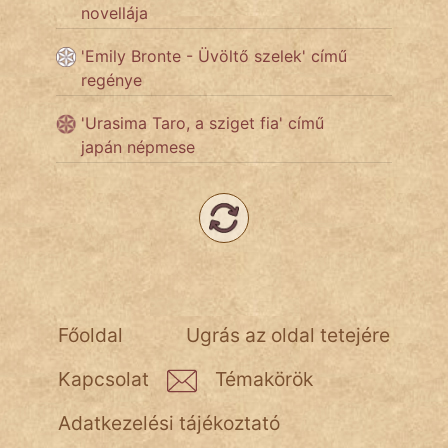
fantom
novellája
Hunor
'Emily Bronte - Üvöltő szelek' című
regénye
Jób Gedeon
'Urasima Taro, a sziget fia' című
Láron Ádám
japán népmese
mikkamakka
vörös ördög
nagyöreg
NapHold
Főoldal
Ugrás az oldal tetejére
Név nélkül
Kapcsolat
Témakörök
pszichopati
Adatkezelési tájékoztató
szegény legény