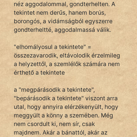
Monda
néz aggodalommal, gondterhelten. A
tekintet nem derűs, hanem borús,
Novella
borongós, a vidámságból egyszerre
És
gondterheltté, aggodalmassá válik.
Elbeszélés
Regény
"elhomályosul a tekintete" =
összezavarodik, eltávolodik érzelmileg
Tanmese
a helyzettől, a szemlélők számára nem
Vers
érthető a tekintete
a "megpárásodik a tekintete",
"bepárásodik a tekintete" viszont arra
utal, hogy annyira elérzékenyült, hogy
IRODALOM
meggyült a könny a szemében. Még
nem csordult ki, nem sír, csak
SZÓLÁS
majdnem. Akár a bánattól, akár az
És