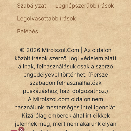
Szabályzat
Legnépszerűbb írások
Hoffer Botond
Legolvasottabb írások
szemfüles
Belépés
© 2026 Mirolszol.Com | Az oldalon
közölt írások szerzői jogi védelem alatt
állnak, felhasználásuk csak a szerző
engedélyével történhet. (Persze
szabadon felhasználhatóak
puskázáshoz, házi dolgozathoz.)
A Mirolszol.com oldalon nem
használunk mesterséges intelligenciát.
Kizárólag emberek által írt cikkek
jelennek meg, mert nem akarunk olyan
X