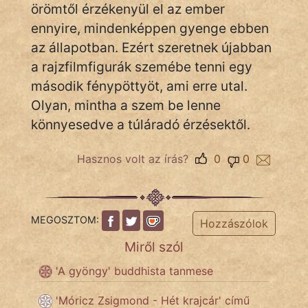
örömtől érzékenyül el az ember
KÖZMONDÁS
ennyire, mindenképpen gyenge ebben
PSZICHO
az állapotban. Ezért szeretnek újabban
a rajzfilmfigurák szemébe tenni egy
ZENE
második fénypöttyöt, ami erre utal.
FILM
Olyan, mintha a szem be lenne
könnyesedve a túláradó érzésektől.
ÉLETMÓD
Hasznos volt az írás?
0
0
MAGYARSÁG
És
TÖRTÉNELEM
MEGOSZTOM:
Hozzászólok
Népszerű szerzőink:
Miről szól
'A gyöngy' buddhista tanmese
cinege
'Móricz Zsigmond - Hét krajcár' című