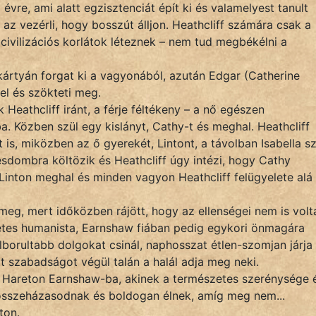
évre, ami alatt egzisztenciát épít ki és valamelyest tanult
 az vezérli, hogy bosszút álljon. Heathcliff számára csak a
civilizációs korlátok léteznek – nem tud megbékélni a
 kártyán forgat ki a vagyonából, azután Edgar (Catherine
 el és szökteti meg.
 Heathcliff iránt, a férje féltékeny – a nő egészen
ba. Közben szül egy kislányt, Cathy-t és meghal. Heathcliff
 is, miközben az ő gyerekét, Lintont, a távolban Isabella sz
esdombra költözik és Heathcliff úgy intézi, hogy Cathy
inton meghal és minden vagyon Heathcliff felügyelete alá
meg, mert időközben rájött, hogy az ellenségei nem is volt
retes humanista, Earnshaw fiában pedig egykori önmagára
elborultabb dolgokat csinál, naphosszat étlen-szomjan járja
tt szabadságot végül talán a halál adja meg neki.
, Hareton Earnshaw-ba, akinek a természetes szerénysége 
összeházasodnak és boldogan élnek, amíg meg nem...
ton.