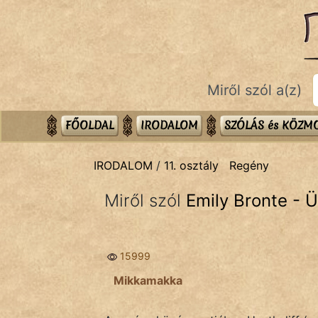
IRODALOM
témák:
Dráma
Miről szól a(z)
Elbeszélő
Költemény
FŐOLDAL
IRODALOM
SZÓLÁS és KÖZ
Eposz
IRODALOM
/
11. osztály
Regény
Komédia
Miről szól
Emily Bronte - Ü
Kötelező
Legenda
15999
Mese
Mikkamakka
Mitológia