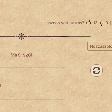
Hasznos volt az írás?
13
0
Hozzászól
Miről szól
s