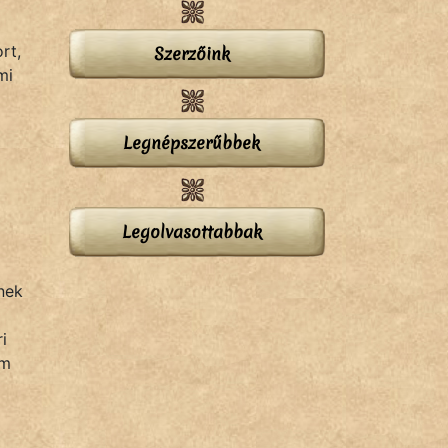
rt,
Szerzőink
mi
Legnépszerűbbek
Legolvasottabbak
nek
i
em