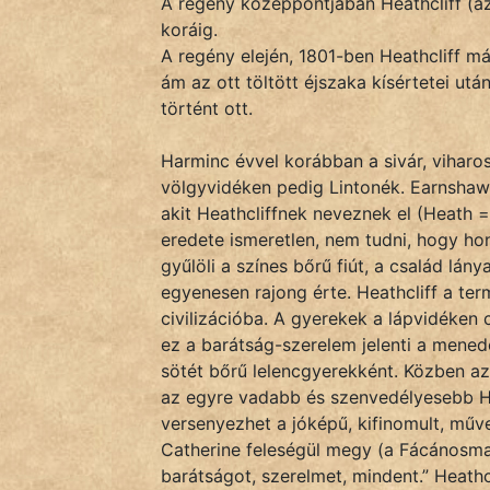
A regény középpontjában Heathcliff (az
Monda
koráig.
A regény elején, 1801-ben Heathcliff m
Novella
ám az ott töltött éjszaka kísértetei ut
És
történt ott.
Elbeszélés
Regény
Harminc évvel korábban a sivár, viharos
völgyvidéken pedig Lintonék. Earnshaw ú
Tanmese
akit Heathcliffnek neveznek el (Heath = 
eredete ismeretlen, nem tudni, hogy honn
Vers
gyűlöli a színes bőrű fiút, a család lán
egyenesen rajong érte. Heathcliff a ter
civilizációba. A gyerekek a lápvidéken
ez a barátság-szerelem jelenti a mened
sötét bőrű lelencgyerekként. Közben az
az egyre vadabb és szenvedélyesebb Hea
IRODALOM
versenyezhet a jóképű, kifinomult, műve
Catherine feleségül megy (a Fácánosmaj
SZÓLÁS
barátságot, szerelmet, mindent.” Heathc
És