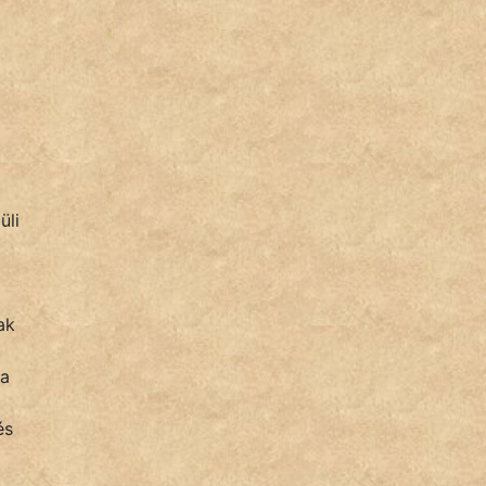
üli
ak
 a
és