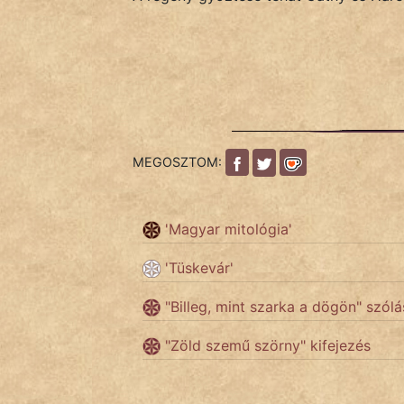
fantom
Hunor
Jób Gedeon
Láron Ádám
mikkamakka
MEGOSZTOM:
vörös ördög
'Magyar mitológia'
nagyöreg
'Tüskevár'
NapHold
"Billeg, mint szarka a dögön" szólá
Név nélkül
"Zöld szemű szörny" kifejezés
pszichopati
szegény legény