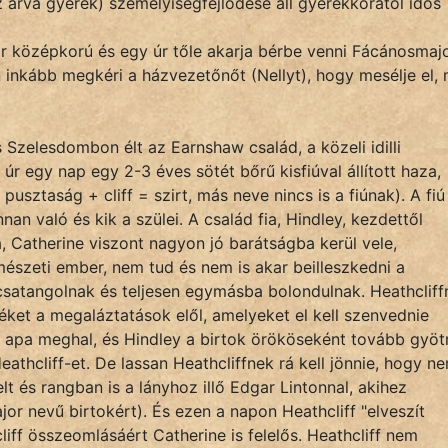
 árva gyerek) személyiségfejlődése áll gyerekkorától idős
ár középkorú és egy úr tőle akarja bérbe venni Fácánosmajo
án inkább megkéri a házvezetőnőt (Nellyt), hogy mesélje el, 
 Szelesdombon élt az Earnshaw család, a közeli idilli
r egy nap egy 2-3 éves sötét bőrű kisfiúval állított haza,
pusztaság + cliff = szirt, más neve nincs is a fiúnak). A fiú
an való és kik a szülei. A család fia, Hindley, kezdettől
ya, Catherine viszont nagyon jó barátságba kerül vele,
mészeti ember, nem tud és nem is akar beilleszkedni a
 csatangolnak és teljesen egymásba bolondulnak. Heathcliff
éket a megaláztatások elől, amelyeket el kell szenvednie
 apa meghal, és Hindley a birtok örököseként tovább gyötr
thcliff-et. De lassan Heathcliffnek rá kell jönnie, hogy n
lt és rangban is a lányhoz illő Edgar Lintonnal, akihez
or nevű birtokért). És ezen a napon Heathcliff "elveszít
liff összeomlásáért Catherine is felelős. Heathcliff nem