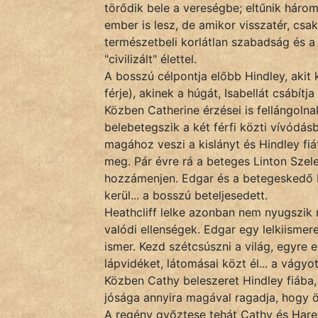
törődik bele a vereségbe; eltűnik három 
KÖZMONDÁS
ember is lesz, de amikor visszatér, csak
PSZICHO
természetbeli korlátlan szabadság és a 
"civilizált" élettel.
ZENE
A bosszú célpontja előbb Hindley, akit
férje), akinek a húgát, Isabellát csábítja
FILM
Közben Catherine érzései is fellángolnak
belebetegszik a két férfi közti vívódás
ÉLETMÓD
magához veszi a kislányt és Hindley fiát
meg. Pár évre rá a beteges Linton Szel
MAGYARSÁG
hozzámenjen. Edgar és a betegeskedő L
És
kerül... a bosszú beteljesedett.
TÖRTÉNELEM
Heathcliff lelke azonban nem nyugszik 
valódi ellenségek. Edgar egy lelkiisme
ismer. Kezd szétcsúszni a világ, egyre 
Népszerű szerzőink:
lápvidéket, látomásai közt él... a vágyo
Közben Cathy beleszeret Hindley fiába
cinege
jósága annyira magával ragadja, hogy 
A regény győztese tehát Cathy és Hare