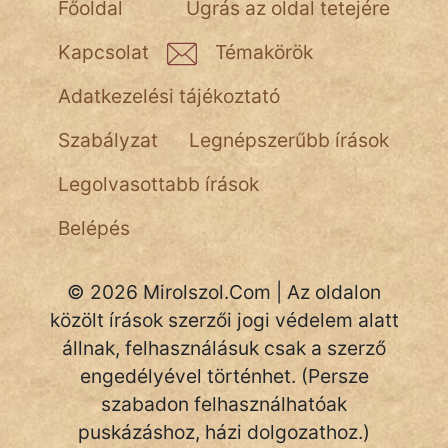
fantom
Főoldal
Ugrás az oldal tetejére
Hunor
Kapcsolat
Témakörök
Jób Gedeon
Adatkezelési tájékoztató
Láron Ádám
Szabályzat
Legnépszerűbb írások
mikkamakka
Legolvasottabb írások
vörös ördög
Belépés
nagyöreg
© 2026 Mirolszol.Com | Az oldalon
NapHold
közölt írások szerzői jogi védelem alatt
állnak, felhasználásuk csak a szerző
Név nélkül
engedélyével történhet. (Persze
pszichopati
szabadon felhasználhatóak
puskázáshoz, házi dolgozathoz.)
szegény legény