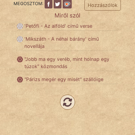
KÖZMONDÁS
MEGOSZTOM:
Hozzászólok
Miről szól
PSZICHO
'Petőfi - Az alföld' című verse
ZENE
'Mikszáth - A néhai bárány' című
FILM
novellája
ÉLETMÓD
"Jobb ma egy veréb, mint holnap egy
túzok" közmondás
MAGYARSÁG
"Párizs megér egy misét" szállóige
És
TÖRTÉNELEM
Népszerű szerzőink:
cinege