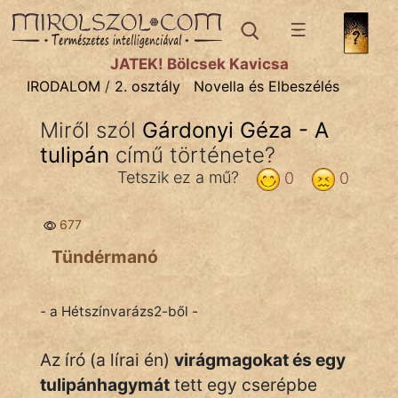
IRODALOM
témák:
JÁTÉK! Bölcsek Kavicsa
Dráma
IRODALOM
/
2. osztály
Novella és Elbeszélés
Elbeszélő
Miről szól
Gárdonyi Géza - A
Költemény
tulipán
című története?
Eposz
Tetszik ez a mű?
0
0
Komédia
677
Kötelező
Tündérmanó
Legenda
- a Hétszínvarázs2-ből -
Mese
Az író (a lírai én)
virágmagokat és egy
Mitológia
tulipánhagymát
tett egy cserépbe