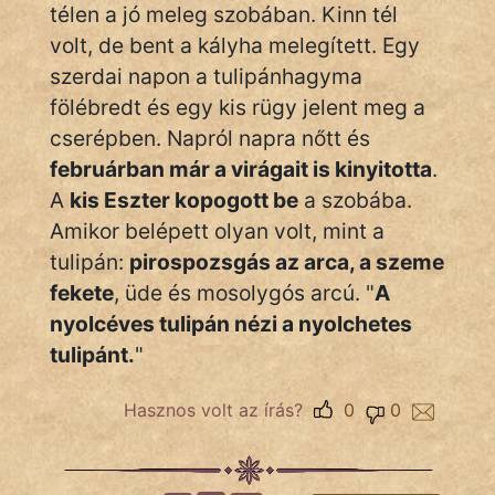
Monda
télen a jó meleg szobában. Kinn tél
volt, de bent a kályha melegített. Egy
Novella
szerdai napon a tulipánhagyma
És
fölébredt és egy kis rügy jelent meg a
Elbeszélés
cserépben. Napról napra nőtt és
Regény
februárban már a virágait is kinyitotta
.
A
kis Eszter kopogott be
a szobába.
Tanmese
Amikor belépett olyan volt, mint a
Vers
tulipán:
pirospozsgás az arca, a szeme
fekete
, üde és mosolygós arcú. "
A
nyolcéves tulipán nézi a nyolchetes
tulipánt.
"
IRODALOM
Hasznos volt az írás?
0
0
SZÓLÁS
És