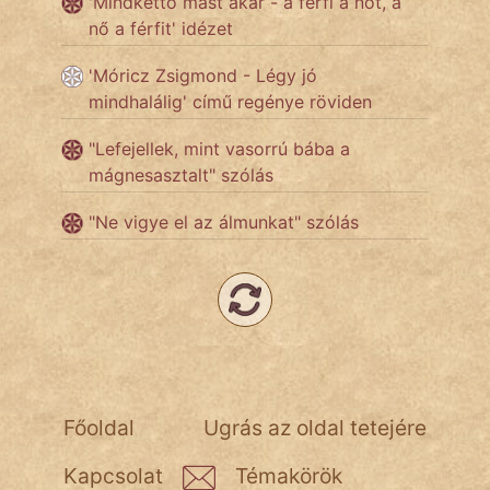
'Mindkettő mást akar - a férfi a nőt, a
nő a férfit' idézet
Hunor
'Móricz Zsigmond - Légy jó
Jób Gedeon
mindhalálig' című regénye röviden
Láron Ádám
"Lefejellek, mint vasorrú bába a
mágnesasztalt" szólás
mikkamakka
"Ne vigye el az álmunkat" szólás
vörös ördög
nagyöreg
NapHold
Név nélkül
pszichopati
Főoldal
Ugrás az oldal tetejére
szegény legény
Kapcsolat
Témakörök