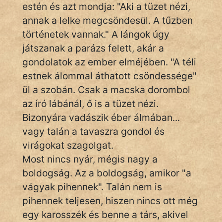
Monda
estén és azt mondja: "Aki a tüzet nézi,
annak a lelke megcsöndesül. A tűzben
Novella
történetek vannak." A lángok úgy
És
játszanak a parázs felett, akár a
Elbeszélés
gondolatok az ember elméjében. "A téli
Regény
estnek álommal áthatott csöndessége"
ül a szobán. Csak a macska dorombol
Tanmese
az író lábánál, ő is a tüzet nézi.
Vers
Bizonyára vadászik éber álmában...
vagy talán a tavaszra gondol és
virágokat szagolgat.
Most nincs nyár, mégis nagy a
boldogság. Az a boldogság, amikor "a
IRODALOM
vágyak pihennek". Talán nem is
pihennek teljesen, hiszen nincs ott még
SZÓLÁS
egy karosszék és benne a társ, akivel
És