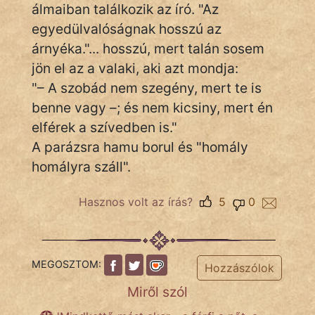
KÖZMONDÁS
álmaiban találkozik az író. "Az
egyedülvalóságnak hosszú az
PSZICHO
árnyéka."... hosszú, mert talán sosem
jön el az a valaki, aki azt mondja:
ZENE
"– A szobád nem szegény, mert te is
FILM
benne vagy –; és nem kicsiny, mert én
elférek a szívedben is."
ÉLETMÓD
A parázsra hamu borul és "homály
MAGYARSÁG
homályra száll".
És
TÖRTÉNELEM
Hasznos volt az írás?
5
0
Népszerű szerzőink:
MEGOSZTOM:
Hozzászólok
cinege
Miről szól
fantom