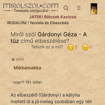
IRODALOM
témák:
JÁTÉK! Bölcsek Kavicsa
Dráma
IRODALOM
/
Novella és Elbeszélés
Elbeszélő
Miről szól
Gárdonyi Géza - A
Költemény
tűz
című elbeszélése?
Eposz
Tetszik ez a mű?
5
0
Komédia
2648
Kötelező
Mikkamakka
Legenda
- szgy11 191. oldal-
Mese
Az elbeszélő (Gárdonyi) a kályha
Mitológia
mellett ül a jó meleg szobában egy téli