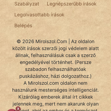
Szabályzat
Legnépszerűbb írások
Legolvasottabb írások
Belépés
© 2026 Mirolszol.Com | Az oldalon
közölt írások szerzői jogi védelem alatt
állnak, felhasználásuk csak a szerző
engedélyével történhet. (Persze
szabadon felhasználhatóak
puskázáshoz, házi dolgozathoz.)
A Mirolszol.com oldalon nem
használunk mesterséges intelligenciát.
Kizárólag emberek által írt cikkek
jelennek meg, mert nem akarunk olyan
X
világot, ahol az ember és a természet