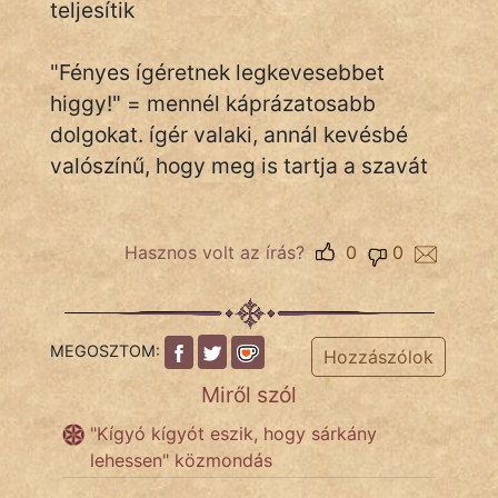
teljesítik
Népszerű szerzőink:
"Fényes ígéretnek legkevesebbet
higgy!" = mennél káprázatosabb
cinege
dolgokat. ígér valaki, annál kevésbé
valószínű, hogy meg is tartja a szavát
fantom
Hunor
Hasznos volt az írás?
0
0
Jób Gedeon
Láron Ádám
MEGOSZTOM:
Hozzászólok
mikkamakka
Miről szól
vörös ördög
"Kígyó kígyót eszik, hogy sárkány
lehessen" közmondás
nagyöreg