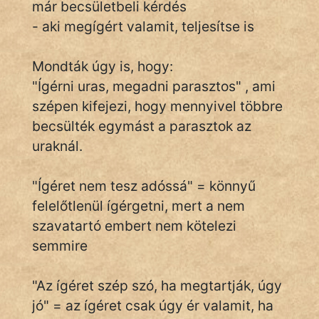
már becsületbeli kérdés
- aki megígért valamit, teljesítse is
IRODALOM
Mondták úgy is, hogy:
"Ígérni uras, megadni parasztos" , ami
SZÓLÁS
És
szépen kifejezi, hogy mennyivel többre
KÖZMONDÁS
becsülték egymást a parasztok az
uraknál.
PSZICHO
"Ígéret nem tesz adóssá" = könnyű
ZENE
felelőtlenül ígérgetni, mert a nem
FILM
szavatartó embert nem kötelezi
semmire
ÉLETMÓD
MAGYARSÁG
"Az ígéret szép szó, ha megtartják, úgy
És
jó" = az ígéret csak úgy ér valamit, ha
TÖRTÉNELEM