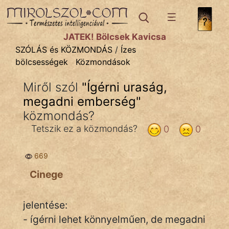
SZÓLÁS ÉS KÖZMONDÁS
témák:
JÁTÉK! Bölcsek Kavicsa
Bibliai
SZÓLÁS és KÖZMONDÁS
/
Ízes
bölcsességek
Közmondások
Kifejezések
Miről szól
"
Ígérni uraság,
Közmondások
megadni emberség
"
Rímelő
közmondás?
Tetszik ez a közmondás?
0
0
Szállóigék
Szóláscsoportok
669
Cinege
Szólások
Tréfás
jelentése:
- ígérni lehet könnyelműen, de megadni