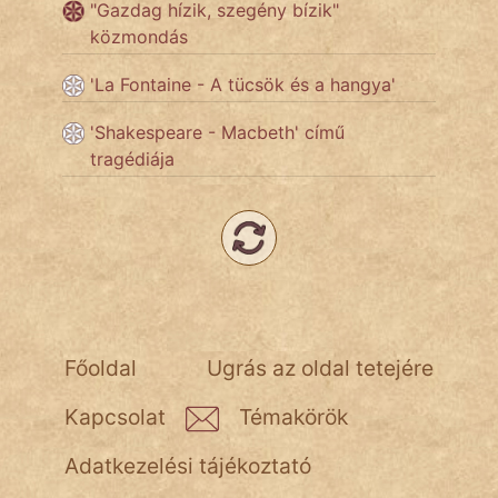
"Gazdag hízik, szegény bízik"
NapHold
közmondás
Név nélkül
'La Fontaine - A tücsök és a hangya'
pszichopati
'Shakespeare - Macbeth' című
tragédiája
szegény legény
Hoffer Botond
szemfüles
Főoldal
Ugrás az oldal tetejére
Kapcsolat
Témakörök
Adatkezelési tájékoztató