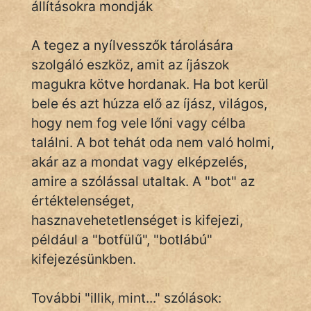
állításokra mondják
A tegez a nyílvesszők tárolására
IRODALOM
szolgáló eszköz, amit az íjászok
SZÓLÁS
magukra kötve hordanak. Ha bot kerül
És
bele és azt húzza elő az íjász, világos,
KÖZMONDÁS
hogy nem fog vele lőni vagy célba
találni. A bot tehát oda nem való holmi,
PSZICHO
akár az a mondat vagy elképzelés,
ZENE
amire a szólással utaltak. A "bot" az
értéktelenséget,
FILM
hasznavehetetlenséget is kifejezi,
ÉLETMÓD
például a "botfülű", "botlábú"
kifejezésünkben.
MAGYARSÁG
És
További "illik, mint..." szólások:
TÖRTÉNELEM