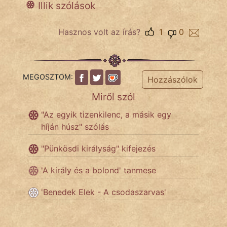
Illik szólások
Népszerű szerzőink:
Hasznos volt az írás?
1
0
cinege
fantom
MEGOSZTOM:
Hozzászólok
Miről szól
Hunor
"Az egyik tizenkilenc, a másik egy
Jób Gedeon
híján húsz" szólás
Láron Ádám
"Pünkösdi királyság" kifejezés
mikkamakka
'A király és a bolond' tanmese
vörös ördög
'Benedek Elek - A csodaszarvas'
nagyöreg