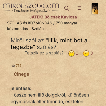
SZÓLÁS ÉS KÖZMONDÁS
témák:
JÁTÉK! Bölcsek Kavicsa
Bibliai
SZÓLÁS és KÖZMONDÁS
/
750 magyar
közmondás
Szólások
Kifejezések
Miről szól az
"
Illik, mint bot a
Közmondások
tegezbe
"
szólás?
Rímelő
Tetszik ez a szólás?
2
0
Szállóigék
716
Szóláscsoportok
Cinege
Szólások
jelentése:
Tréfás
- össze nem illő dolgokról, különösen
egymásnak ellentmondó, esztelen