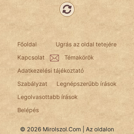
NapHold
Név nélkül
pszichopati
szegény legény
Főoldal
Ugrás az oldal tetejére
Hoffer Botond
Kapcsolat
Témakörök
szemfüles
Adatkezelési tájékoztató
Szabályzat
Legnépszerűbb írások
Legolvasottabb írások
Belépés
© 2026 Mirolszol.Com | Az oldalon