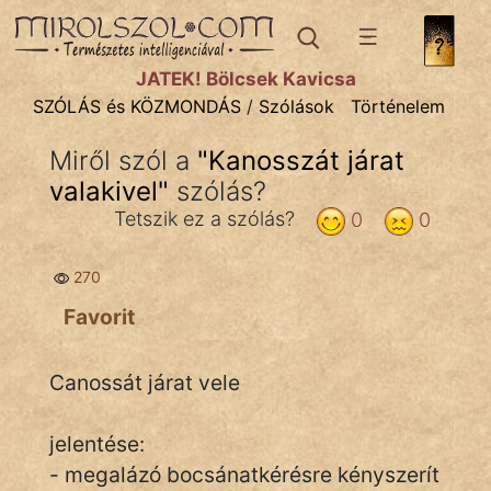
SZÓLÁS ÉS KÖZMONDÁS
témák:
JÁTÉK! Bölcsek Kavicsa
Bibliai
SZÓLÁS és KÖZMONDÁS
/
Szólások
Történelem
Kifejezések
Miről szól a
"
Kanosszát járat
valakivel
Közmondások
"
szólás?
Tetszik ez a szólás?
0
0
Rímelő
270
Szállóigék
Favorit
Szóláscsoportok
Szólások
Canossát járat vele
Tréfás
jelentése:
- megalázó bocsánatkérésre kényszerít