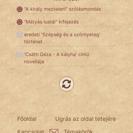
NapHold
"A király meztelen!" szólásmondás
Név nélkül
"Mátyás lustái" kifejezés
pszichopati
eredeti 'Szépség és a szörnyeteg'
történet
szegény legény
'Csáth Géza - A kályha' című
Hoffer Botond
novellája
szemfüles
Főoldal
Ugrás az oldal tetejére
Kapcsolat
Témakörök