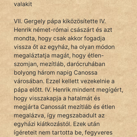
valakit
VII. Gergely pápa kiközösítette IV.
IRODALOM
Henrik német-római császárt és azt
SZÓLÁS
mondta, hogy csak akkor fogadja
És
vissza őt az egyház, ha olyan módon
KÖZMONDÁS
megaláztatja magát, hogy étlen-
szomjan, mezítláb, darócruhában
PSZICHO
bolyong három napig Canossa
ZENE
városában. Ezzel kellett vezekelnie a
pápa előtt. IV. Henrik mindent megígért,
FILM
hogy visszakapja a hatalmát és
megjárta Canossát mezítláb és étlen
ÉLETMÓD
megalázva, így megszabadult az
MAGYARSÁG
egyházi kiátkozástól. Ezek után
És
ígéreteit nem tartotta be, fegyveres
TÖRTÉNELEM