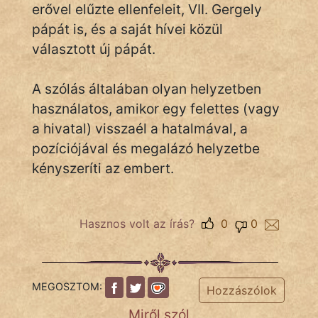
erővel elűzte ellenfeleit, VII. Gergely
pápát is, és a saját hívei közül
Népszerű szerzőink:
választott új pápát.
cinege
A szólás általában olyan helyzetben
használatos, amikor egy felettes (vagy
fantom
a hivatal) visszaél a hatalmával, a
Hunor
pozíciójával és megalázó helyzetbe
kényszeríti az embert.
Jób Gedeon
Láron Ádám
Hasznos volt az írás?
0
0
mikkamakka
vörös ördög
MEGOSZTOM:
Hozzászólok
nagyöreg
Miről szól