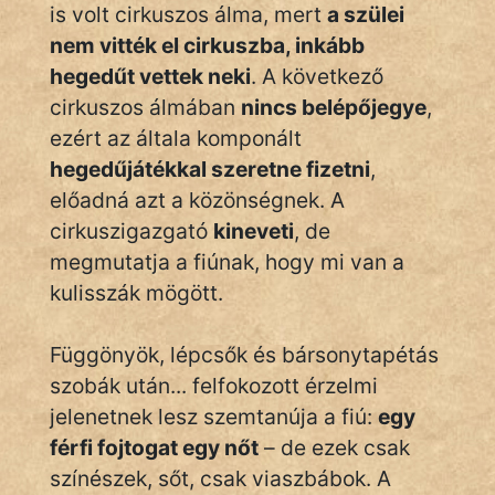
Monda
is volt cirkuszos álma, mert
a szülei
nem vitték el cirkuszba, inkább
Novella
hegedűt vettek neki
. A következő
És
cirkuszos álmában
nincs belépőjegye
,
Elbeszélés
ezért az általa komponált
Regény
hegedűjátékkal szeretne fizetni
,
előadná azt a közönségnek. A
Tanmese
cirkuszigazgató
kineveti
, de
Vers
megmutatja a fiúnak, hogy mi van a
kulisszák mögött.
Függönyök, lépcsők és bársonytapétás
szobák után... felfokozott érzelmi
IRODALOM
jelenetnek lesz szemtanúja a fiú:
egy
férfi fojtogat egy nőt
– de ezek csak
SZÓLÁS
színészek, sőt, csak viaszbábok. A
És