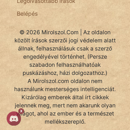
Legolvasottabb írások
Belépés
© 2026 Mirolszol.Com | Az oldalon
közölt írások szerzői jogi védelem alatt
állnak, felhasználásuk csak a szerző
engedélyével történhet. (Persze
szabadon felhasználhatóak
puskázáshoz, házi dolgozathoz.)
A Mirolszol.com oldalon nem
használunk mesterséges intelligenciát.
Kizárólag emberek által írt cikkek
jelennek meg, mert nem akarunk olyan
X
világot, ahol az ember és a természet
mellékszereplő.