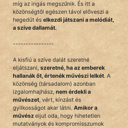
míg az ingás megszűnik. És itt a
közönségtől egészen távol előveszi a
hegedűt és
elkezdi játszani a melódiát,
a szíve dallamát.
----------------
A kisfiú a szíve dalát szeretné
eljátszani,
szeretné, ha az emberek
hallanák őt, értenék művészi lelkét
. A
közönség (társadalom) azonban
izgalomhajhász,
nem érdekli a
művészet
, vért, kínzást és
gyilkosságot akar látni.
Amikor a
művész
eljut oda, hogy hihetetlen
mutatványok és kompromisszumok