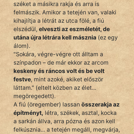
széket a másikra rakja és arra is
Hoffer Botond
felmászik. Amikor a tetején van, valaki
kihajlítja a létrát az utca fölé, a fiú
szemfüles
elszédül,
elveszti az eszméletét, de
utána újra létrára kell másznia
(ez egy
álom).
"Sokára, végre-végre ott álltam a
színpadon – de már ekkor az arcom
keskeny és ráncos volt és be volt
festve
, mint azoké, akiket először
láttam." (eltelt közben az élet...
megöregedett).
A fiú (öregember) lassan
összerakja az
építményt,
létra, székek, asztal, kocka
a sarkán állva, arra pózna és azon kell
felkúsznia... a tetején megáll, megvárja,