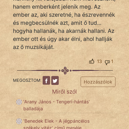
hanem emberként jelenik meg. Az
ember az, aki szeretné, ha észrevennék
és megbecsülnék azt, amit ő tud...
hogyha hallanák, ha akarnák hallani. Az
ember ott és úgy akar élni, ahol hallják
az ő muzsikáját.
13
1
MEGOSZTOM:
Hozzászólok
Miről szól
'Arany János - Tengeri-hántás'
balladája
'Benedek Elek - A jégpáncélos
székely vitéz' című meséje