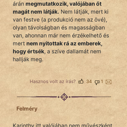
árán
megmutatkozik, valójában őt
magát nem látják.
Nem látják, mert ki
van festve (a produkció nem az övé),
olyan távolságban és magasságban
van, ahonnan már nem érzékelhető és
mert
nem nyitottak rá az emberek,
hogy értsék
, a szíve dallamát nem
hallják meg.
Hasznos volt az írás?
34
1
Felméry
Karinthy itt valójában nem művészként,