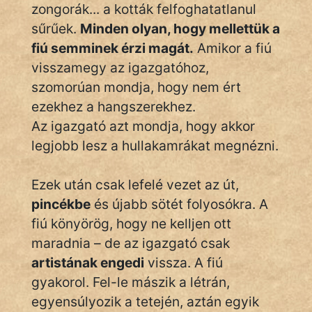
zongorák... a kották felfoghatatlanul
Hunor
sűrűek.
Minden olyan, hogy mellettük a
fiú semminek érzi magát.
Amikor a fiú
Jób Gedeon
visszamegy az igazgatóhoz,
Láron Ádám
szomorúan mondja, hogy nem ért
ezekhez a hangszerekhez.
mikkamakka
Az igazgató azt mondja, hogy akkor
legjobb lesz a hullakamrákat megnézni.
vörös ördög
nagyöreg
Ezek után csak lefelé vezet az út,
pincékbe
és újabb sötét folyosókra. A
NapHold
fiú könyörög, hogy ne kelljen ott
Név nélkül
maradnia – de az igazgató csak
artistának engedi
vissza. A fiú
pszichopati
gyakorol. Fel-le mászik a létrán,
szegény legény
egyensúlyozik a tetején, aztán egyik