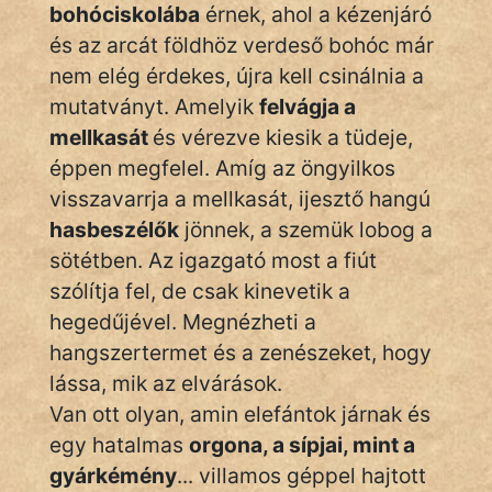
KÖZMONDÁS
bohóciskolába
érnek, ahol a kézenjáró
és az arcát földhöz verdeső bohóc már
PSZICHO
nem elég érdekes, újra kell csinálnia a
mutatványt. Amelyik
felvágja a
ZENE
mellkasát
és vérezve kiesik a tüdeje,
FILM
éppen megfelel. Amíg az öngyilkos
visszavarrja a mellkasát, ijesztő hangú
ÉLETMÓD
hasbeszélők
jönnek, a szemük lobog a
MAGYARSÁG
sötétben. Az igazgató most a fiút
És
szólítja fel, de csak kinevetik a
TÖRTÉNELEM
hegedűjével. Megnézheti a
hangszertermet és a zenészeket, hogy
Népszerű szerzőink:
lássa, mik az elvárások.
Van ott olyan, amin elefántok járnak és
cinege
egy hatalmas
orgona, a sípjai, mint a
gyárkémény
... villamos géppel hajtott
fantom