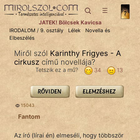
IRODALOM
témák:
JÁTÉK! Bölcsek Kavicsa
Dráma
IRODALOM
/
9. osztály
Lélek
Novella és
Elbeszélés
Elbeszélő
Költemény
Miről szól
Karinthy Frigyes - A
cirkusz
Eposz
című novellája?
Tetszik ez a mű?
34
13
Komédia
Kötelező
RÖVIDEN
ELEMZÉSHEZ
Legenda
15043
Mese
Fantom
Mitológia
Az író (lírai én) elmeséli, hogy többször