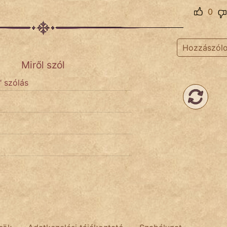
0
Hozzászól
Miről szól
" szólás