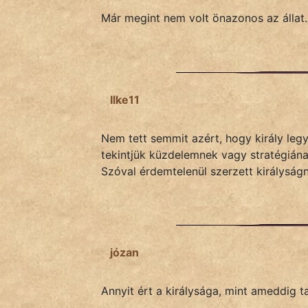
KÖZMONDÁS
Már megint nem volt önazonos az álla
PSZICHO
ZENE
Ilke11
FILM
ÉLETMÓD
Nem tett semmit azért, hogy király leg
tekintjük küzdelemnek vagy stratégiának
MAGYARSÁG
Szóval érdemtelenül szerzett királyság
És
TÖRTÉNELEM
Népszerű szerzőink:
józan
cinege
Annyit ért a királysága, mint ameddig ta