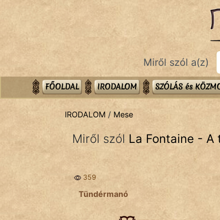
IRODALOM
témák:
Dráma
Miről szól a(z)
Elbeszélő
Költemény
FŐOLDAL
IRODALOM
SZÓLÁS és KÖZ
Eposz
IRODALOM
/
Mese
Komédia
Miről szól
La Fontaine - A
Kötelező
Legenda
359
Mese
Tündérmanó
Mitológia