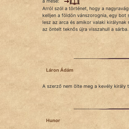
a mese:
Monda
Arról szól a történet, hogy a nagyravág
kelljen a földön vánszorognia, egy bot
Novella
lesz az arca és amikor valaki királynak 
És
az öntelt teknős újra visszahull a sárba.
Elbeszélés
Regény
Tanmese
Vers
Láron Ádám
A szerző nem ölte meg a kevély király t
IRODALOM
SZÓLÁS
Hunor
És