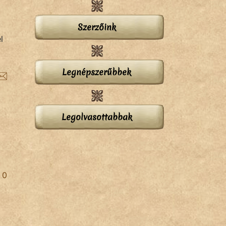
Szerzőink
l
Legnépszerűbbek
Legolvasottabbak
0