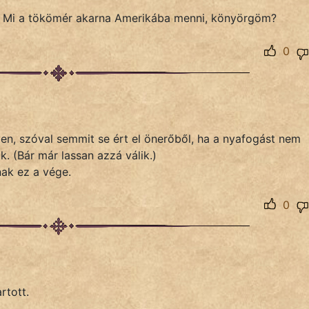
t. Mi a tökömér akarna Amerikába menni, könyörgöm?
0
yen, szóval semmit se ért el önerőből, ha a nyafogást nem
. (Bár már lassan azzá válik.)
nak ez a vége.
0
rtott.