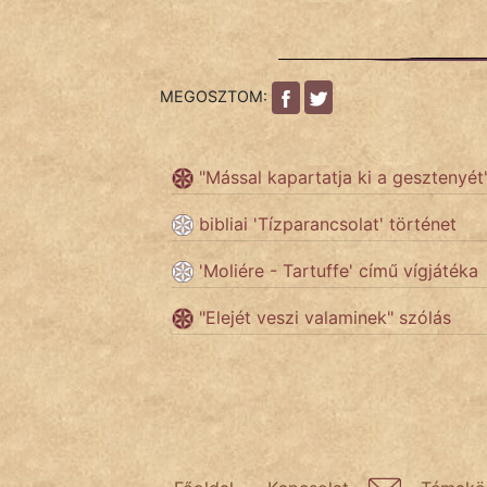
fantom
Hunor
MEGOSZTOM:
Jób Gedeon
Láron Ádám
"Mással kapartatja ki a gesztenyét
mikkamakka
bibliai 'Tízparancsolat' történet
vörös ördög
'Moliére - Tartuffe' című vígjátéka
nagyöreg
"Elejét veszi valaminek" szólás
NapHold
Név nélkül
pszichopati
szegény legény