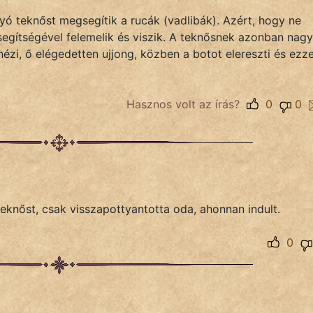
yó teknőst megsegítik a rucák (vadlibák). Azért, hogy ne
 segítségével felemelik és viszik. A teknősnek azonban nagy
nézi, ő elégedetten ujjong, közben a botot elereszti és ezze
Hasznos volt az írás?
0
0
eknőst, csak visszapottyantotta oda, ahonnan indult.
0