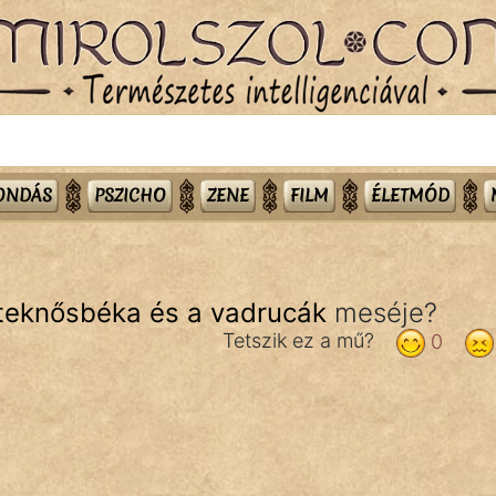
MONDÁS
PSZICHO
ZENE
FILM
ÉLETMÓD
 teknősbéka és a vadrucák
meséje?
Tetszik ez a mű?
0