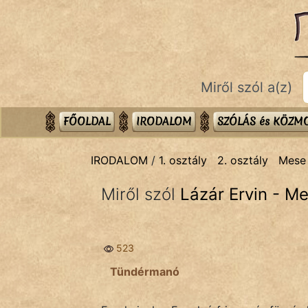
IRODALOM
témák:
Dráma
Miről szól a(z)
Elbeszélő
Költemény
FŐOLDAL
IRODALOM
SZÓLÁS és KÖZ
Eposz
IRODALOM
/
1. osztály
2. osztály
Mese
Komédia
Miről szól
Lázár Ervin - M
Kötelező
Legenda
523
Mese
Tündérmanó
Mitológia