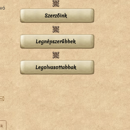
lvó
Szerzőink
Legnépszerűbbek
Legolvasottabbak
ok