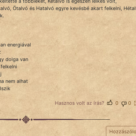
eltette a többieket, Kétalvó is egészen lelkes volt,
vó, Ötalvó és Hatalvó egyre kevésbé akart felkelni, Héta
k.
van energiával
z
gy dolga van
felkelni
j
 ha nem alhat
lszik
Hasznos volt az írás?
0
0
Hozzászól