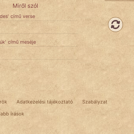
Miről szól
ndes' című verse
'
yúk' című meséje
rök
Adatkezelési tájékoztató
Szabályzat
tabb írások