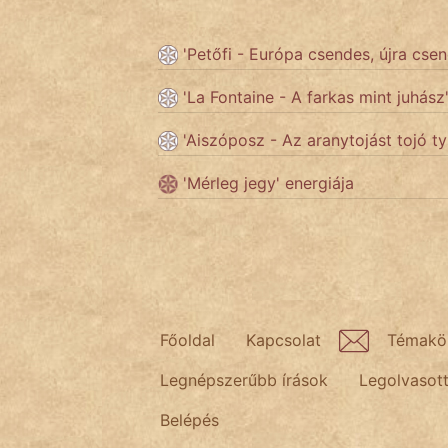
KÖZMONDÁS
PSZICHO
'Petőfi - Európa csendes, újra cse
ZENE
'La Fontaine - A farkas mint juhász
'Aiszóposz - Az aranytojást tojó t
FILM
'Mérleg jegy' energiája
ÉLETMÓD
MAGYARSÁG
És
TÖRTÉNELEM
Népszerű szerzőink:
Főoldal
Kapcsolat
Témakö
Legnépszerűbb írások
Legolvasot
cinege
Belépés
fantom