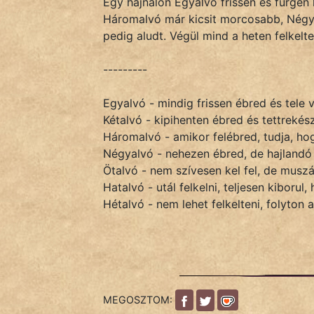
Egy hajnalon Egyalvó frissen és fürgén k
Monda
Háromalvó már kicsit morcosabb, Négyal
pedig aludt. Végül mind a heten felkelte
Novella
És
---------
Elbeszélés
Regény
Egyalvó - mindig frissen ébred és tele 
Kétalvó - kipihenten ébred és tettrekés
Tanmese
Háromalvó - amikor felébred, tudja, ho
Négyalvó - nehezen ébred, de hajlandó 
Vers
Ötalvó - nem szívesen kel fel, de muszá
Hatalvó - utál felkelni, teljesen kiborul,
Hétalvó - nem lehet felkelteni, folyton a
IRODALOM
SZÓLÁS
MEGOSZTOM:
És