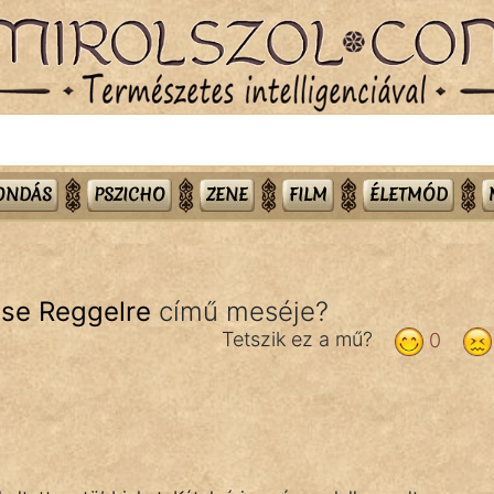
MONDÁS
PSZICHO
ZENE
FILM
ÉLETMÓD
ese Reggelre
című meséje?
Tetszik ez a mű?
0