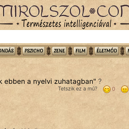
MONDÁS
PSZICHO
ZENE
FILM
ÉLETMÓD
k ebben a nyelvi zuhatagban
"
?
Tetszik ez a mű?
0