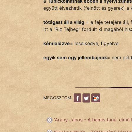
a "
lubickolhatnak ebben a nyelvi zuha
Monda
együtt élvezhetik (felnőtt és gyerek) a
Novella
tótágast áll a világ
= a feje tetejére áll,
És
itt a "Riz Tejbeg" fordult ki magából hi
Elbeszélés
Regény
kémlelőzve
= leselkedve, figyelve
Tanmese
egyik sem egy jellembajnok
= nem péld
Vers
MEGOSZTOM:
IRODALOM
'Arany János - A hamis tanú' című 
SZÓLÁS
És