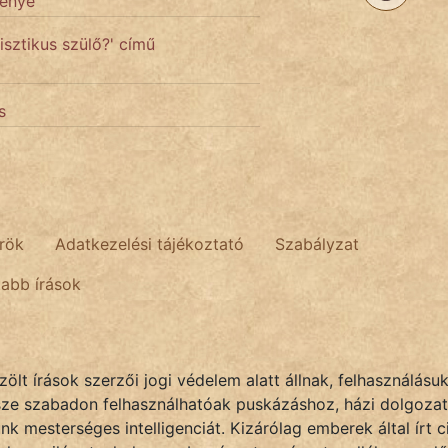
génye
sztikus szülő?' című
s
rök
Adatkezelési tájékoztató
Szabályzat
tabb írások
lt írások szerzői jogi védelem alatt állnak, felhasználásu
sze szabadon felhasználhatóak puskázáshoz, házi dolgozat
k mesterséges intelligenciát. Kizárólag emberek által írt