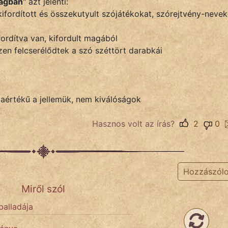
tagban
" azt jelenti:
 kifordított és összekutyult szójátékokat, szórejtvény-nevek
 fordítva van, kifordult magából
szen felcserélődtek a szó széttört darabkái
aértékű a jellemük, nem kiválóságok
Hasznos volt az írás?
2
0
Hozzászól
Miről szól
balladája