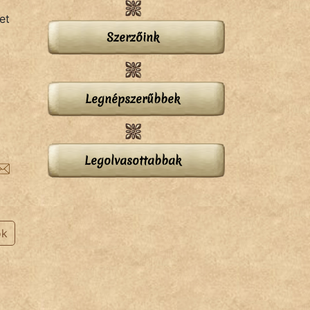
et
Szerzőink
Legnépszerűbbek
Legolvasottabbak
ok