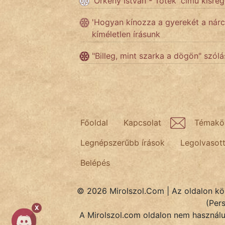
'Örkény István - Tóték' című kisre
KÖZMONDÁS
'Hogyan kínozza a gyerekét a nárci
PSZICHO
kíméletlen írásunk
ZENE
"Billeg, mint szarka a dögön" szólá
FILM
ÉLETMÓD
MAGYARSÁG
Főoldal
Kapcsolat
Témakö
És
Legnépszerűbb írások
Legolvasot
TÖRTÉNELEM
Belépés
Népszerű szerzőink:
© 2026 Mirolszol.Com | Az oldalon közö
(Per
cinege
X
A Mirolszol.com oldalon nem használun