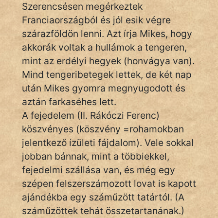
Monda
Szerencsésen megérkeztek
Franciaországból és jól esik végre
Novella
szárazföldön lenni. Azt írja Mikes, hogy
És
akkorák voltak a hullámok a tengeren,
Elbeszélés
mint az erdélyi hegyek (honvágya van).
Regény
Mind tengeribetegek lettek, de két nap
után Mikes gyomra megnyugodott és
Tanmese
aztán farkaséhes lett.
Vers
A fejedelem (II. Rákóczi Ferenc)
köszvényes (köszvény =rohamokban
jelentkező ízületi fájdalom). Vele sokkal
jobban bánnak, mint a többiekkel,
fejedelmi szállása van, és még egy
IRODALOM
szépen felszerszámozott lovat is kapott
ajándékba egy száműzött tatártól. (A
SZÓLÁS
száműzöttek tehát összetartanának.)
És