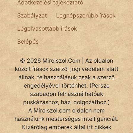
Adatkezelési tájékoztató
Hoffer Botond
Szabályzat
Legnépszerűbb írások
szemfüles
Legolvasottabb írások
Belépés
© 2026 Mirolszol.Com | Az oldalon
közölt írások szerzői jogi védelem alatt
állnak, felhasználásuk csak a szerző
engedélyével történhet. (Persze
szabadon felhasználhatóak
puskázáshoz, házi dolgozathoz.)
A Mirolszol.com oldalon nem
használunk mesterséges intelligenciát.
Kizárólag emberek által írt cikkek