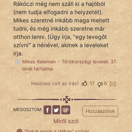
Rákóczi még nem száll ki a hajóból
KÖZMONDÁS
(nem tudja elfogadni a helyzetét).
PSZICHO
Mikes szeretné inkább maga mellett
tudni, és még inkább szeretne már
ZENE
otthon lenni. (Úgy írja, "egy levegőt
FILM
szívni" a nénével, akinek a leveleket
írja.
ÉLETMÓD
Mikes Kelemen - Törökországi levelek 37.
levél tartalma
MAGYARSÁG
És
Hasznos volt az írás?
17
0
TÖRTÉNELEM
Népszerű szerzőink:
MEGOSZTOM:
Hozzászólok
cinege
Miről szól
"Sokat nyom a latban" szólás