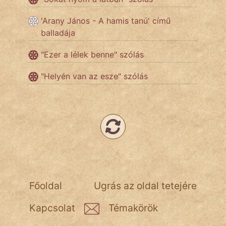
fantom
'Arany János - A hamis tanú' című
Hunor
balladája
Jób Gedeon
"Ezer a lélek benne" szólás
Láron Ádám
"Helyén van az esze" szólás
mikkamakka
vörös ördög
nagyöreg
NapHold
Név nélkül
Főoldal
Ugrás az oldal tetejére
pszichopati
Kapcsolat
Témakörök
szegény legény