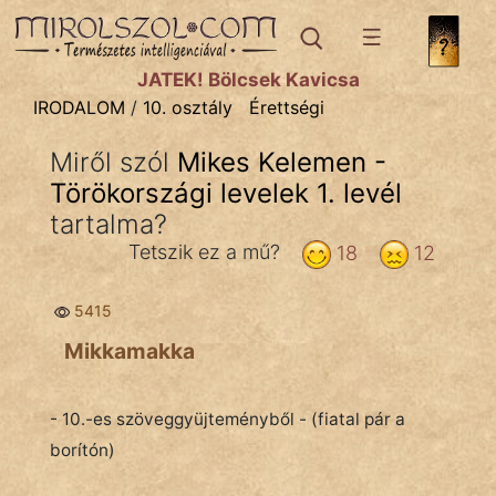
IRODALOM
témák:
JÁTÉK! Bölcsek Kavicsa
Dráma
IRODALOM
/
10. osztály
Érettségi
Elbeszélő
Miről szól
Mikes Kelemen -
Költemény
Törökországi levelek 1. levél
Eposz
tartalma?
Tetszik ez a mű?
18
12
Komédia
Kötelező
5415
Mikkamakka
Legenda
Mese
- 10.-es szöveggyüjteményből - (fiatal pár a
borítón)
Mitológia