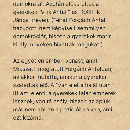
demokrata". Azután előkerültek a
gyerekek "V-ik Antal " és "XXIII-ik
János" néven. (Tehát Forgách Antal
hazudott, nem képviselt semmilyen
demokráciát, hiszen a gyerekek máris
királyi neveken hívatták magukat.)
Az egyetlen emberi vonást, amit
Mikszáth meglátott Forgách Antalban,
az akkor mutatta, amikor a gyerekei
szaladtak elő. A "van élet a halál után"
itt azt jelenti, a gyerekek talán emberek
lesznek, van rá esély, hiszen az apjuk
már nem abban a pozícióban van, ami
ezt kizárná.