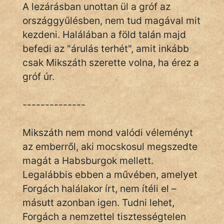
A lezárásban unottan ül a gróf az
országgyűlésben, nem tud magával mit
kezdeni. Halálában a föld talán majd
befedi az "árulás terhét", amit inkább
csak Mikszáth szerette volna, ha érez a
gróf úr.
--------------
Mikszáth nem mond valódi véleményt
az emberről, aki mocskosul megszedte
magát a Habsburgok mellett.
Legalábbis ebben a művében, amelyet
Forgách halálakor írt, nem ítéli el –
másutt azonban igen. Tudni lehet,
Forgách a nemzettel tisztességtelen