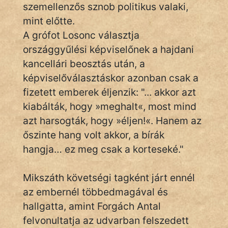
szemellenzős sznob politikus valaki,
Hunor
mint előtte.
A grófot Losonc választja
Jób Gedeon
országgyűlési képviselőnek a hajdani
Láron Ádám
kancellári beosztás után, a
képviselőválasztáskor azonban csak a
mikkamakka
fizetett emberek éljenzik: "... akkor azt
kiabálták, hogy »meghalt«, most mind
vörös ördög
azt harsogták, hogy »éljen!«. Hanem az
nagyöreg
őszinte hang volt akkor, a bírák
hangja… ez meg csak a korteseké."
NapHold
Név nélkül
Mikszáth követségi tagként járt ennél
az embernél többedmagával és
pszichopati
hallgatta, amint Forgách Antal
szegény legény
felvonultatja az udvarban felszedett