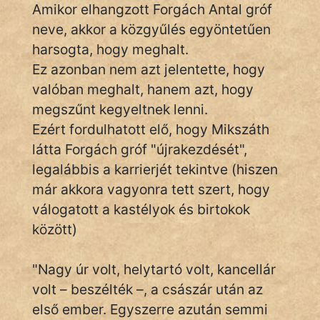
Monda
Amikor elhangzott Forgách Antal gróf
neve, akkor a közgyűlés egyöntetűen
Novella
harsogta, hogy meghalt.
És
Ez azonban nem azt jelentette, hogy
Elbeszélés
valóban meghalt, hanem azt, hogy
Regény
megszűnt kegyeltnek lenni.
Ezért fordulhatott elő, hogy Mikszáth
Tanmese
látta Forgách gróf "újrakezdését",
Vers
legalábbis a karrierjét tekintve (hiszen
már akkora vagyonra tett szert, hogy
válogatott a kastélyok és birtokok
között)
IRODALOM
"Nagy úr volt, helytartó volt, kancellár
volt – beszélték –, a császár után az
SZÓLÁS
első ember. Egyszerre azután semmi
És