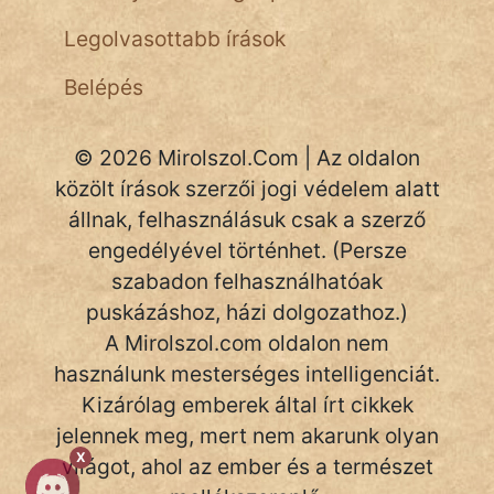
Legolvasottabb írások
Belépés
© 2026 Mirolszol.Com | Az oldalon
közölt írások szerzői jogi védelem alatt
állnak, felhasználásuk csak a szerző
engedélyével történhet. (Persze
szabadon felhasználhatóak
puskázáshoz, házi dolgozathoz.)
A Mirolszol.com oldalon nem
használunk mesterséges intelligenciát.
Kizárólag emberek által írt cikkek
jelennek meg, mert nem akarunk olyan
X
világot, ahol az ember és a természet