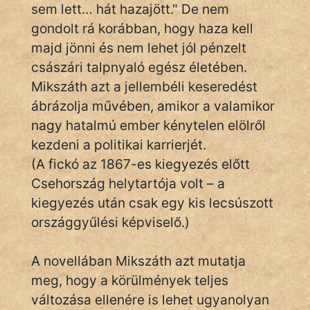
KÖZMONDÁS
sem lett… hát hazajött." De nem
gondolt rá korábban, hogy haza kell
PSZICHO
majd jönni és nem lehet jól pénzelt
császári talpnyaló egész életében.
ZENE
Mikszáth azt a jellembéli keseredést
FILM
ábrázolja művében, amikor a valamikor
nagy hatalmú ember kénytelen elölről
ÉLETMÓD
kezdeni a politikai karrierjét.
MAGYARSÁG
(A fickó az 1867-es kiegyezés előtt
És
Csehország helytartója volt – a
TÖRTÉNELEM
kiegyezés után csak egy kis lecsúszott
országgyűlési képviselő.)
Népszerű szerzőink:
A novellában Mikszáth azt mutatja
cinege
meg, hogy a körülmények teljes
változása ellenére is lehet ugyanolyan
fantom