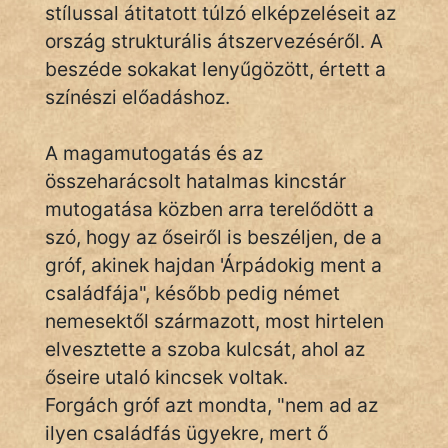
stílussal átitatott túlzó elképzeléseit az
Hoffer Botond
ország strukturális átszervezéséről. A
beszéde sokakat lenyűgözött, értett a
szemfüles
színészi előadáshoz.
A magamutogatás és az
összeharácsolt hatalmas kincstár
mutogatása közben arra terelődött a
szó, hogy az őseiről is beszéljen, de a
gróf, akinek hajdan 'Árpádokig ment a
családfája", később pedig német
nemesektől származott, most hirtelen
elvesztette a szoba kulcsát, ahol az
őseire utaló kincsek voltak.
Forgách gróf azt mondta, "nem ad az
ilyen családfás ügyekre, mert ő