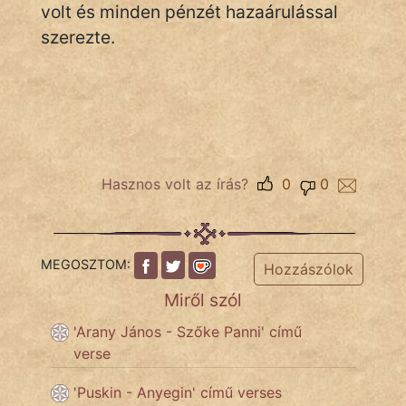
volt és minden pénzét hazaárulással
szerezte.
Hasznos volt az írás?
0
0
MEGOSZTOM:
Hozzászólok
Miről szól
'Arany János - Szőke Panni' című
verse
'Puskin - Anyegin' című verses