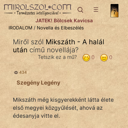
IRODALOM
témák:
JÁTÉK! Bölcsek Kavicsa
Dráma
IRODALOM
/
Novella és Elbeszélés
Elbeszélő
Miről szól
Mikszáth - A halál
Költemény
után
című novellája?
Eposz
Tetszik ez a mű?
0
0
Komédia
434
Kötelező
Szegény Legény
Legenda
Mikszáth még kisgyerekként látta élete
Mese
első megyei közgyűlését, ahová az
édesanyja vitte el.
Mitológia