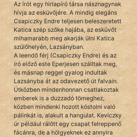
Monda
Az írót egy hirlapíró társa násznagynak
hívja az esküvőjére. A mindig elegáns
Novella
Csapiczky Endre teljesen beleszeretett
És
Katica szép szőke hajába, az esküvőt
Elbeszélés
mihamarabb meg akarják ülni Katica
Regény
szülőhelyén, Lazsányban.
A leendő férj (Csapiczky Endre) és az
Tanmese
író előző este Eperjesen szálltak meg,
Vers
és másnap reggel gyalog indultak
Lazsányba át az odavezető út falvain.
Útközben mindenhonnan csatlakoztak
emberek is a duzzadó tömeghez,
közben mindenki hozott kóstolni való
IRODALOM
pálinkát is, alakult a hangulat. Keviczky
úr például rálőtt egy csapat felreppenő
SZÓLÁS
fácánra, de a hölgyeknek ez annyira
És