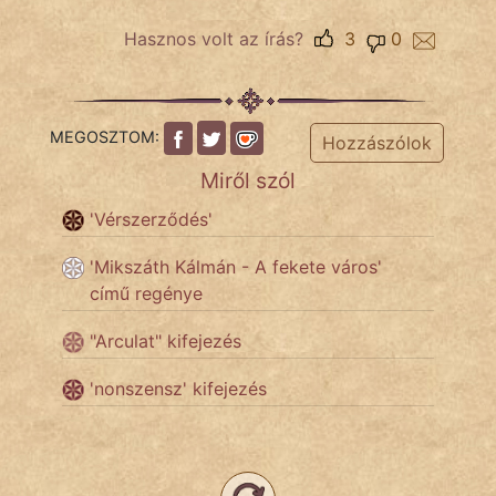
Hasznos volt az írás?
3
0
Hoffer Botond
szemfüles
MEGOSZTOM:
Hozzászólok
Miről szól
'Vérszerződés'
'Mikszáth Kálmán - A fekete város'
című regénye
"Arculat" kifejezés
'nonszensz' kifejezés