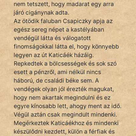
nem tetszett, hogy madarat egy arra
KÖZMONDÁS
járó cigánynak adta.
PSZICHO
Az ötödik faluban Csapiczky apja az
egész sereg népet a kastélyában
ZENE
vendégül látta és válogatott
FILM
finomságokkal látta el, hogy könnyebb
legyen az út Katicáék házáig.
ÉLETMÓD
Repkedtek a bölcsességek és sok szó
esett a pénzről, ami nélkül nincs
MAGYARSÁG
háború, de családi béke sem. A
És
TÖRTÉNELEM
vendégek olyan jól érezték magukat,
hogy nem akartak megindulni és ez
egyre kínosabb lett, ahogy ment az idő.
Népszerű szerzőink:
Végül aztán csak megindult mindenki.
Megérkeztek Katicáékhoz és mindenki
cinege
készülődni kezdett, külön a férfiak és