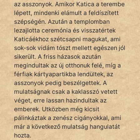
fantom
az asszonyok. Amikor Katica a terembe
lépett, mindenki elámult a feldíszített
Hunor
szépségén. Azután a templomban
Jób Gedeon
lezajlotta ceremónia és visszatértek
Katicáékhoz szétcsapni magukat, ami
Láron Ádám
sok-sok vidám tószt mellett egészen jól
sikerült. A friss házasok azután
mikkamakka
megindultak az új otthonuk felé, míg a
vörös ördög
férfiak kártyapartikba lendültek, az
asszonyok pedig beszélgettek. A
nagyöreg
mulatságnak csak a kaklasszó vetett
NapHold
véget, erre lassan hazindultak az
emberek. Utközben még kicsit
Név nélkül
pálinkáztak a zenész cigányokkal, ami
pszichopati
már a következő mulatság hangulatát
hozta.
szegény legény