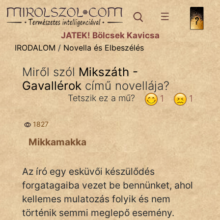
IRODALOM
témák:
JÁTÉK! Bölcsek Kavicsa
Dráma
IRODALOM
/
Novella és Elbeszélés
Elbeszélő
Miről szól
Mikszáth -
Költemény
Gavallérok
című novellája?
Eposz
Tetszik ez a mű?
1
1
Komédia
1827
Kötelező
Mikkamakka
Legenda
Az író egy esküvői készülődés
Mese
forgatagaiba vezet be bennünket, ahol
kellemes mulatozás folyik és nem
Mitológia
történik semmi meglepő esemény.