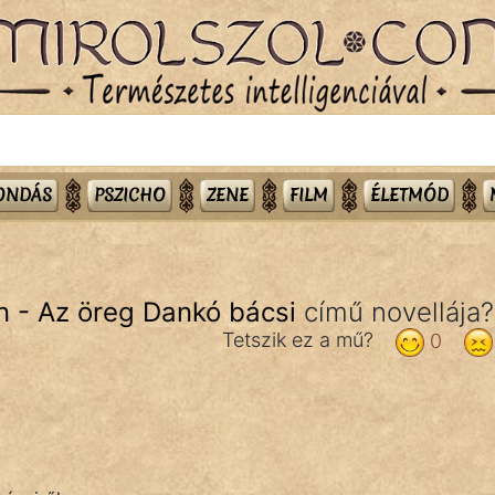
MONDÁS
PSZICHO
ZENE
FILM
ÉLETMÓD
 - Az öreg Dankó bácsi
című novellája?
Tetszik ez a mű?
0