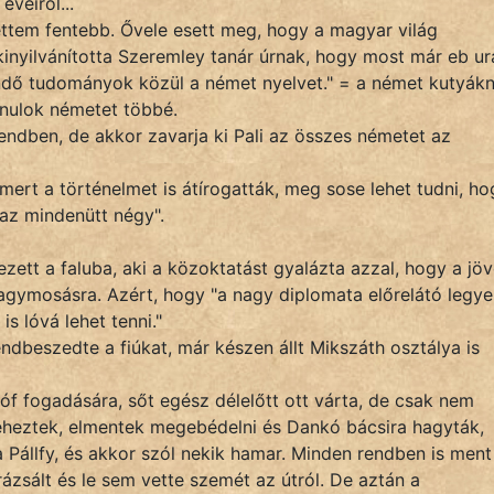
éveiről...
tettem fentebb. Ővele esett meg, hogy a magyar világ
inyilvánította Szeremley tanár úrnak, hogy most már eb ur
ndő tudományok közül a német nyelvet." = a német kutyák
anulok németet többé.
endben, de akkor zavarja ki Pali az összes németet az
ert a történelmet is átírogatták, meg sose lehet tudni, ho
 az mindenütt négy".
ezett a faluba, aki a közoktatást gyalázta azzal, hogy a jö
 agymosásra. Azért, hogy "a nagy diplomata előrelátó legye
is lóvá lehet tenni."
ndbeszedte a fiúkat, már készen állt Mikszáth osztálya is
óf fogadására, sőt egész délelőtt ott várta, de csak nem
heztek, elmentek megebédelni és Dankó bácsira hagyták,
 Pállfy, és akkor szól nekik hamar. Minden rendben is ment
ázsált és le sem vette szemét az útról. De aztán a