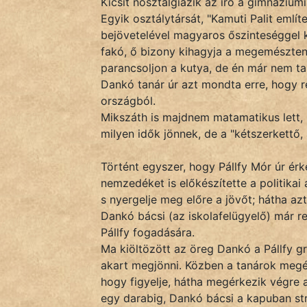
Kicsit nosztalgiázik az író a gimnáziumi 
Monda
Egyik osztálytársát, "Kamuti Palit emlí
bejövetelével magyaros őszinteséggel k
Novella
fakó, ő bizony kihagyja a megemészte
És
parancsoljon a kutya, de én már nem t
Elbeszélés
Dankó tanár úr azt mondta erre, hogy r
Regény
országból.
Mikszáth is majdnem matamatikus lett, m
Tanmese
milyen idők jönnek, de a "kétszerkettő,
Vers
Történt egyszer, hogy Pállfy Mór úr érk
nemzedéket is előkészítette a politikai
s nyergelje meg előre a jövőt; hátha azt 
Dankó bácsi (az iskolafelügyelő) már re
Pállfy fogadására.
Ma kiöltözött az öreg Dankó a Pállfy gr
IRODALOM
akart megjönni. Közben a tanárok megé
hogy figyelje, hátha megérkezik végre a
SZÓLÁS
egy darabig, Dankó bácsi a kapuban str
És