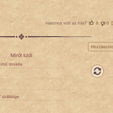
Hasznos volt az írás?
0
0
Hozzászól
Miről szól
című novella
 szállóige