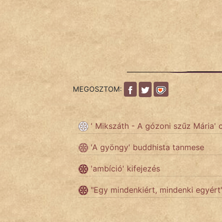
fantom
Hunor
Jób Gedeon
Láron Ádám
mikkamakka
MEGOSZTOM:
vörös ördög
' Mikszáth - A gózoni szűz Mária' 
nagyöreg
'A gyöngy' buddhista tanmese
NapHold
'ambíció' kifejezés
Név nélkül
"Egy mindenkiért, mindenki egyért"
pszichopati
szegény legény