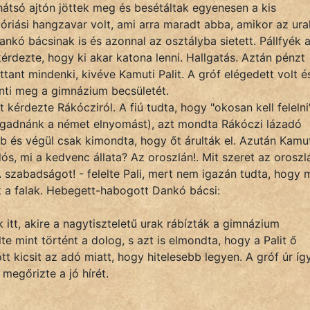
átsó ajtón jöttek meg és besétáltak egyenesen a kis
óriási hangzavar volt, ami arra maradt abba, amikor az ura
Dankó bácsinak is és azonnal az osztályba sietett. Pállfyék 
kérdezte, hogy ki akar katona lenni. Hallgatás. Aztán pénzt
tant mindenki, kivéve Kamuti Palit. A gróf elégedett volt é
ti meg a gimnázium becsületét.
 kérdezte Rákócziról. A fiú tudta, hogy "okosan kell felelni
elfogadnánk a német elnyomást), azt mondta Rákóczi lázadó
bb és végül csak kimondta, hogy őt árulták el. Azután Kamu
dós, mi a kedvenc állata? Az oroszlán!. Mit szeret az oroszl
A szabadságot! - felelte Pali, mert nem igazán tudta, hogy m
 a falak. Hebegett-habogott Dankó bácsi:
 itt, akire a nagytiszteletű urak rábízták a gimnázium
te mint történt a dolog, s azt is elmondta, hogy a Palit ő
 kicsit az adó miatt, hogy hitelesebb legyen. A gróf úr íg
megőrizte a jó hírét.