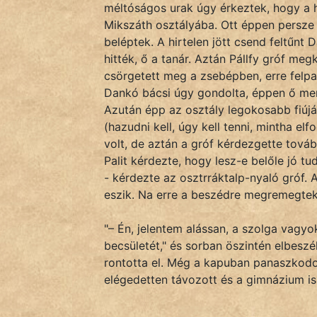
méltóságos urak úgy érkeztek, hogy a h
KÖZMONDÁS
Mikszáth osztályába. Ott éppen persze 
PSZICHO
beléptek. A hirtelen jött csend feltűnt 
hitték, ő a tanár. Aztán Pállfy gróf meg
ZENE
csörgetett meg a zsebépben, erre felpat
Dankó bácsi úgy gondolta, éppen ő men
FILM
Azután épp az osztály legokosabb fiúját
(hazudni kell, úgy kell tenni, mintha 
ÉLETMÓD
volt, de aztán a gróf kérdezgette tová
Palit kérdezte, hogy lesz-e belőle jó tu
MAGYARSÁG
- kérdezte az osztrráktalp-nyaló gróf. 
És
eszik. Na erre a beszédre megremegtek
TÖRTÉNELEM
"– Én, jelentem alássan, a szolga vagyok
becsületét," és sorban öszintén elbeszél
Népszerű szerzőink:
rontotta el. Még a kapuban panaszkodott
elégedetten távozott és a gimnázium is 
cinege