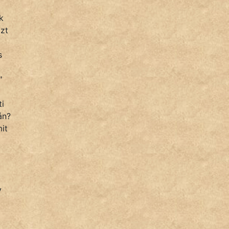
k
azt
s
"
ti
án?
it
y