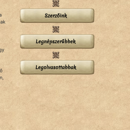
a
Szerzőink
nak
Legnépszerűbbek
gy
Legolvasottabbak
vő
n,