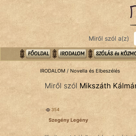
IRODALOM
témák:
Dráma
Miről szól a(z)
Elbeszélő
Költemény
FŐOLDAL
IRODALOM
SZÓLÁS és KÖZ
Eposz
IRODALOM
/
Novella és Elbeszélés
Komédia
Miről szól
Mikszáth Kálmán
Kötelező
Legenda
354
Mese
Szegény Legény
Mitológia