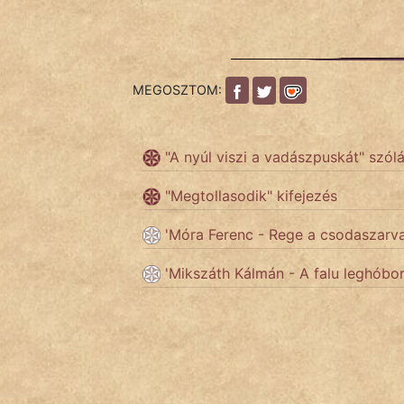
Népszerű szerzőink:
MEGOSZTOM:
cinege
fantom
"A nyúl viszi a vadászpuskát" szól
Hunor
"Megtollasodik" kifejezés
Jób Gedeon
'Móra Ferenc - Rege a csodaszarv
Láron Ádám
'Mikszáth Kálmán - A falu leghóbo
mikkamakka
vörös ördög
nagyöreg