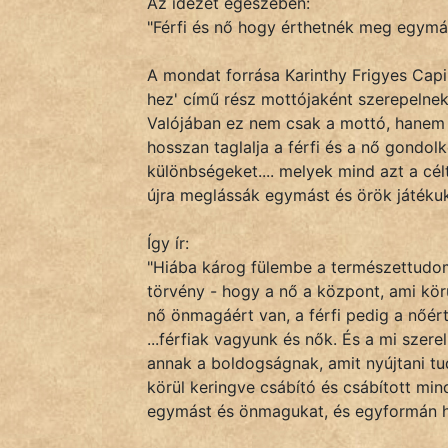
Az idézet egészében:
"Férfi és nő hogy érthetnék meg egymást
IRODALOM
A mondat forrása Karinthy Frigyes Capil
hez' című rész mottójaként szerepelnek
SZÓLÁS
Valójában ez nem csak a mottó, hanem 
És
hosszan taglalja a férfi és a nő gondol
KÖZMONDÁS
különbségeket.... melyek mind azt a cél
újra meglássák egymást és örök játékuk
PSZICHO
Így ír:
ZENE
"Hiába károg fülembe a természettudom
törvény - hogy a nő a központ, ami körül 
FILM
nő önmagáért van, a férfi pedig a nőért,
...férfiak vagyunk és nők. És a mi sze
ÉLETMÓD
annak a boldogságnak, amit nyújtani tud
körül keringve csábító és csábított mi
MAGYARSÁG
egymást és önmagukat, és egyformán ha
És
TÖRTÉNELEM