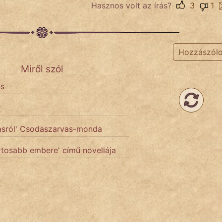
Hasznos volt az írás?
3
1
Hozzászól
Miről szól
ás
asról' Csodaszarvas-monda
rtosabb embere' című novellája