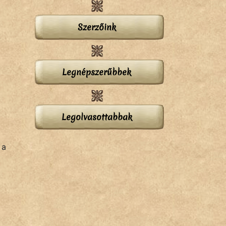
Szerzőink
-
Legnépszerűbbek
Legolvasottabbak
 a