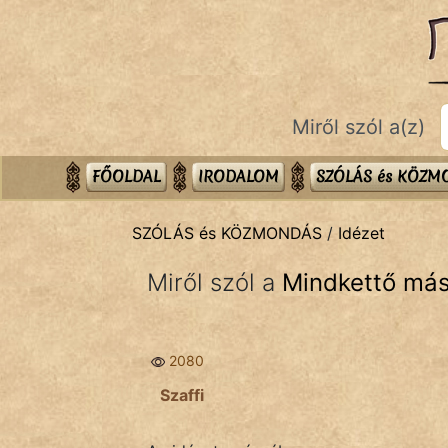
SZÓLÁS ÉS KÖZMONDÁS
témák:
Bibliai
Miről szól a(z)
Kifejezések
Közmondások
FŐOLDAL
IRODALOM
SZÓLÁS és KÖZ
Rímelő
SZÓLÁS és KÖZMONDÁS
/
Idézet
Szállóigék
Miről szól a
Mindkettő mást 
Szóláscsoportok
Szólások
2080
Tréfás
Szaffi