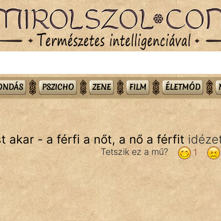
MONDÁS
PSZICHO
ZENE
FILM
ÉLETMÓD
akar - a férfi a nőt, a nő a férfit
idéze
Tetszik ez a mű?
1