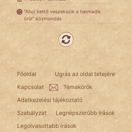
fantom
"Ahol kettő veszekszik a harmadik
Hunor
örül" közmondás
Jób Gedeon
Láron Ádám
mikkamakka
vörös ördög
Főoldal
Ugrás az oldal tetejére
nagyöreg
Kapcsolat
Témakörök
NapHold
Adatkezelési tájékoztató
Név nélkül
Szabályzat
Legnépszerűbb írások
pszichopati
Legolvasottabb írások
szegény legény