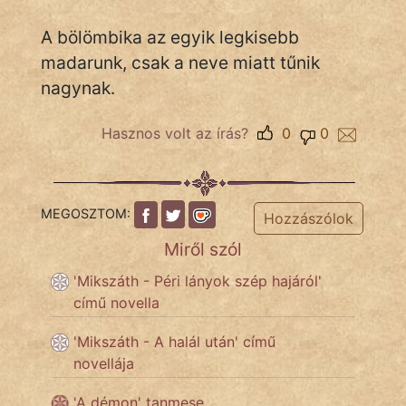
KÖZMONDÁS
A bölömbika az egyik legkisebb
PSZICHO
madarunk, csak a neve miatt tűnik
nagynak.
ZENE
Hasznos volt az írás?
0
0
FILM
ÉLETMÓD
MEGOSZTOM:
MAGYARSÁG
Hozzászólok
És
Miről szól
TÖRTÉNELEM
'Mikszáth - Péri lányok szép hajáról'
című novella
Népszerű szerzőink:
'Mikszáth - A halál után' című
novellája
cinege
'A démon' tanmese