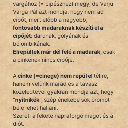
Monda
vargához (= cipészhez) megy, de Varjú
Varga Pál azt mondja, hogy nem ad
Novella
cipőt, mert előbb a nagyobb,
És
fontosabb madaraknak készíti el a
Elbeszélés
cipőjét
: darunak, gólyának és
Regény
bölömbikának.
Elrepültek már dél felé a madarak
, csak
Tanmese
a cinkének nincs cipője.
Vers
-------
A
cinke (=cinege)
nem repül el
télire,
hanem velünk marad és a tavasz
közeledtével gyakran mondja azt, hogy
"
nyitnikék
", szép énekébe sok örömöt
IRODALOM
bele lehet hallani.
Szereti a fekete napraforgó magot és a
SZÓLÁS
diót.
És