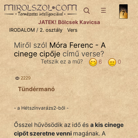
IRODALOM
témák:
JÁTÉK! Bölcsek Kavicsa
Dráma
IRODALOM
/
2. osztály
Vers
Elbeszélő
Miről szól
Móra Ferenc - A
Költemény
cinege cipője
című verse?
Eposz
Tetszik ez a mű?
6
0
Komédia
2229
Kötelező
Tündérmanó
Legenda
- a Hétszínvarázs2-ből -
Mese
Ősszel hűvösödik az idő és
a kis cinege
Mitológia
cipőt szeretne venni
magának. A