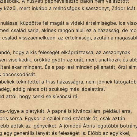
zasodik. A húsvéti papnéválasztó bálon nem választott
 közül, mert inkább a méltóságos kisasszonyt, Zádor Icát
ulással küzdötte fel magát a vidéki értelmiségbe. Ica visz
esi család sarja, akinek rangon aluli ez a házasság, de mo
a család visszaemelkedni az értelmiségi, azután a magasab
andó, hogy a kis feleségét elkápráztassa, az asszonynak
en viselkedik, örökké gyötri az urát, mert unatkozik és ab
ítani akar mindent. És a pap lesi minden pillanatát, őrzi álm
cs dacoskodását.
ubeliek tekintettel a friss házasságra, nem jönnek látogatób
ndég, addig nincs ott szükség más lábalattira."
 attól, hogy senki se kíváncsi rá.
a-vigye a pletykát. A papné is kíváncsi ám, például arra,
is sorsa. Egykor a szülei neki szánták őt, csak aztán
jjebb adták az igényeiket. A jómódú Ábris legutóbbi botrán
 egy generális lányát és feleségét is. Előbb az egyikkel,