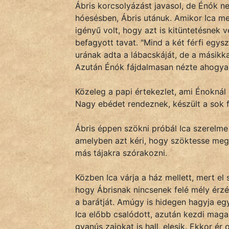
Ábris korcsolyázást javasol, de Énók ne
hóesésben, Ábris utánuk. Amikor Ica m
igényű volt, hogy azt is kitüntetésnek v
befagyott tavat. "Mind a két férfi egysz
urának adta a lábacskáját, de a másikka
Azután Énók fájdalmasan nézte ahogyan
Közeleg a papi értekezlet, ami Énoknál l
Nagy ebédet rendeznek, készült a sok f
Ábris éppen szökni próbál Ica szerelme 
amelyben azt kéri, hogy szöktesse meg
más tájakra szórakozni.
Közben Ica várja a ház mellett, mert el
hogy Ábrisnak nincsenek felé mély érzé
a barátját. Amúgy is hidegen hagyja egy
Ica előbb csalódott, azután kezdi magasz
gyanús zajokat is hall, elesik. Ekkor é