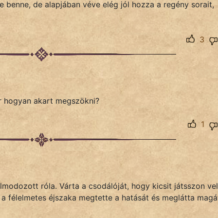
ve benne, de alapjában véve elég jól hozza a regény sorait,
3
or hogyan akart megszökni?
1
modozott róla. Várta a csodálóját, hogy kicsit játsszon ve
e a félelmetes éjszaka megtette a hatását és meglátta magá