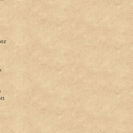
hoz
k
ő
tt