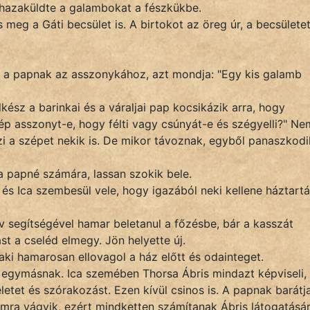
 hazaküldte a galambokat a fészkükbe.
meg a Gáti becsület is. A birtokot az öreg úr, a becsülete
ál a papnak az asszonykához, azt mondja: "Egy kis galamb
kész a barinkai és a váraljai pap kocsikázik arra, hogy
ép asszonyt-e, hogy félti vagy csúnyát-e és szégyelli?" Ne
i a szépet nekik is. De mikor távoznak, egyből panaszkodi
 papné számára, lassan szokik bele.
, és Ica szembesül vele, hogy igazából neki kellene háztartá
v segítségével hamar beletanul a főzésbe, bár a kasszát
ást a cseléd elmegy. Jön helyette új.
 aki hamarosan ellovagol a ház előtt és odainteget.
 egymásnak. Ica szemében Thorsa Ábris mindazt képviseli,
etet és szórakozást. Ezen kívül csinos is. A papnak barátj
omra vágyik, ezért mindketten számítanak Ábris látogatásár