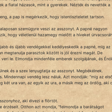
ttek a fiatal házasok, mint a gyerekek. Nézték és nevették a
g, a pap is megérkezik, hogy istentiszteletet tartson.
és alaposan szemügyre veszi az asszonyt. A papné nagyon
ezik, hogy véletlenül hazamegy mielőtt a híveket úrvacsorá
újabb és újabb vendégekkel kedélyeskedik a papné, míg az
an megtanulja parasztok között is jól érezni magát. De
 veri le. Elmondja mindenféle emberek szolgájának, és Énó
lnek és a szex lenyugtatja az asszonyt. Megbékélnek.
. Mindennapi vendég lesz náluk. Azt mondják: "míg az els
 két ura van, az egyik az ura, a másik meg az ördög, aki o
szonyhoz, aki élvezi a flörtöt.
e érzéseit. Otthon azt mondja, "felmondja a barátságot