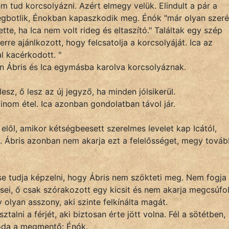
m tud korcsolyázni. Azért elmegy velük. Elindult a pár a
egbotlik, Énokban kapaszkodik meg. Énók "már olyan szer
ette, ha Ica nem volt rideg és eltaszító." Találtak egy szép
erre ajánlkozott, hogy felcsatolja a korcsolyáját. Ica az
l kacérkodott. "
 Ábris és Ica egymásba karolva korcsolyáznak.
esz, ő lesz az új jegyző, ha minden jólsikerül.
inom étel. Ica azonban gondolatban távol jár.
elől, amikor kétségbeesett szerelmes levelet kap Icától,
. Ábris azonban nem akarja ezt a felelősséget, megy tová
 se tudja képzelni, hogy Ábris nem szökteti meg. Nem fogja 
sei, ő csak szórakozott egy kicsit és nem akarja megcsúfol
 olyan asszony, aki szinte felkínálta magát.
talni a férjét, aki biztosan érte jött volna. Fél a sötétben,
r oda a megmentő: Énók.