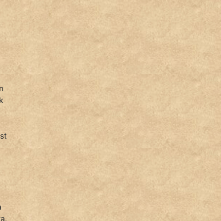
t
m
k
st
a
a.