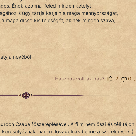
dós. Énók azonnal feled minden kételyt.
magához s úgy tartja karjain a maga mennyországát,
j a maga dicső kis feleségét, akinek minden szava,
satyja nevéből
Hasznos volt az írás?
2
0
droch Csaba főszereplésével. A film nem őszi és téli tájon
em korcsolyáznak, hanem lovagolnak benne a szerelmesek (I