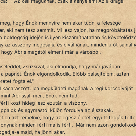
 Ica: "- Az kell maguknak, csak a kényelem! Az a drága
 meg, hogy Énók mennyire nem akar tudni a felesége
er, aki nem tesz semmit. Mi lesz vajon, ha megpróbáltatás 
 boldogság idején is ilyen kiszámíthatatlan és követelődző
 az asszony megcsalja és elválnának, mindenki őt sajnálná
 hogy Ábris magától elment már a városból.
cseléddel, Zsuzsival, aki elmondja, hogy már javában
i a papnét. Énok elgondolkodik. Előbb balsejtelem, aztán
etet fogta el."
l kacarászott. Ica megküldeti magának a régi korcsolyáját
mint Ábrissal, mert Énók nem tud.
érfi közt hideg lesz ezután a viszony.
appalok és egymástól külön fordulva az éjszakák.
tlen azt remélnie, hogy az egész életet együtt fogják tölte
zonynak minden férfi ma is férfi." Már nem azon gondolkodo
gadja-e majd, ha jönni akar.