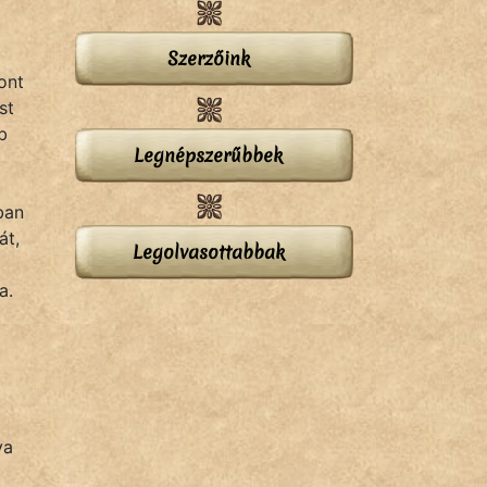
Szerzőink
ont
st
b
Legnépszerűbbek
ban
át,
Legolvasottabbak
a.
ya