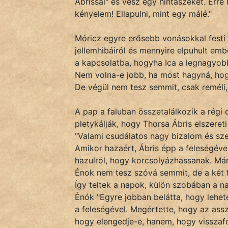
Ábrissal" és vesz egy hintaszéket. Erre
kényelem! Ellapulni, mint egy málé."
Hoffer Botond
Móricz egyre erősebb vonásokkal festi
szemfüles
jellemhibáiról és mennyire elpuhult emb
a kapcsolatba, hogyha Ica a legnagyobb
Nem volna-e jobb, ha most hagyná, hogy
De végül nem tesz semmit, csak reméli,
A pap a faluban összetalálkozik a régi 
pletykálják, hogy Thorsa Ábris elszeret
"Valami csudálatos nagy bizalom és szer
Amikor hazaért, Ábris épp a feleségéve
hazulról, hogy korcsolyázhassanak. Már
Énok nem tesz szóvá semmit, de a két f
Így teltek a napok, külön szobában a n
Énók "Egyre jobban belátta, hogy lehete
a feleségével. Megértette, hogy az ass
hogy elengedje-e, hanem, hogy visszafo