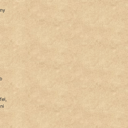
ény
bb
fel,
ni