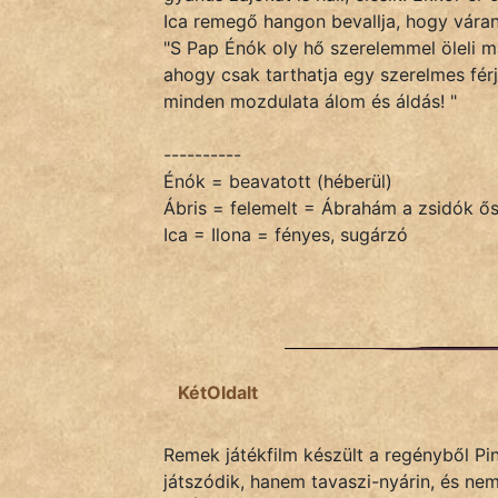
Ica remegő hangon bevallja, hogy váran
"S Pap Énók oly hő szerelemmel öleli 
ahogy csak tarthatja egy szerelmes fér
minden mozdulata álom és áldás! "
----------
Énók = beavatott (héberül)
Ábris = felemelt = Ábrahám a zsidók ő
Ica = Ilona = fényes, sugárzó
KétOldalt
Remek játékfilm készült a regényből Pin
játszódik, hanem tavaszi-nyárin, és n