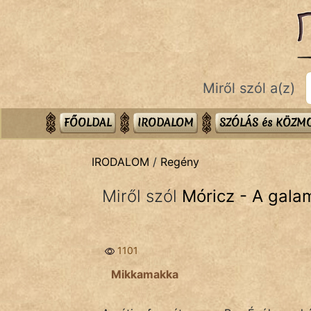
IRODALOM
témák:
Dráma
Miről szól a(z)
Elbeszélő
Költemény
FŐOLDAL
IRODALOM
SZÓLÁS és KÖZ
Eposz
IRODALOM
/
Regény
Komédia
Miről szól
Móricz - A gal
Kötelező
Legenda
1101
Mese
Mikkamakka
Mitológia