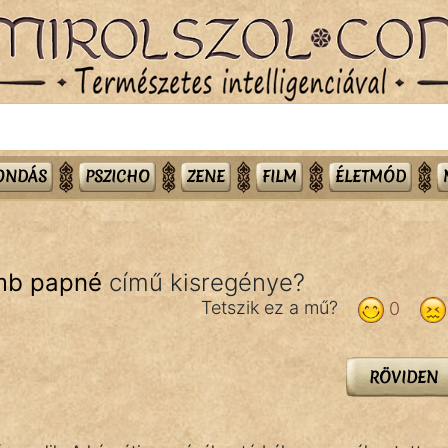
MONDÁS
PSZICHO
ZENE
FILM
ÉLETMÓD
amb papné
című kisregénye?
Tetszik ez a mű?
0
RÖVIDEN