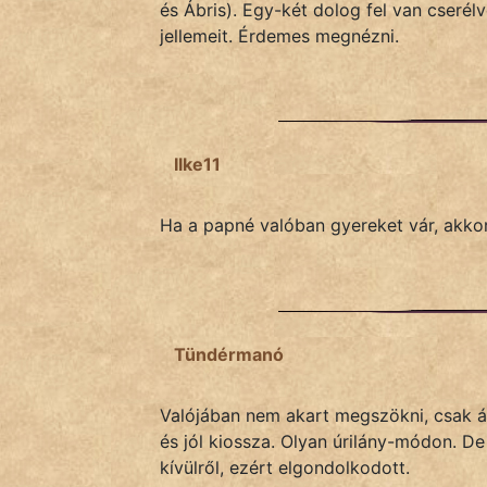
és Ábris). Egy-két dolog fel van cserél
jellemeit. Érdemes megnézni.
Ilke11
Ha a papné valóban gyereket vár, akk
Tündérmanó
Valójában nem akart megszökni, csak ál
és jól kiossza. Olyan úrilány-módon. D
kívülről, ezért elgondolkodott.