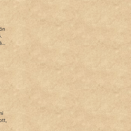
jön
.
...
ni
tt,