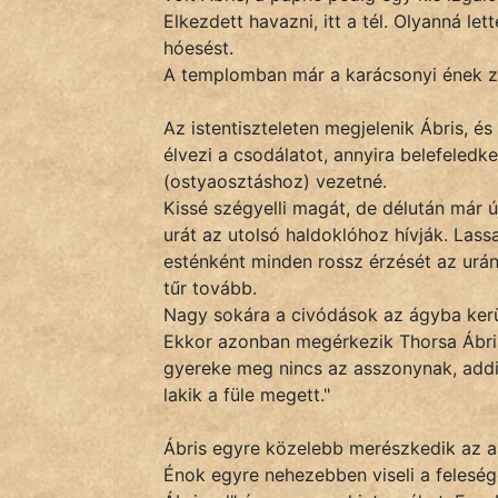
fantom
Elkezdett havazni, itt a tél. Olyanná le
hóesést.
Hunor
A templomban már a karácsonyi ének zen
Jób Gedeon
Az istentiszteleten megjelenik Ábris, 
Láron Ádám
élvezi a csodálatot, annyira belefeledk
(ostyaosztáshoz) vezetné.
mikkamakka
Kissé szégyelli magát, de délután már 
urát az utolsó haldoklóhoz hívják. Lass
vörös ördög
esténként minden rossz érzését az urán
tűr tovább.
nagyöreg
Nagy sokára a civódások az ágyba kerü
Ekkor azonban megérkezik Thorsa Ábris
NapHold
gyereke meg nincs az asszonynak, addig
lakik a füle megett."
Név nélkül
pszichopati
Ábris egyre közelebb merészkedik az as
Énok egyre nehezebben viseli a feleség
szegény legény