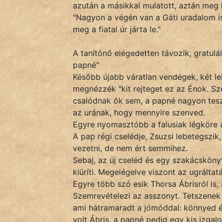
azután a másikkal mulatott, aztán meg
KÖZMONDÁS
"Nagyon a végén van a Gáti uradalom is 
PSZICHO
meg a fiatal úr járta le."
ZENE
A tanítónő elégedetten távozik, gratul
papné"
FILM
Később újabb váratlan vendégek, két lel
megnézzék "kit rejteget ez az Énok. Sz
ÉLETMÓD
csalódnak ők sem, a papné nagyon tesz
az urának, hogy mennyire szenved.
MAGYARSÁG
Egyre nyomasztóbb a falusiak légköre a
És
A pap régi cselédje, Zsuzsi lebetegszik
TÖRTÉNELEM
vezetni, de nem ért semmihez.
Sebaj, az új cseléd és egy szakácsköny
kiüríti. Megelégelve viszont az ugráltat
Népszerű szerzőink:
Egyre több szó esik Thorsa Ábrisról is,
Szemrevételezi az asszonyt. Tetszenek
cinege
ami hátramaradt a jómóddal: könnyed él
volt Ábris, a papné pedig egy kis izgal