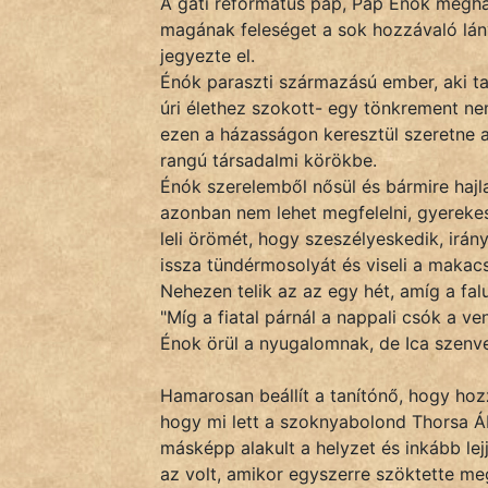
A gáti református pap, Pap Énók meghá
Monda
magának feleséget a sok hozzávaló lány
jegyezte el.
Novella
Énók paraszti származású ember, aki tan
És
úri élethez szokott- egy tönkrement nem
Elbeszélés
ezen a házasságon keresztül szeretne 
Regény
rangú társadalmi körökbe.
Énók szerelemből nősül és bármire hajl
Tanmese
azonban nem lehet megfelelni, gyerekes
leli örömét, hogy szeszélyeskedik, irány
Vers
issza tündérmosolyát és viseli a maka
Nehezen telik az az egy hét, amíg a fal
"Míg a fiatal párnál a nappali csók a ve
Énok örül a nyugalomnak, de Ica szenved
Hamarosan beállít a tanítónő, hogy hozz
IRODALOM
hogy mi lett a szoknyabolond Thorsa Ábr
másképp alakult a helyzet és inkább le
SZÓLÁS
az volt, amikor egyszerre szöktette meg
És