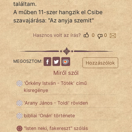
fantom
találtam.
A műben 11-szer hangzik el Csibe
Hunor
szavajárása: "Az anyja szemit"
Jób Gedeon
Hasznos volt az írás?
0
0
Láron Ádám
mikkamakka
MEGOSZTOM:
Hozzászólok
vörös ördög
Miről szól
nagyöreg
'Örkény István - Tóték' című
kisregénye
NapHold
'Arany János - Toldi' röviden
Név nélkül
bibliai 'Onán' története
pszichopati
"Isten neki, fakereszt" szólás
szegény legény