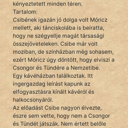
Monda
kényeztetett minden téren.
Tartalom:
Novella
Csibének igazán jó dolga volt Móricz
És
mellett, aki tánciskolába is beíratta,
Elbeszélés
hogy ne szégyellje magát társasági
Regény
összejöveteleken. Csibe már volt
moziban, de színházban még sohasem,
Tanmese
ezért Móricz úgy döntött, hogy elviszi a
Vers
Csongor és Tündére a Nemzetibe.
Egy kávéházban találkoztak. Itt
ingergazdag leírást kapunk az
elfogyasztásra kínált kávéról és
halkocsonyáról.
IRODALOM
Az előadást Csibe nagyon élvezte,
észre sem vette, hogy nem a Csongor
SZÓLÁS
és Tündét játszák. Nem értett belőle
És