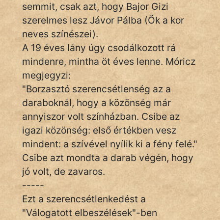
semmit, csak azt, hogy Bajor Gizi
KÖZMONDÁS
szerelmes lesz Jávor Pálba (Ők a kor
PSZICHO
neves színészei).
A 19 éves lány úgy csodálkozott rá
ZENE
mindenre, mintha öt éves lenne. Móricz
FILM
megjegyzi:
"Borzasztó szerencsétlenség az a
ÉLETMÓD
daraboknál, hogy a közönség már
annyiszor volt színházban. Csibe az
MAGYARSÁG
igazi közönség: első értékben vesz
És
TÖRTÉNELEM
mindent: a szívével nyílik ki a fény felé."
Csibe azt mondta a darab végén, hogy
jó volt, de zavaros.
Népszerű szerzőink:
-----
Ezt a szerencsétlenkedést a
cinege
"Válogatott elbeszélések"-ben