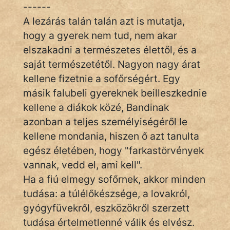
------
A lezárás talán talán azt is mutatja,
Hoffer Botond
hogy a gyerek nem tud, nem akar
szemfüles
elszakadni a természetes élettől, és a
saját természetétől. Nagyon nagy árat
kellene fizetnie a sofőrségért. Egy
másik falubeli gyereknek beilleszkednie
kellene a diákok közé, Bandinak
azonban a teljes személyiségéről le
kellene mondania, hiszen ő azt tanulta
egész életében, hogy "farkastörvények
vannak, vedd el, ami kell".
Ha a fiú elmegy sofőrnek, akkor minden
tudása: a túlélőkészsége, a lovakról,
gyógyfüvekről, eszközökről szerzett
tudása értelmetlenné válik és elvész.