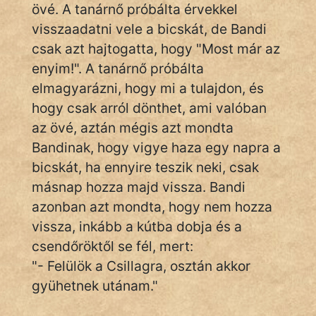
fantom
övé. A tanárnő próbálta érvekkel
visszaadatni vele a bicskát, de Bandi
Hunor
csak azt hajtogatta, hogy "Most már az
Jób Gedeon
enyim!". A tanárnő próbálta
elmagyarázni, hogy mi a tulajdon, és
Láron Ádám
hogy csak arról dönthet, ami valóban
az övé, aztán mégis azt mondta
mikkamakka
Bandinak, hogy vigye haza egy napra a
vörös ördög
bicskát, ha ennyire teszik neki, csak
másnap hozza majd vissza. Bandi
nagyöreg
azonban azt mondta, hogy nem hozza
NapHold
vissza, inkább a kútba dobja és a
csendőröktől se fél, mert:
Név nélkül
"- Felülök a Csillagra, osztán akkor
pszichopati
gyühetnek utánam."
szegény legény