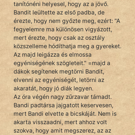
tanítónéni helyesel, hogy az a jövő.
KÖZMONDÁS
Bandit leültette az első padba, de
PSZICHO
érezte, hogy nem győzte meg, ezért: "A
fegyelemre ma különösen vigyázott,
ZENE
mert érezte, hogy csak az osztály
FILM
közszelleme hódíthatja meg a gyereket.
Az majd leigázza és elmossa
ÉLETMÓD
egyéniségének szögleteit." =majd a
dákok segítenek megtörni Bandit,
MAGYARSÁG
elvenni az egyéniségét, letörni az
És
TÖRTÉNELEM
akaratát, hogy jó diák legyen.
Az óra végén nagy zűrzavar támadt.
Bandi padtársa jajgatott keservesen,
Népszerű szerzőink:
mert Bandi elvette a bicskáját. Nem is
akarta visszaadni, mert ahhoz volt
cinege
szokva, hogy amit megszerez, az az