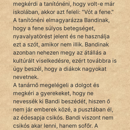
Monda
megkérdi a tanítónéni, hogy volt-e már
iskolában, akkor azt feleli: "Vót a fene."
Novella
A tanítónéni elmagyarázza Bandinak,
És
hogy a fene súlyos betegséget,
Elbeszélés
nyavalyatörést jelent és ne használja
Regény
ezt a szót, amikor nem illik. Bandinak
azonban nehezen megy az átállás a
Tanmese
kultúrált viselkedésre, ezért továbbra is
Vers
úgy beszél, hogy a diákok nagyokat
nevetnek.
A tanárnő megelégeli a dolgot és
megkéri a gyerekeket, hogy ne
nevessék ki Bandi beszédét, hiszen ő
IRODALOM
nem jár emberek közé, a pusztában él,
az édesapja csikós. Bandi viszont nem
SZÓLÁS
csikós akar lenni, hanem sofőr. A
És