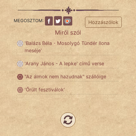
MEGOSZTOM:
Hozzászólok
Miről szól
'Balázs Béla - Mosolygó Tündér Ilona
meséje'
'Arany János - A lepke' című verse
"Az álmok nem hazudnak" szállóige
'Őrült fesztiválok'