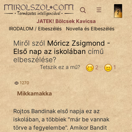
IRODALOM
témák:
JÁTÉK! Bölcsek Kavicsa
Dráma
IRODALOM
/
Elbeszélés
Novella és Elbeszélés
Elbeszélő
Miről szól
Móricz Zsigmond -
Költemény
Első nap az iskolában
című
Eposz
elbeszélése?
Tetszik ez a mű?
2
1
Komédia
Kötelező
1270
Mikkamakka
Legenda
Mese
Rojtos Bandinak első napja ez az
iskolában, a többiek "már be vannak
Mitológia
törve a fegyelembe". Amikor Bandit