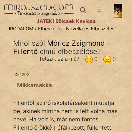
IRODALOM
témák:
JÁTÉK! Bölcsek Kavicsa
Dráma
IRODALOM
/
Elbeszélés
Novella és Elbeszélés
Elbeszélő
Miről szól
Móricz Zsigmond -
Költemény
Fillentő
című elbeszélése?
Eposz
Tetszik ez a mű?
0
0
Komédia
1202
Kötelező
Mikkamakka
Legenda
Fillentőt az író iskolatársaként mutatja
Mese
be, akinek mintha nem is lett volna más
neve. Ha volt is, már nem fontos.
Mitológia
Fillentő örökké tréfálkozott, füllentett.