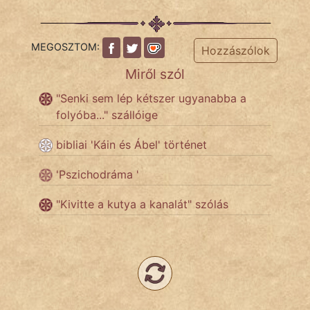
KÖZMONDÁS
PSZICHO
MEGOSZTOM:
Hozzászólok
ZENE
Miről szól
"Senki sem lép kétszer ugyanabba a
FILM
folyóba..." szállóige
ÉLETMÓD
bibliai 'Káin és Ábel' történet
MAGYARSÁG
'Pszichodráma '
És
TÖRTÉNELEM
"Kivitte a kutya a kanalát" szólás
Népszerű szerzőink:
cinege