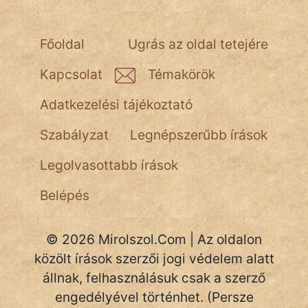
fantom
Hunor
Főoldal
Ugrás az oldal tetejére
Jób Gedeon
Kapcsolat
Témakörök
Láron Ádám
Adatkezelési tájékoztató
mikkamakka
Szabályzat
Legnépszerűbb írások
vörös ördög
Legolvasottabb írások
nagyöreg
Belépés
NapHold
© 2026 Mirolszol.Com | Az oldalon
Név nélkül
közölt írások szerzői jogi védelem alatt
pszichopati
állnak, felhasználásuk csak a szerző
engedélyével történhet. (Persze
szegény legény