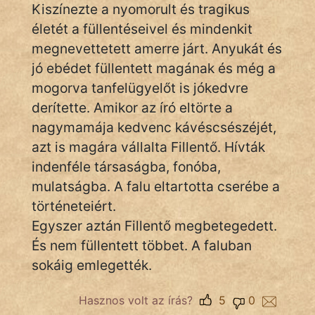
Monda
Kiszínezte a nyomorult és tragikus
életét a füllentéseivel és mindenkit
Novella
megnevettetett amerre járt. Anyukát és
És
jó ebédet füllentett magának és még a
Elbeszélés
mogorva tanfelügyelőt is jókedvre
Regény
derítette. Amikor az író eltörte a
nagymamája kedvenc kávéscsészéjét,
Tanmese
azt is magára vállalta Fillentő. Hívták
Vers
indenféle társaságba, fonóba,
mulatságba. A falu eltartotta cserébe a
történeteiért.
Egyszer aztán Fillentő megbetegedett.
És nem füllentett többet. A faluban
IRODALOM
sokáig emlegették.
SZÓLÁS
Hasznos volt az írás?
5
0
És