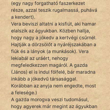
fantom
(egy nagy forgatható faszerkezet
része, azzal teszik rugalmassá, puhává
Hunor
a kendert).
Jób Gedeon
Vera beviszi altatni a kisfiút, aki hamar
elalszik az ágyukban. Közben hallja,
Láron Ádám
hogy nagy a jókedv a kertvégi csűrnél.
Hajtják a dörzsölőt a nyáréjszakában a
mikkamakka
fiúk és a lányok (a munkások). Vera
vörös ördög
lekiabál az uráért, nehogy
megfeledkezzen magáról. A gazda
nagyöreg
(János) el is indul fölfelé, bár maradna
NapHold
inkább a jókedvű társasággal.
Korábban az anyja nem engedte, most
Név nélkül
a felesége.)
pszichopati
A gazda morogva veszi tudomásul,
hogy agyerek már megint az ágyukban
szegény legény