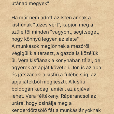
utánad megyek"
KÖZMONDÁS
PSZICHO
Ha már nem adott az Isten annak a
kisfiúnak "tüzes vért", kapjon meg a
ZENE
szüleitől minden "vagyont, segítséget,
FILM
hogy könnyű legyen az élete".
A munkások megjönnek a mezőről
ÉLETMÓD
végigülik a teraszt, a gazda is közéjük
ül. Vera kisfiának a konyhában tálal, de
MAGYARSÁG
agyerek az apját követeli. Jön is az apa
És
TÖRTÉNELEM
és játszanak: a kisfiú a fülébe súg, az
apja játékból megijeszti. A kisfiú
boldogan kacag, amiért az apjával
Népszerű szerzőink:
lehet. Vera féltékeny. Ráparancsol az
urára, hogy csinálja meg a
cinege
kenderdörzsölő fát a munkáslányoknak