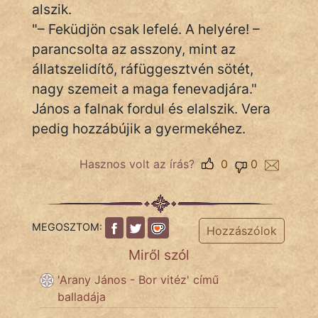
alszik.
"– Feküdjön csak lefelé. A helyére! –
Hoffer Botond
parancsolta az asszony, mint az
szemfüles
állatszelidítő, ráfüggesztvén sötét,
nagy szemeit a maga fenevadjára."
János a falnak fordul és elalszik. Vera
pedig hozzábújik a gyermekéhez.
Hasznos volt az írás?
0
0
MEGOSZTOM:
Hozzászólok
Miről szól
'Arany János - Bor vitéz' című
balladája