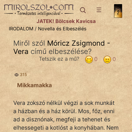
IRODALOM
témák:
JÁTÉK! Bölcsek Kavicsa
Dráma
IRODALOM
/
Novella és Elbeszélés
Elbeszélő
Miről szól
Móricz Zsigmond -
Költemény
Vera
című elbeszélése?
Eposz
Tetszik ez a mű?
0
0
Komédia
315
Kötelező
Mikkamakka
Legenda
Vera zokszó nélkül végzi a sok munkát
Mese
a házban és a ház körül. Mos, főz, enni
ad a disznónak, megfeji a tehenet és
Mitológia
elhessegeti a kotlóst a konyhában. Nem