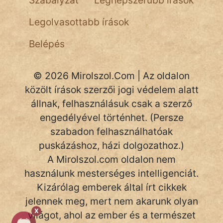
Szabályzat
Legnépszerűbb írások
Legolvasottabb írások
Belépés
© 2026 Mirolszol.Com | Az oldalon
közölt írások szerzői jogi védelem alatt
állnak, felhasználásuk csak a szerző
engedélyével történhet. (Persze
szabadon felhasználhatóak
puskázáshoz, házi dolgozathoz.)
A Mirolszol.com oldalon nem
használunk mesterséges intelligenciát.
Kizárólag emberek által írt cikkek
jelennek meg, mert nem akarunk olyan
X
világot, ahol az ember és a természet