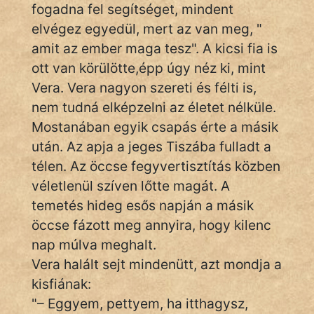
Monda
fogadna fel segítséget, mindent
elvégez egyedül, mert az van meg, "
Novella
amit az ember maga tesz". A kicsi fia is
És
ott van körülötte,épp úgy néz ki, mint
Elbeszélés
Vera. Vera nagyon szereti és félti is,
Regény
nem tudná elképzelni az életet nélküle.
Mostanában egyik csapás érte a másik
Tanmese
után. Az apja a jeges Tiszába fulladt a
Vers
télen. Az öccse fegyvertisztítás közben
véletlenül szíven lőtte magát. A
temetés hideg esős napján a másik
öccse fázott meg annyira, hogy kilenc
nap múlva meghalt.
IRODALOM
Vera halált sejt mindenütt, azt mondja a
kisfiának:
SZÓLÁS
"– Eggyem, pettyem, ha itthagysz,
És