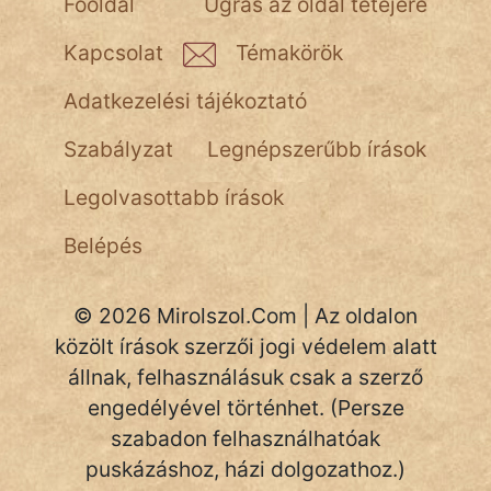
Főoldal
Ugrás az oldal tetejére
NapHold
Kapcsolat
Témakörök
Név nélkül
Adatkezelési tájékoztató
pszichopati
Szabályzat
Legnépszerűbb írások
szegény legény
Legolvasottabb írások
Hoffer Botond
Belépés
szemfüles
© 2026 Mirolszol.Com | Az oldalon
közölt írások szerzői jogi védelem alatt
állnak, felhasználásuk csak a szerző
engedélyével történhet. (Persze
szabadon felhasználhatóak
puskázáshoz, házi dolgozathoz.)