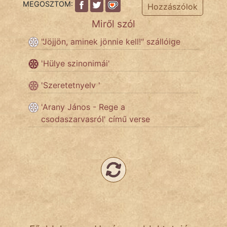
MEGOSZTOM:
Hozzászólok
Népszerű szerzőink:
Miről szól
"Jöjjön, aminek jönnie kell!" szállóige
cinege
'Hülye szinonimái'
fantom
'Szeretetnyelv '
Hunor
'Arany János - Rege a
Jób Gedeon
csodaszarvasról' című verse
Láron Ádám
mikkamakka
vörös ördög
nagyöreg