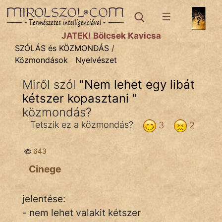
SZÓLÁS ÉS KÖZMONDÁS
témák:
JÁTÉK! Bölcsek Kavicsa
Bibliai
SZÓLÁS és KÖZMONDÁS
/
Közmondások
Nyelvészet
Kifejezések
Miről szól
"
Nem lehet egy libát
Közmondások
kétszer kopasztani
"
Rímelő
közmondás?
Tetszik ez a közmondás?
3
2
Szállóigék
Szóláscsoportok
643
Cinege
Szólások
Tréfás
jelentése:
- nem lehet valakit kétszer