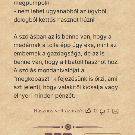
megpumpolni
- nem lehet ugyanabból az ügyből,
dologból kettős hasznot húzni
IRODALOM
SZÓLÁS
A szólásban az is benne van, hogy a
És
madárnak a tolla épp úgy éke, mint az
KÖZMONDÁS
embernek a gazdagsága, de az is
benne van, hogy a libatoll hasznot hoz.
PSZICHO
A szólás mondanivalóját a
ZENE
"megkopaszt" kifejezésünk is őrzi, ami
azt jelenti, hogy valakitől kicsalja vagy
FILM
elnyeri minden pénzét.
ÉLETMÓD
Hasznos volt az írás?
0
0
MAGYARSÁG
És
TÖRTÉNELEM