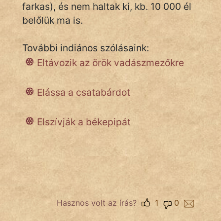
NapHold
farkas), és nem haltak ki, kb. 10 000 él
belőlük ma is.
Név nélkül
pszichopati
További indiános szólásaink:
Eltávozik az örök vadászmezőkre
szegény legény
Hoffer Botond
Elássa a csatabárdot
szemfüles
Elszívják a békepipát
Hasznos volt az írás?
1
0