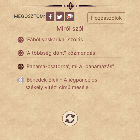
MEGOSZTOM:
Hozzászólok
Miről szól
"Fából vaskarika" szólás
"A többség dönt" közmondás
'Panama-csatorna', mi a "panamázás"
'Benedek Elek - A jégpáncélos
székely vitéz' című meséje