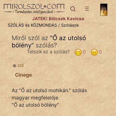
SZÓLÁS ÉS KÖZMONDÁS
témák:
JÁTÉK! Bölcsek Kavicsa
Bibliai
SZÓLÁS és KÖZMONDÁS
/
Szólások
Kifejezések
Miről szól az
"
Ő az utolsó
bölény
Közmondások
"
szólás?
Tetszik ez a szólás?
0
0
Rímelő
325
Szállóigék
Cinege
Szóláscsoportok
Szólások
Az "Ő az utolsó mohikán." szólás
magyar megfelelője
Tréfás
"Ő az utolsó bölény"