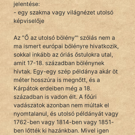
jelentése:
- egy szakma vagy világnézet utolsó
képviselője
IRODALOM
SZÓLÁS
Az "Ő az utolsó bölény"' szólás nem a
És
ma ismert európai bölényre hivatkozik,
KÖZMONDÁS
sokkal inkább az óriás őstulokra utal,
amit 17-18. században bölénynek
PSZICHO
hívtak. Egy-egy szép példánya akár öt
ZENE
méter hosszúra is megnőtt, és a
Kárpátok erdeiben még a 18.
FILM
században is vadon élt. A főúri
ÉLETMÓD
vadászatok azonban nem múltak el
nyomtalanul, és utolsó példányát vagy
MAGYARSÁG
1762-ben vagy 1814-ben vagy 1851-
És
ben lőtték ki hazánkban. Mivel igen
TÖRTÉNELEM