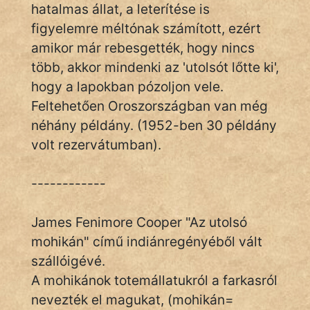
hatalmas állat, a leterítése is
figyelemre méltónak számított, ezért
Népszerű szerzőink:
amikor már rebesgették, hogy nincs
több, akkor mindenki az 'utolsót lőtte ki',
cinege
hogy a lapokban pózoljon vele.
fantom
Feltehetően Oroszországban van még
néhány példány. (1952-ben 30 példány
Hunor
volt rezervátumban).
Jób Gedeon
------------
Láron Ádám
James Fenimore Cooper "Az utolsó
mikkamakka
mohikán" című indiánregényéből vált
vörös ördög
szállóigévé.
A mohikánok totemállatukról a farkasról
nagyöreg
nevezték el magukat, (mohikán=