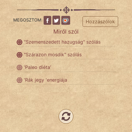
MEGOSZTOM:
IRODALOM
Hozzászólok
Miről szól
SZÓLÁS
"Szemenszedett hazugság" szólás
És
KÖZMONDÁS
"Szárazon mosdik" szólás
PSZICHO
'Paleo diéta'
ZENE
'Rák jegy 'energiája
FILM
ÉLETMÓD
MAGYARSÁG
És
TÖRTÉNELEM