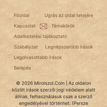
Népszerű szerzőink:
Főoldal
Ugrás az oldal tetejére
Kapcsolat
Témakörök
cinege
Adatkezelési tájékoztató
fantom
Szabályzat
Legnépszerűbb írások
Hunor
Legolvasottabb írások
Jób Gedeon
Belépés
Láron Ádám
mikkamakka
© 2026 Mirolszol.Com | Az oldalon
közölt írások szerzői jogi védelem alatt
vörös ördög
állnak, felhasználásuk csak a szerző
nagyöreg
engedélyével történhet. (Persze