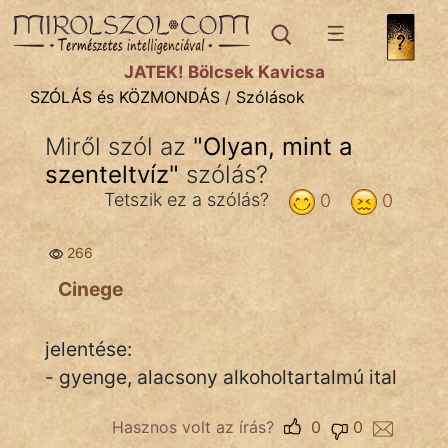
SZÓLÁS ÉS KÖZMONDÁS
témák:
JÁTÉK! Bölcsek Kavicsa
Bibliai
SZÓLÁS és KÖZMONDÁS
/
Szólások
Kifejezések
Miről szól az
"
Olyan, mint a
szenteltvíz
Közmondások
"
szólás?
Tetszik ez a szólás?
0
0
Rímelő
266
Szállóigék
Cinege
Szóláscsoportok
Szólások
jelentése:
- gyenge, alacsony alkoholtartalmú ital
Tréfás
Hasznos volt az írás?
0
0