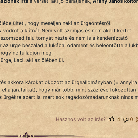
szlónak írta
a verset, aki jó barátjának,
Arany János költő
lébe ülteti, hogy meséljen neki az ürgeöntésről.
 vödröt a kútnál. Nem volt szomjas és nem akart kertet
 szomszéd falu tornyát nézte és nem is a kenderáztató
or az ürge beszalad a lukába, odament és beleöntötte a luk
 hogy ne fulladjon meg.
rge, Laci, aki az ölében ül.
ntés akkora károkat okozott az ürgeállományban (= annyira
 fel a járataikat), hogy már több, mint száz éve fokozottan
 az ürgékre azért is, mert sok ragadozómadarunknak nincs 
Hasznos volt az írás?
4
0