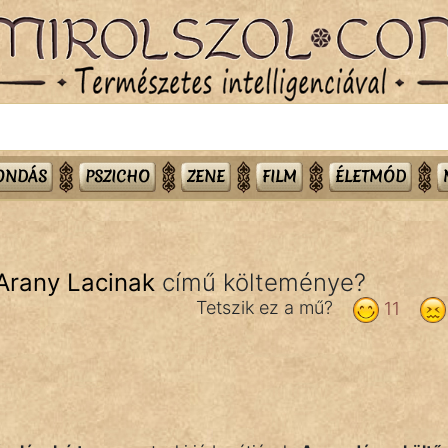
MONDÁS
PSZICHO
ZENE
FILM
ÉLETMÓD
 Arany Lacinak
című költeménye?
Tetszik ez a mű?
11