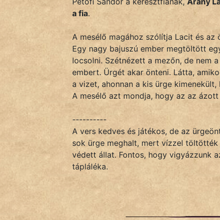
Petőfi Sándor a keresztfiának,
Arany Lá
Monda
a fia
.
Novella
A mesélő magához szólítja Lacit és az ö
És
Egy nagy bajuszú ember megtöltött egy
Elbeszélés
locsolni. Szétnézett a mezőn, de nem a
Regény
embert. Ürgét akar önteni. Látta, amik
a vizet, ahonnan a kis ürge kimenekült,
Tanmese
A mesélő azt mondja, hogy az az ázott ü
Vers
----------
A vers kedves és játékos, de az ürgeö
sok ürge meghalt, mert vízzel töltötték
védett állat. Fontos, hogy vigyázzunk
tápláléka.
IRODALOM
SZÓLÁS
És