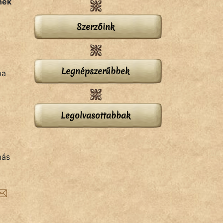
nek
Szerzőink
Legnépszerűbbek
ba
Legolvasottabbak
más