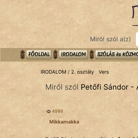
IRODALOM
témák:
Dráma
Miről szól a(z)
Elbeszélő
Költemény
FŐOLDAL
IRODALOM
SZÓLÁS és KÖZ
Eposz
IRODALOM
/
2. osztály
Vers
Komédia
Miről szól
Petőfi Sándor -
Kötelező
Legenda
4999
Mese
Mikkamakka
Mitológia