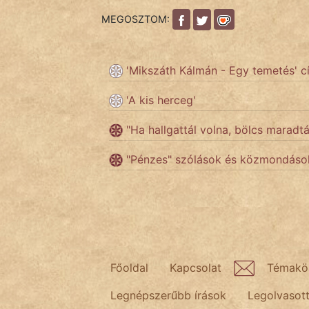
KÖZMONDÁS
MEGOSZTOM:
PSZICHO
'Mikszáth Kálmán - Egy temetés' c
ZENE
'A kis herceg'
FILM
"Ha hallgattál volna, bölcs marad
ÉLETMÓD
"Pénzes" szólások és közmondáso
MAGYARSÁG
És
TÖRTÉNELEM
Népszerű szerzőink:
Főoldal
Kapcsolat
Témakö
cinege
Legnépszerűbb írások
Legolvasot