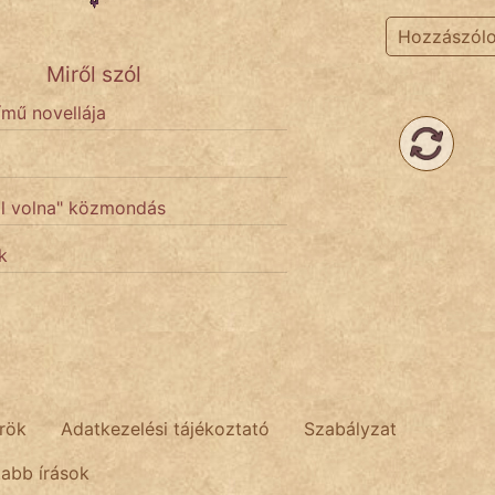
Hozzászól
Miről szól
ímű novellája
tál volna" közmondás
k
rök
Adatkezelési tájékoztató
Szabályzat
tabb írások