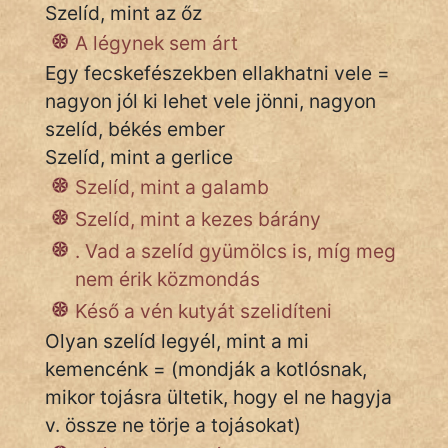
Szelíd, mint az őz
A légynek sem árt
Egy fecskefészekben ellakhatni vele =
IRODALOM
nagyon jól ki lehet vele jönni, nagyon
SZÓLÁS
szelíd, békés ember
És
Szelíd, mint a gerlice
KÖZMONDÁS
Szelíd, mint a galamb
PSZICHO
Szelíd, mint a kezes bárány
. Vad a szelíd gyümölcs is, míg meg
ZENE
nem érik közmondás
FILM
Késő a vén kutyát szelidíteni
Olyan szelíd legyél, mint a mi
ÉLETMÓD
kemencénk = (mondják a kotlósnak,
MAGYARSÁG
mikor tojásra ültetik, hogy el ne hagyja
És
v. össze ne törje a tojásokat)
TÖRTÉNELEM