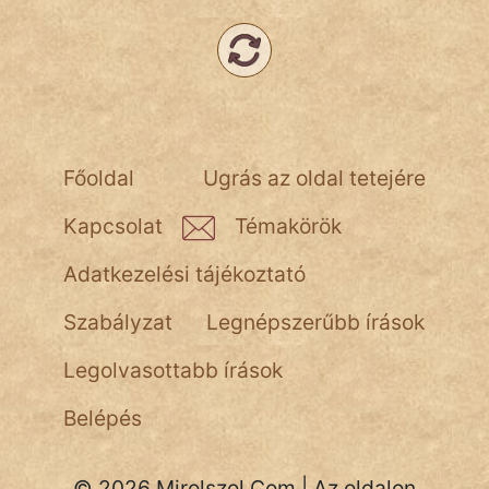
NapHold
Név nélkül
pszichopati
szegény legény
Főoldal
Ugrás az oldal tetejére
Hoffer Botond
Kapcsolat
Témakörök
szemfüles
Adatkezelési tájékoztató
Szabályzat
Legnépszerűbb írások
Legolvasottabb írások
Belépés
© 2026 Mirolszol.Com | Az oldalon