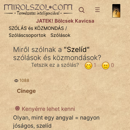
SZÓLÁS ÉS KÖZMONDÁS
témák:
JÁTÉK! Bölcsek Kavicsa
Bibliai
SZÓLÁS és KÖZMONDÁS
/
Szóláscsoportok
Szólások
Kifejezések
Miről szólnak a
"
Szelíd
"
Közmondások
szólások és közmondások?
Rímelő
Tetszik ez a szólás?
1
0
Szállóigék
1088
Szóláscsoportok
Cinege
Szólások
Kenyérre lehet kenni
Tréfás
Olyan, mint egy angyal = nagyon
jóságos, szelíd