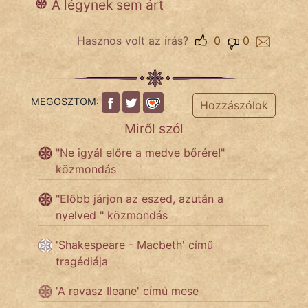
A légynek sem árt
Népszerű szerzőink:
Hasznos volt az írás?
0
0
cinege
fantom
MEGOSZTOM:
Hozzászólok
Miről szól
Hunor
"Ne igyál előre a medve bőrére!"
Jób Gedeon
közmondás
Láron Ádám
"Előbb járjon az eszed, azután a
nyelved " közmondás
mikkamakka
'Shakespeare - Macbeth' című
vörös ördög
tragédiája
nagyöreg
'A ravasz Ileane' című mese