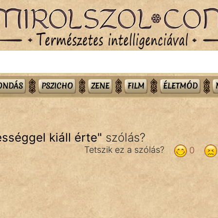
MONDÁS
PSZICHO
ZENE
FILM
ÉLETMÓD
ességgel kiáll érte
"
szólás?
Tetszik ez a szólás?
0