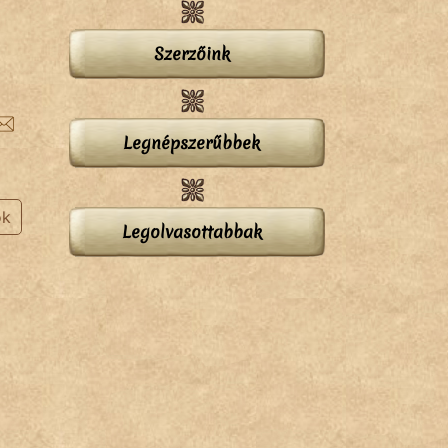
Szerzőink
Legnépszerűbbek
ok
Legolvasottabbak