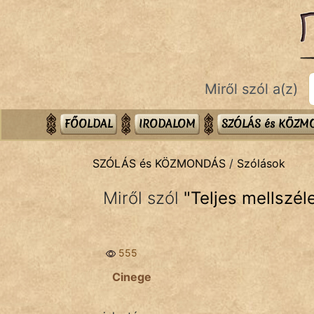
SZÓLÁS ÉS KÖZMONDÁS
témák:
Bibliai
Miről szól a(z)
Kifejezések
Közmondások
FŐOLDAL
IRODALOM
SZÓLÁS és KÖZ
Rímelő
SZÓLÁS és KÖZMONDÁS
/
Szólások
Szállóigék
Miről szól
"
Teljes mellszél
Szóláscsoportok
Szólások
555
Tréfás
Cinege