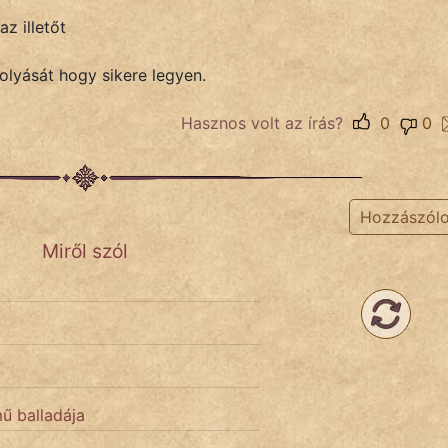
z illetőt
folyását hogy sikere legyen.
Hasznos volt az írás?
0
0
Hozzászól
Miről szól
mű balladája