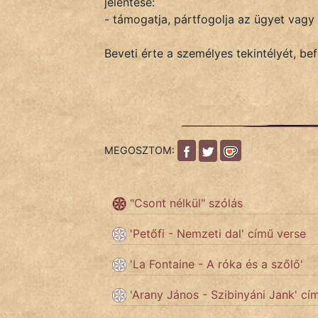
jelentése:
- támogatja, pártfogolja az ügyet vagy a
IRODALOM
Beveti érte a személyes tekintélyét, be
SZÓLÁS
És
KÖZMONDÁS
MEGOSZTOM:
PSZICHO
ZENE
"Csont nélkül" szólás
FILM
'Petőfi - Nemzeti dal' című verse
ÉLETMÓD
'La Fontaine - A róka és a szőlő'
MAGYARSÁG
'Arany János - Szibinyáni Jank' cí
És
TÖRTÉNELEM