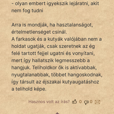
- olyan embert igyekszik lejáratni, akit
nem fog tudni
IRODALOM
Arra is mondják, ha hasztalanságot,
SZÓLÁS
értelmetlenséget csinál.
És
A farkasok és a kutyák valójában nem a
KÖZMONDÁS
holdat ugatják, csak szeretnek az ég
felé tartott fejjel ugatni és vonyítani,
PSZICHO
mert így hallatszik legmesszebb a
ZENE
hangjuk. Teliholdkor ők is aktívabbak,
nyugtalanabbak, többet hangoskodnak,
FILM
így társult az éjszakai kutyaugatáshoz
a telihold képe.
ÉLETMÓD
MAGYARSÁG
Hasznos volt az írás?
0
0
És
TÖRTÉNELEM