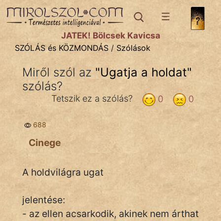
SZÓLÁS ÉS KÖZMONDÁS
témák:
JÁTÉK! Bölcsek Kavicsa
Bibliai
SZÓLÁS és KÖZMONDÁS
/
Szólások
Kifejezések
Miről szól az
"
Ugatja a holdat
"
szólás?
Közmondások
Tetszik ez a szólás?
0
0
Rímelő
688
Szállóigék
Cinege
Szóláscsoportok
Szólások
A holdvilágra ugat
Tréfás
jelentése:
- az ellen acsarkodik, akinek nem árthat