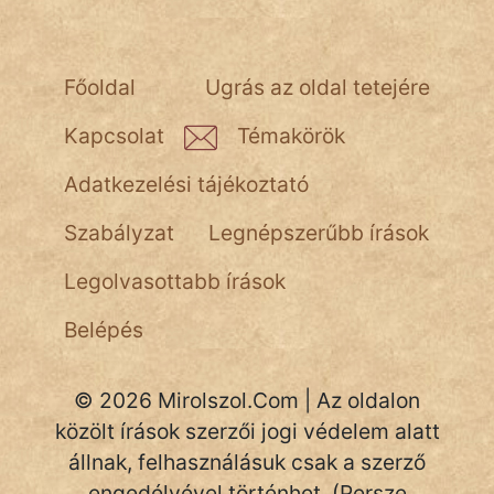
NapHold
Név nélkül
Főoldal
Ugrás az oldal tetejére
pszichopati
Kapcsolat
Témakörök
szegény legény
Adatkezelési tájékoztató
Hoffer Botond
Szabályzat
Legnépszerűbb írások
szemfüles
Legolvasottabb írások
Belépés
© 2026 Mirolszol.Com | Az oldalon
közölt írások szerzői jogi védelem alatt
állnak, felhasználásuk csak a szerző
engedélyével történhet. (Persze