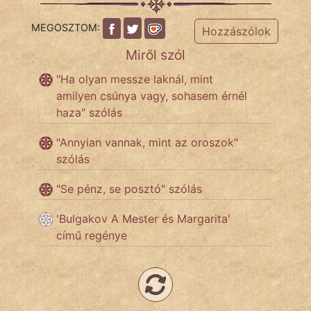
MEGOSZTOM:
Hozzászólok
Népszerű szerzőink:
Miről szól
"Ha olyan messze laknál, mint
cinege
amilyen csúnya vagy, sohasem érnél
fantom
haza" szólás
Hunor
"Annyian vannak, mint az oroszok"
szólás
Jób Gedeon
"Se pénz, se posztó" szólás
Láron Ádám
'Bulgakov A Mester és Margarita'
mikkamakka
című regénye
vörös ördög
nagyöreg