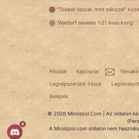
fantom
"Többet ésszel, mint pénzzel" kö
Hunor
'Waldorf nevelés 1-21 éves korig'
Jób Gedeon
Láron Ádám
mikkamakka
vörös ördög
Főoldal
Kapcsolat
Témakö
nagyöreg
Legnépszerűbb írások
Legolvasot
Belépés
NapHold
Név nélkül
© 2026 Mirolszol.Com | Az oldalon közö
(Per
pszichopati
X
A Mirolszol.com oldalon nem használun
szegény legény