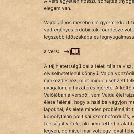
A vers egyetlen hosszú sóhajtás (nyög
Monda
elegem van.
Novella
Vajda János mesébe illő gyermekkort t
És
vadregényes erdőbirtok főerdésze volt.
Elbeszélés
legszebb időszakába és legnyugalmasa
Regény
a vers:
Tanmese
A tájihletettségű dal a lélek tájaira visz
Vers
elviselhetetlenül könnyű. Vajda vonzód
újrakezdéshez, mint minden sebzett lelkű
nyugalom, a hazatérés ígérete. A költő 
Valójában a versből, sem Vajda életrajz
élete felénél, hogy a halálba vágyjon m
IRODALOM
lapoknál, és élete minden problémáját 
komolytalan politikai szembefordulás, v
SZÓLÁS
feleségül vétele, aki nem tette fiatala
És
legyen, de mivel már volt egy jóval teh