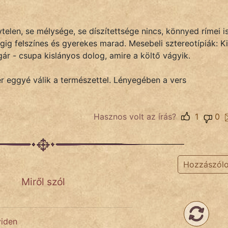
telen, se mélysége, se díszítettsége nincs, könnyed rímei i
gig felszínes és gyerekes marad. Mesebeli sztereotípiák: K
gár - csupa kislányos dolog, amire a költő vágyik.
r eggyé válik a természettel. Lényegében a vers
Hasznos volt az írás?
1
0
Hozzászól
Miről szól
viden