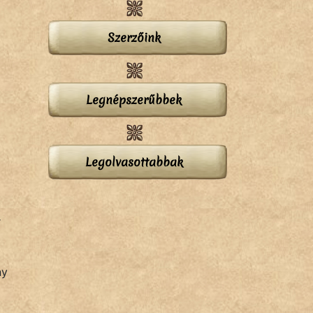
Szerzőink
Legnépszerűbbek
Legolvasottabbak
r
ny