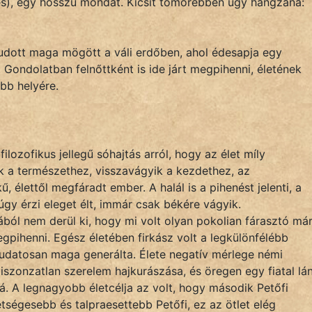
és), egy hosszú mondat. Kicsít tömörebben úgy hangzana:
udott maga mögött a váli erdőben, ahol édesapja egy
 Gondolatban felnőttként is ide járt megpihenni, életének
bb helyére.
, filozofikus jellegű sóhajtás arról, hogy az élet míly
ik a természethez, visszavágyik a kezdethez, az
, élettől megfáradt ember. A halál is a pihenést jelenti, a
úgy érzi eleget élt, immár csak békére vágyik.
ából nem derül ki, hogy mi volt olyan pokolian fárasztó má
egpihenni. Egész életében firkász volt a legkülönfélébb
tudatosan maga generálta. Élete negatív mérlege némi
iszonzatlan szerelem hajkurászása, és öregen egy fiatal lá
bbá. A legnagyobb életcélja az volt, hogy második Petőfi
etségesebb és talpraesettebb Petőfi, ez az ötlet elég