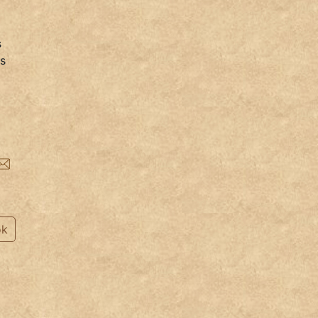
s
is
ok