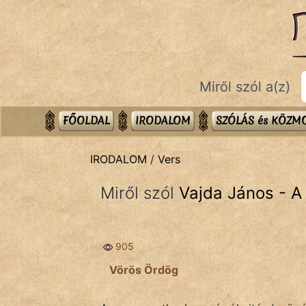
IRODALOM
témák:
Dráma
Miről szól a(z)
Elbeszélő
Költemény
FŐOLDAL
IRODALOM
SZÓLÁS és KÖZ
Eposz
IRODALOM
/
Vers
Komédia
Miről szól
Vajda János - A
Kötelező
Legenda
905
Mese
Vörös Ördög
Mitológia