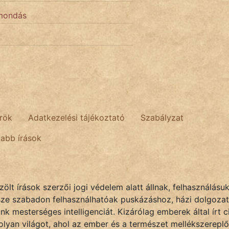
zmondás
rök
Adatkezelési tájékoztató
Szabályzat
tabb írások
lt írások szerzői jogi védelem alatt állnak, felhasználásu
sze szabadon felhasználhatóak puskázáshoz, házi dolgozat
k mesterséges intelligenciát. Kizárólag emberek által írt
olyan világot, ahol az ember és a természet mellékszereplő