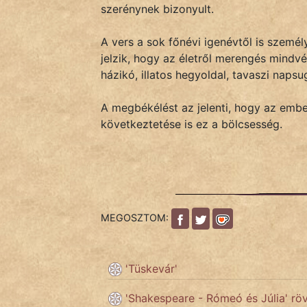
KÖZMONDÁS
szerénynek bizonyult.
PSZICHO
A vers a sok főnévi igenévtől is személy
jelzik, hogy az életről merengés mindvé
ZENE
házikó, illatos hegyoldal, tavaszi napsu
FILM
A megbékélést az jelenti, hogy az embe
következtetése is ez a bölcsesség.
ÉLETMÓD
MAGYARSÁG
És
TÖRTÉNELEM
MEGOSZTOM:
Népszerű szerzőink:
'Tüskevár'
cinege
'Shakespeare - Rómeó és Júlia' rö