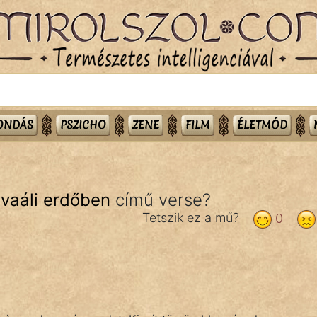
MONDÁS
PSZICHO
ZENE
FILM
ÉLETMÓD
 vaáli erdőben
című verse?
Tetszik ez a mű?
0