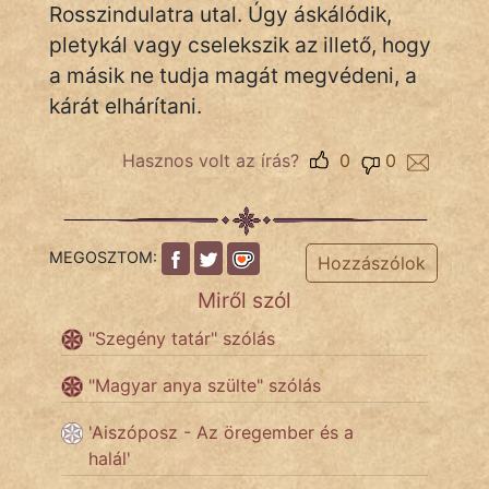
Rosszindulatra utal. Úgy áskálódik,
pletykál vagy cselekszik az illető, hogy
a másik ne tudja magát megvédeni, a
IRODALOM
kárát elhárítani.
SZÓLÁS
És
Hasznos volt az írás?
0
0
KÖZMONDÁS
PSZICHO
MEGOSZTOM:
Hozzászólok
ZENE
Miről szól
FILM
"Szegény tatár" szólás
ÉLETMÓD
"Magyar anya szülte" szólás
MAGYARSÁG
'Aiszóposz - Az öregember és a
És
halál'
TÖRTÉNELEM