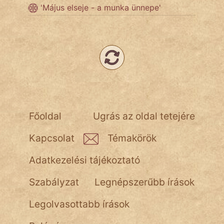
'Május elseje - a munka ünnepe'
Népszerű szerzőink:
cinege
fantom
Hunor
Főoldal
Ugrás az oldal tetejére
Jób Gedeon
Kapcsolat
Témakörök
Láron Ádám
Adatkezelési tájékoztató
mikkamakka
Szabályzat
Legnépszerűbb írások
vörös ördög
Legolvasottabb írások
nagyöreg