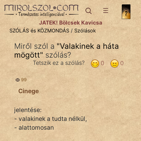
SZÓLÁS ÉS KÖZMONDÁS
témák:
JÁTÉK! Bölcsek Kavicsa
Bibliai
SZÓLÁS és KÖZMONDÁS
/
Szólások
Kifejezések
Miről szól a
"
Valakinek a háta
mögött
Közmondások
"
szólás?
Tetszik ez a szólás?
0
0
Rímelő
99
Szállóigék
Cinege
Szóláscsoportok
Szólások
jelentése:
- valakinek a tudta nélkül,
Tréfás
- alattomosan