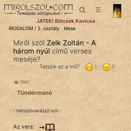
IRODALOM
témák:
JÁTÉK! Bölcsek Kavicsa
Dráma
IRODALOM
/
2. osztály
Mese
Elbeszélő
Miről szól
Zelk Zoltán - A
Költemény
három nyúl
című verses
Eposz
meséje?
Tetszik ez a mű?
1
0
Komédia
Kötelező
1597
Tündérmanó
Legenda
Mese
- Hétszínvarázs2-ből -
Mitológia
Az vers: