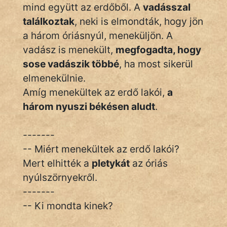
KÖZMONDÁS
mind együtt az erdőből. A
vadásszal
találkoztak
, neki is elmondták, hogy jön
PSZICHO
a három óriásnyúl, meneküljön. A
vadász is menekült,
megfogadta, hogy
ZENE
sose vadászik többé
, ha most sikerül
FILM
elmenekülnie.
Amíg menekültek az erdő lakói,
a
ÉLETMÓD
három nyuszi békésen aludt
.
MAGYARSÁG
És
-------
TÖRTÉNELEM
-- Miért menekültek az erdő lakói?
Mert elhitték a
pletykát
az óriás
Népszerű szerzőink:
nyúlszörnyekről.
-------
cinege
-- Ki mondta kinek?
fantom