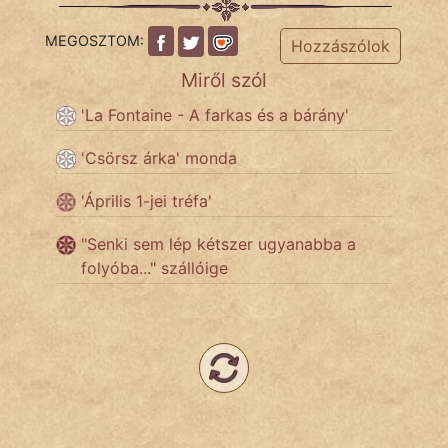
Hoffer Botond
MEGOSZTOM:
Hozzászólok
szemfüles
Miről szól
'La Fontaine - A farkas és a bárány'
'Csörsz árka' monda
'Április 1-jei tréfa'
"Senki sem lép kétszer ugyanabba a
folyóba..." szállóige