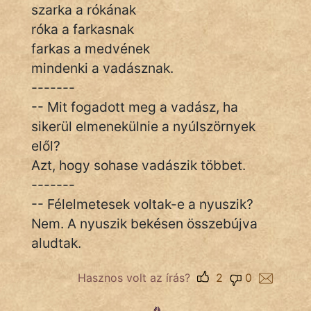
szarka a rókának
Hunor
róka a farkasnak
farkas a medvének
Jób Gedeon
mindenki a vadásznak.
Láron Ádám
-------
-- Mit fogadott meg a vadász, ha
mikkamakka
sikerül elmenekülnie a nyúlszörnyek
elől?
vörös ördög
Azt, hogy sohase vadászik többet.
nagyöreg
-------
-- Félelmetesek voltak-e a nyuszik?
NapHold
Nem. A nyuszik bekésen összebújva
Név nélkül
aludtak.
pszichopati
Hasznos volt az írás?
2
0
szegény legény