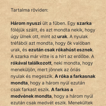
Monda
Tartalma röviden:
Novella
És
Három nyuszi
ült a fűben. Egy
szarka
Elbeszélés
föléjük szállt, és azt mondta nekik, hogy
Regény
úgy ülnek ott, mint az
urak
. A nyulak
tréfából azt mondta, hogy ők valóban
Tanmese
urak, és
ezután csak rókahúst esznek
.
Vers
A szarka már vitte is a hírt az erdőbe. A
rókával találkozott
, neki mondta, hogy
meneküljön, mert jönnek az óriás
nyulak és megeszik.
A róka a farkasnak
mondta
, hogy a három nyúl ezután
IRODALOM
csak farkast eszik.
A farkas a
medvének mondta
, hogy a három nyúl
SZÓLÁS
ezután csak medvét eszik. Menekültek
És