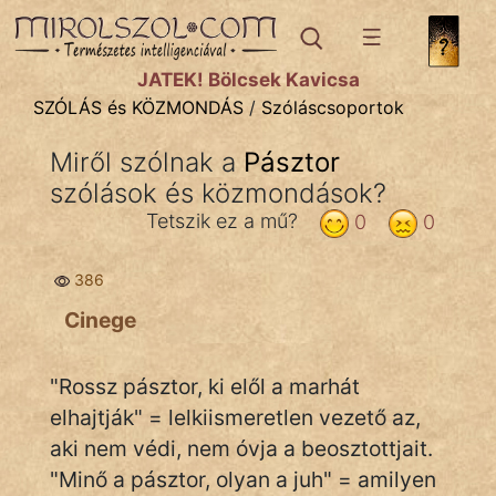
SZÓLÁS ÉS KÖZMONDÁS
témák:
JÁTÉK! Bölcsek Kavicsa
Bibliai
SZÓLÁS és KÖZMONDÁS
/
Szóláscsoportok
Kifejezések
Miről szólnak a
Pásztor
szólások és közmondások?
Közmondások
Tetszik ez a mű?
0
0
Rímelő
386
Szállóigék
Cinege
Szóláscsoportok
Szólások
"Rossz pásztor, ki elől a marhát
elhajtják" = lelkiismeretlen vezető az,
Tréfás
aki nem védi, nem óvja a beosztottjait.
"Minő a pásztor, olyan a juh" = amilyen