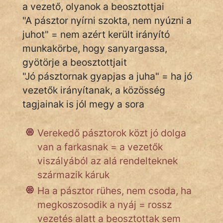
a vezető, olyanok a beosztottjai
"A pásztor nyírni szokta, nem nyúzni a
juhot" = nem azért került irányító
IRODALOM
munkakörbe, hogy sanyargassa,
SZÓLÁS
gyötörje a beosztottjait
És
"Jó pásztornak gyapjas a juha" = ha jó
KÖZMONDÁS
vezetők irányítanak, a közösség
tagjainak is jól megy a sora
PSZICHO
ZENE
Verekedő pásztorok közt jó dolga
van a farkasnak = a vezetők
FILM
viszályából az alá rendelteknek
származik káruk
ÉLETMÓD
Ha a pásztor rühes, nem csoda, ha
MAGYARSÁG
megkoszosodik a nyáj = rossz
És
vezetés alatt a beosztottak sem
TÖRTÉNELEM