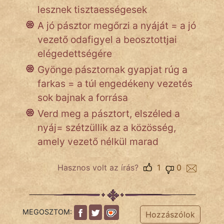
lesznek tisztaességesek
A jó pásztor megőrzi a nyáját = a jó
Népszerű szerzőink:
vezető odafigyel a beosztottjai
elégedettségére
cinege
Gyönge pásztornak gyapjat rúg a
fantom
farkas = a túl engedékeny vezetés
sok bajnak a forrása
Hunor
Verd meg a pásztort, elszéled a
Jób Gedeon
nyáj= szétzüllik az a közösség,
amely vezető nélkül marad
Láron Ádám
Hasznos volt az írás?
1
0
mikkamakka
vörös ördög
nagyöreg
MEGOSZTOM:
Hozzászólok