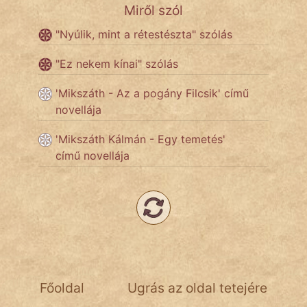
Miről szól
NapHold
"Nyúlik, mint a rétestészta" szólás
Név nélkül
"Ez nekem kínai" szólás
pszichopati
'Mikszáth - Az a pogány Filcsik' című
szegény legény
novellája
Hoffer Botond
'Mikszáth Kálmán - Egy temetés'
című novellája
szemfüles
Főoldal
Ugrás az oldal tetejére