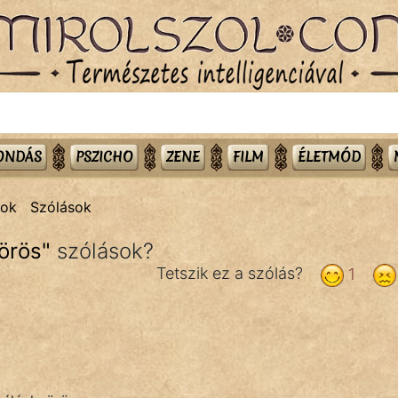
MONDÁS
PSZICHO
ZENE
FILM
ÉLETMÓD
tok
Szólások
Vörös
"
szólások?
Tetszik ez a szólás?
1