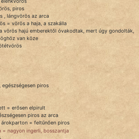
 élénkvörös
örös, piros
s , lángvörös az arca
s = vörös a haja, a szakálla
 a vörös hajú emberektől óvakodtak, mert úgy gondolták,
rdöghöz van köze
ötétvörös
p, egészségesen piros
ett = erősen elpirult
észségesen piros az arca
z árokparton = feltűnően piros
= nagyon ingerli, bosszantja
ó