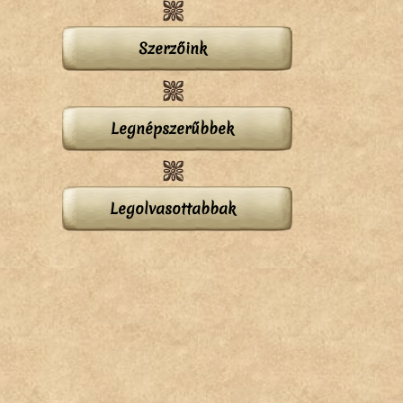
Szerzőink
Legnépszerűbbek
Legolvasottabbak