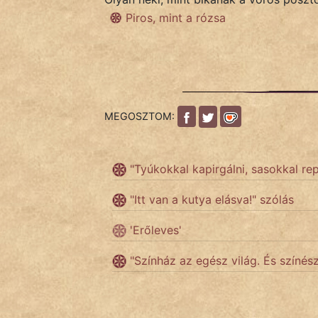
Piros, mint a rózsa
Népszerű szerzőink:
cinege
fantom
MEGOSZTOM:
Hunor
"Tyúkokkal kapirgálni, sasokkal re
Jób Gedeon
"Itt van a kutya elásva!" szólás
Láron Ádám
'Erőleves'
mikkamakka
"Színház az egész világ. És színés
vörös ördög
nagyöreg