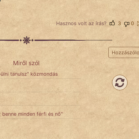
Hasznos volt az írás?
3
0
Hozzászól
Miről szól
pülni tanulsz" közmondás
z benne minden férfi és nő"