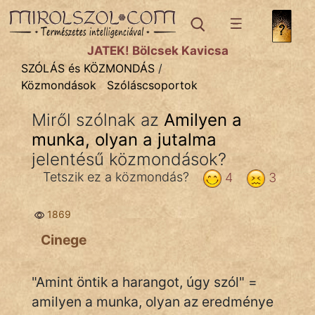
SZÓLÁS ÉS KÖZMONDÁS
témák:
JÁTÉK! Bölcsek Kavicsa
Bibliai
SZÓLÁS és KÖZMONDÁS
/
Közmondások
Szóláscsoportok
Kifejezések
Miről szólnak az
Amilyen a
Közmondások
munka, olyan a jutalma
Rímelő
jelentésű közmondások?
Tetszik ez a közmondás?
4
3
Szállóigék
Szóláscsoportok
1869
Cinege
Szólások
Tréfás
"Amint öntik a harangot, úgy szól" =
amilyen a munka, olyan az eredménye