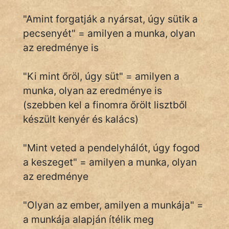
"Amint forgatják a nyársat, úgy sütik a
pecsenyét" = amilyen a munka, olyan
IRODALOM
az eredménye is
SZÓLÁS
És
"Ki mint őröl, úgy süt" = amilyen a
KÖZMONDÁS
munka, olyan az eredménye is
(szebben kel a finomra őrölt lisztből
PSZICHO
készült kenyér és kalács)
ZENE
"Mint veted a pendelyhálót, úgy fogod
FILM
a keszeget" = amilyen a munka, olyan
ÉLETMÓD
az eredménye
MAGYARSÁG
"Olyan az ember, amilyen a munkája" =
És
a munkája alapján ítélik meg
TÖRTÉNELEM