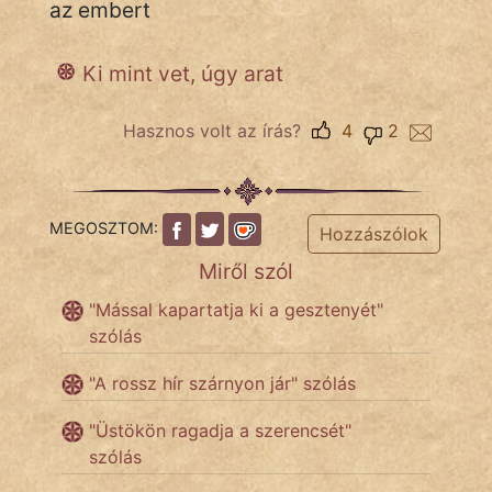
az embert
Népszerű szerzőink:
Ki mint vet, úgy arat
cinege
Hasznos volt az írás?
4
2
fantom
Hunor
MEGOSZTOM:
Hozzászólok
Jób Gedeon
Miről szól
Láron Ádám
"Mással kapartatja ki a gesztenyét"
szólás
mikkamakka
"A rossz hír szárnyon jár" szólás
vörös ördög
"Üstökön ragadja a szerencsét"
nagyöreg
szólás