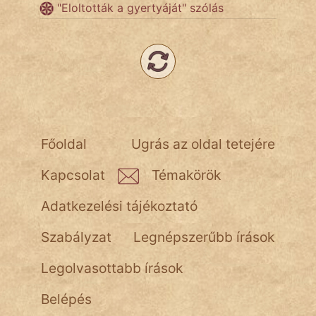
NapHold
"Eloltották a gyertyáját" szólás
Név nélkül
pszichopati
szegény legény
Hoffer Botond
Főoldal
Ugrás az oldal tetejére
szemfüles
Kapcsolat
Témakörök
Adatkezelési tájékoztató
Szabályzat
Legnépszerűbb írások
Legolvasottabb írások
Belépés