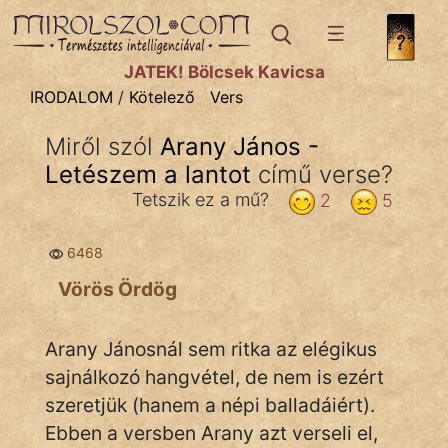
IRODALOM
témák:
JÁTÉK! Bölcsek Kavicsa
Dráma
IRODALOM
/
Kötelező
Vers
Elbeszélő
Miről szól
Arany János -
Költemény
Letészem a lantot
című verse?
Eposz
Tetszik ez a mű?
2
5
Komédia
6468
Kötelező
Vörös Ördög
Legenda
Arany Jánosnál sem ritka az elégikus
Mese
sajnálkozó hangvétel, de nem is ezért
szeretjük (hanem a népi balladáiért).
Mitológia
Ebben a versben Arany azt verseli el,