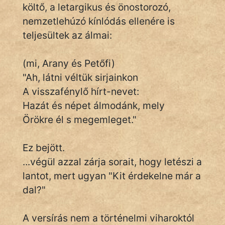
költő, a letargikus és önostorozó,
nemzetlehúzó kínlódás ellenére is
teljesültek az álmai:
(mi, Arany és Petőfi)
"Ah, látni véltük sirjainkon
A visszafénylő hírt-nevet:
Hazát és népet álmodánk, mely
Örökre él s megemleget."
Ez bejött.
...végül azzal zárja sorait, hogy letészi a
lantot, mert ugyan "Kit érdekelne már a
dal?"
A versírás nem a történelmi viharoktól