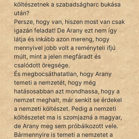
költészetnek a szabadságharc bukása
után?
Hoffer Botond
Persze, hogy van, hiszen most van csak
szemfüles
igazán feladat! De Arany ezt nem így
látja és inkább azon mereng, hogy
mennyivel jobb volt a reményteli ifjú
múlt, mint a jelen megfáradt és
csalódott öregsége.
És megbocsáthatatlan, hogy Arany
temeti a nemzetét, hogy még
hatásosabban azt mondhassa, hogy a
nemzet meghalt, már senkit se érdekel
a nemzeti költészet. Pedig a nemzeti
költészetet ma is szomjazná a magyar,
de Arany meg sem próbálkozott vele.
Bármennyire is temeti a nemzetet a