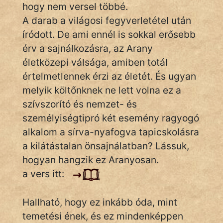
Monda
hogy nem versel többé.
A darab a világosi fegyverletétel után
Novella
íródott. De ami ennél is sokkal erősebb
És
érv a sajnálkozásra, az Arany
Elbeszélés
életközepi válsága, amiben totál
Regény
értelmetlennek érzi az életét. És ugyan
melyik költőnknek ne lett volna ez a
Tanmese
szívszorító és nemzet- és
Vers
személyiségtipró két esemény ragyogó
alkalom a sírva-nyafogva tapicskolásra
a kilátástalan önsajnálatban? Lássuk,
hogyan hangzik ez Aranyosan.
a vers itt:
IRODALOM
Hallható, hogy ez inkább óda, mint
SZÓLÁS
temetési ének, és ez mindenképpen
És