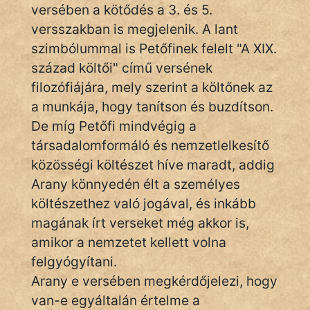
fantom
versében a kötődés a 3. és 5.
versszakban is megjelenik. A lant
Hunor
szimbólummal is Petőfinek felelt "A XIX.
Jób Gedeon
század költői" című versének
filozófiájára, mely szerint a költőnek az
Láron Ádám
a munkája, hogy tanítson és buzdítson.
De míg Petőfi mindvégig a
mikkamakka
társadalomformáló és nemzetlelkesítő
vörös ördög
közösségi költészet híve maradt, addig
Arany könnyedén élt a személyes
nagyöreg
költészethez való jogával, és inkább
NapHold
magának írt verseket még akkor is,
amikor a nemzetet kellett volna
Név nélkül
felgyógyítani.
pszichopati
Arany e versében megkérdőjelezi, hogy
van-e egyáltalán értelme a
szegény legény