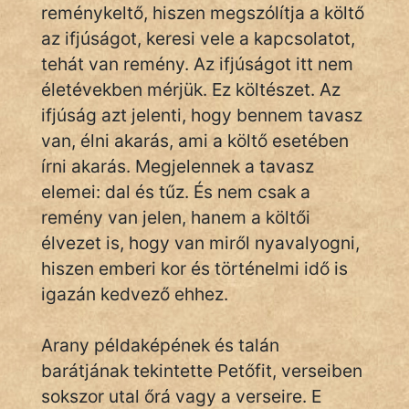
KÖZMONDÁS
reménykeltő, hiszen megszólítja a költő
az ifjúságot, keresi vele a kapcsolatot,
PSZICHO
tehát van remény. Az ifjúságot itt nem
életévekben mérjük. Ez költészet. Az
ZENE
ifjúság azt jelenti, hogy bennem tavasz
FILM
van, élni akarás, ami a költő esetében
írni akarás. Megjelennek a tavasz
ÉLETMÓD
elemei: dal és tűz. És nem csak a
remény van jelen, hanem a költői
MAGYARSÁG
élvezet is, hogy van miről nyavalyogni,
És
TÖRTÉNELEM
hiszen emberi kor és történelmi idő is
igazán kedvező ehhez.
Népszerű szerzőink:
Arany példaképének és talán
barátjának tekintette Petőfit, verseiben
cinege
sokszor utal őrá vagy a verseire. E