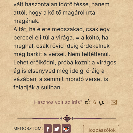
vált haszontalan időtöltéssé, hanem
attól, hogy a költő magáról írta
magának.
A fát, ha élete megszakad, csak egy
perccel éli túl a virága. = a költő, ha
meghal, csak rövid ideig érdekelnek
még bárkit a versei. Nem feltétlenül.
Lehet erőlködni, próbálkozni: a virágos
ág is elsenyved még ideig-óráig a
vázában, a semmit mondó verset is
feladják a suliban...
Hasznos volt az írás?
6
1
MEGOSZTOM:
Hozzászólok