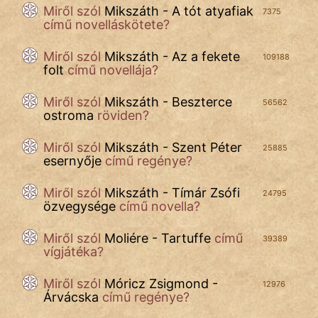
Miről szól
Mikszáth - A tót atyafiak
7375
című novelláskötete?
Miről szól
Mikszáth - Az a fekete
109188
folt
című novellája?
Miről szól
Mikszáth - Beszterce
56562
ostroma
röviden?
Miről szól
Mikszáth - Szent Péter
25885
esernyője
című regénye?
Miről szól
Mikszáth - Tímár Zsófi
24795
özvegysége
című novella?
Miről szól
Moliére - Tartuffe
című
39389
vígjátéka?
Miről szól
Móricz Zsigmond -
12976
Árvácska
című regénye?