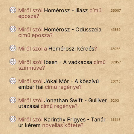
Népszerű szerzőink:
Miről szól
Homérosz - Iliász
című
36007
eposza?
cinege
Miről szól
Homérosz - Odüsszeia
41559
fantom
című eposza?
Hunor
Miről szól
a
Homéroszi kérdés
?
12966
Jób Gedeon
Miről szól
Ibsen - A vadkacsa
című
32657
színműve?
Láron Ádám
Miről szól
Jókai Mór - A kőszívű
20745
mikkamakka
ember fiai
című regénye?
vörös ördög
Miről szól
Jonathan Swift - Gulliver
9203
utazásai
című regénye?
nagyöreg
Miről szól
Karinthy Frigyes - Tanár
14445
NapHold
úr kérem
novellás kötete?