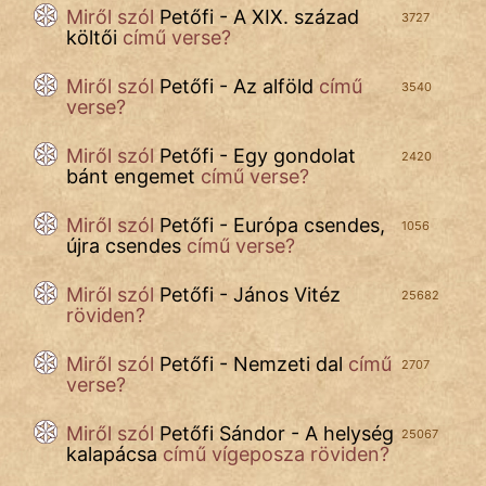
Miről szól
Petőfi - A XIX. század
3727
költői
című verse?
Miről szól
Petőfi - Az alföld
című
3540
verse?
Miről szól
Petőfi - Egy gondolat
2420
bánt engemet
című verse?
Miről szól
Petőfi - Európa csendes,
1056
újra csendes
című verse?
Miről szól
Petőfi - János Vitéz
25682
röviden?
Miről szól
Petőfi - Nemzeti dal
című
2707
verse?
Miről szól
Petőfi Sándor - A helység
25067
kalapácsa
című vígeposza röviden?