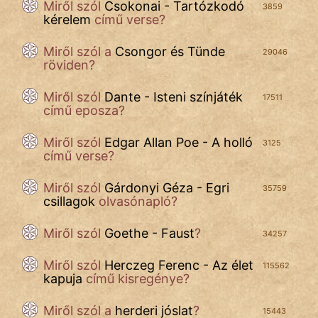
Miről szól
Csokonai - Tartózkodó
3859
kérelem
című verse?
IRODALOM
Miről szól a
Csongor és Tünde
SZÓLÁS
29046
röviden?
És
KÖZMONDÁS
Miről szól
Dante - Isteni színjáték
17511
című eposza?
PSZICHO
Miről szól
Edgar Allan Poe - A holló
3125
ZENE
című verse?
FILM
Miről szól
Gárdonyi Géza - Egri
35759
csillagok
olvasónapló?
ÉLETMÓD
Miről szól
Goethe - Faust
?
34257
MAGYARSÁG
És
Miről szól
Herczeg Ferenc - Az élet
115562
TÖRTÉNELEM
kapuja
című kisregénye?
Miről szól a
herderi jóslat
?
15443