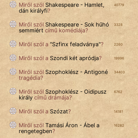
Miről szól
Shakespeare - Hamlet,
40779
dán királyfi
?
Miről szól
Shakespeare - Sok hűhó
3328
semmiért
című komédiája?
Miről szól a
"
Szfinx feladványa
"
?
2260
Miről szól a
Szondi két apródja
?
19996
Miről szól
Szophoklész - Antigoné
34403
tragédia?
Miről szól
Szophoklész - Oidipusz
6762
király
című drámája?
Miről szól a
Szózat
?
14181
Miről szól
Tamási Áron - Ábel a
16282
rengetegben
?