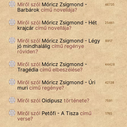
Miről szól
Móricz Zsigmond -
46735
Barbárok
című novellája?
Miről szól
Móricz Zsigmond - Hét
25461
krajcár
című novellája?
Miről szól
Móricz Zsigmond - Légy
8917
jó mindhalálig
című regénye
röviden?
Miről szól
Móricz Zsigmond -
44428
Tragédia
című elbeszélése?
Miről szól
Móricz Zsigmond - Úri
42138
muri
című regénye?
Miről szól
Oidipusz
története?
7591
Miről szól
Petőfi - A Tisza
című
1765
verse?