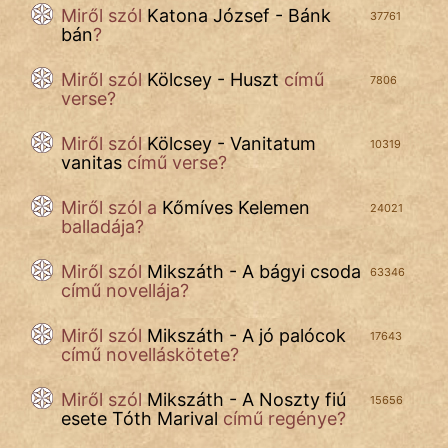
Név nélkül
Miről szól
Katona József - Bánk
37761
bán
?
pszichopati
Miről szól
Kölcsey - Huszt
című
7806
szegény legény
verse?
Hoffer Botond
Miről szól
Kölcsey - Vanitatum
10319
vanitas
című verse?
szemfüles
Miről szól a
Kőmíves Kelemen
24021
balladája?
Miről szól
Mikszáth - A bágyi csoda
63346
című novellája?
Miről szól
Mikszáth - A jó palócok
17643
című novelláskötete?
Miről szól
Mikszáth - A Noszty fiú
15656
esete Tóth Marival
című regénye?