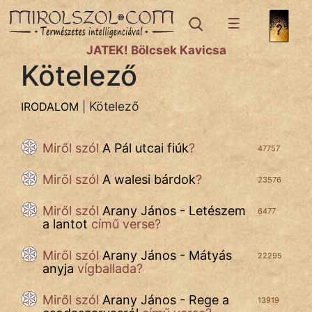
IRODALOM
témák:
JÁTÉK! Bölcsek Kavicsa
Bibliai
Kötelező
Történetek
Dráma
Kötelező
IRODALOM
|
Elbeszélő
Miről szól
A Pál utcai fiúk
?
47757
Költemény
Miről szól
A walesi bárdok
?
23576
Eposz
Miről szól
Arany János - Letészem
Házi
6477
a lantot
című verse?
Komédia
Miről szól
Arany János - Mátyás
22295
anyja
vígballada?
Kötelező
Miről szól
Arany János - Rege a
13919
Legenda