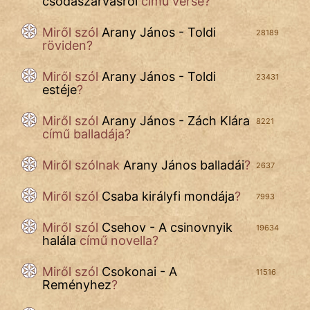
csodaszarvasról
című verse?
Mese
Miről szól
Arany János - Toldi
28189
röviden?
Mitológia
Miről szól
Arany János - Toldi
23431
Monda
estéje
?
Novella
Miről szól
Arany János - Zách Klára
8221
És
című balladája?
Elbeszélés
Miről szólnak
Arany János balladái
?
2637
Regény
Miről szól
Csaba királyfi mondája
?
7993
Tanmese
Miről szól
Csehov - A csinovnyik
19634
halála
című novella?
Vers
Miről szól
Csokonai - A
11516
Reményhez
?