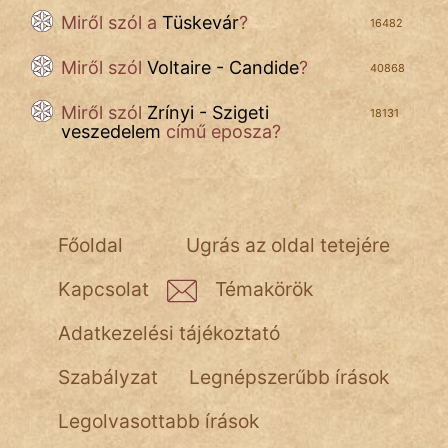
Miről szól a
Tüskevár
?
16482
Miről szól
Voltaire - Candide
?
40868
Miről szól
Zrínyi - Szigeti
18131
veszedelem
című eposza?
Főoldal
Ugrás az oldal tetejére
Kapcsolat
Témakörök
Adatkezelési tájékoztató
Szabályzat
Legnépszerűbb írások
Legolvasottabb írások