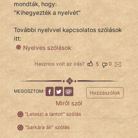
mondták, hogy:
"Kihegyezték a nyelvét"
Népszerű szerzőink:
További nyelvvel kapcsolatos szólások
cinege
itt:
Nyelves szólások
fantom
Hunor
Hasznos volt az írás?
5
0
Jób Gedeon
Láron Ádám
MEGOSZTOM:
Hozzászólok
Miről szól
mikkamakka
"Leteszi a lantot" szólás
vörös ördög
"Sarkára áll" szólás
nagyöreg