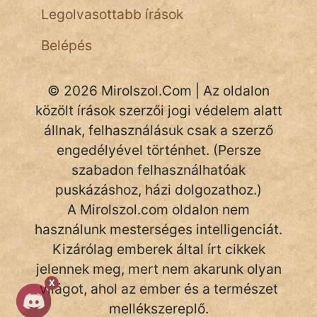
Legolvasottabb írások
Belépés
© 2026 Mirolszol.Com | Az oldalon
közölt írások szerzői jogi védelem alatt
állnak, felhasználásuk csak a szerző
engedélyével történhet. (Persze
szabadon felhasználhatóak
puskázáshoz, házi dolgozathoz.)
A Mirolszol.com oldalon nem
használunk mesterséges intelligenciát.
Kizárólag emberek által írt cikkek
jelennek meg, mert nem akarunk olyan
X
világot, ahol az ember és a természet
mellékszereplő.