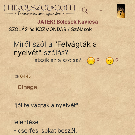
SZÓLÁS ÉS KÖZMONDÁS
témák:
JÁTÉK! Bölcsek Kavicsa
Bibliai
SZÓLÁS és KÖZMONDÁS
/
Szólások
Kifejezések
Miről szól a
"
Felvágták a
nyelvét
Közmondások
"
szólás?
Tetszik ez a szólás?
8
2
Rímelő
6445
Szállóigék
Cinege
Szóláscsoportok
Szólások
"jól felvágták a nyelvét"
Tréfás
jelentése:
- cserfes, sokat beszél,