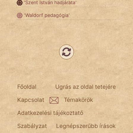
'Szent István hadjárata'
NapHold
'Waldorf pedagógia'
Név nélkül
pszichopati
szegény legény
Hoffer Botond
szemfüles
Főoldal
Ugrás az oldal tetejére
Kapcsolat
Témakörök
Adatkezelési tájékoztató
Szabályzat
Legnépszerűbb írások