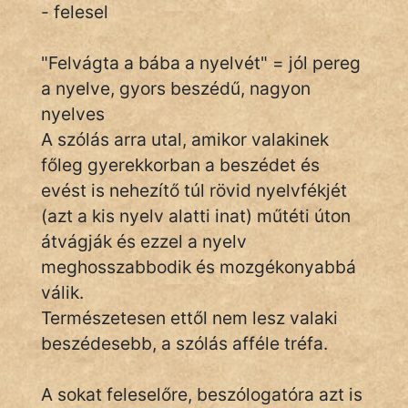
- felesel
"Felvágta a bába a nyelvét" = jól pereg
IRODALOM
a nyelve, gyors beszédű, nagyon
SZÓLÁS
nyelves
És
A szólás arra utal, amikor valakinek
KÖZMONDÁS
főleg gyerekkorban a beszédet és
evést is nehezítő túl rövid nyelvfékjét
PSZICHO
(azt a kis nyelv alatti inat) műtéti úton
ZENE
átvágják és ezzel a nyelv
meghosszabbodik és mozgékonyabbá
FILM
válik.
Természetesen ettől nem lesz valaki
ÉLETMÓD
beszédesebb, a szólás afféle tréfa.
MAGYARSÁG
És
A sokat feleselőre, beszólogatóra azt is
TÖRTÉNELEM