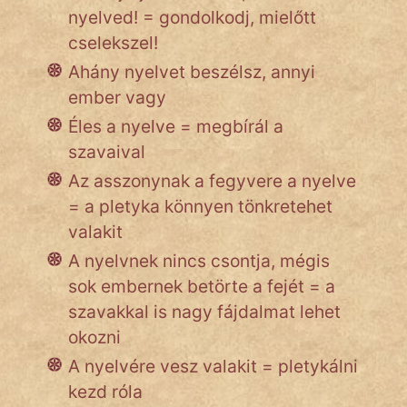
nyelved! = gondolkodj, mielőtt
Népszerű szerzőink:
cselekszel!
Ahány nyelvet beszélsz, annyi
cinege
ember vagy
Éles a nyelve = megbírál a
fantom
szavaival
Hunor
Az asszonynak a fegyvere a nyelve
= a pletyka könnyen tönkretehet
Jób Gedeon
valakit
Láron Ádám
A nyelvnek nincs csontja, mégis
sok embernek betörte a fejét = a
mikkamakka
szavakkal is nagy fájdalmat lehet
vörös ördög
okozni
A nyelvére vesz valakit = pletykálni
nagyöreg
kezd róla