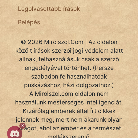
Legolvasottabb írások
Belépés
© 2026 Mirolszol.Com | Az oldalon
közölt írások szerzői jogi védelem alatt
állnak, felhasználásuk csak a szerző
engedélyével történhet. (Persze
szabadon felhasználhatóak
puskázáshoz, házi dolgozathoz.)
A Mirolszol.com oldalon nem
használunk mesterséges intelligenciát.
Kizárólag emberek által írt cikkek
jelennek meg, mert nem akarunk olyan
X
világot, ahol az ember és a természet
mellékszereplő.