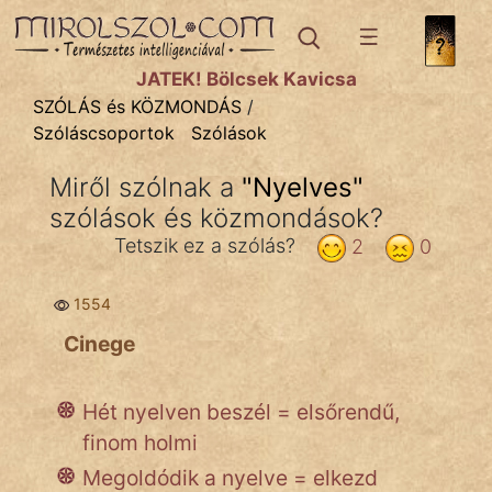
SZÓLÁS ÉS KÖZMONDÁS
témák:
JÁTÉK! Bölcsek Kavicsa
Bibliai
SZÓLÁS és KÖZMONDÁS
/
Szóláscsoportok
Szólások
Kifejezések
Miről szólnak a
"
Nyelves
"
Közmondások
szólások és közmondások?
Rímelő
Tetszik ez a szólás?
2
0
Szállóigék
1554
Szóláscsoportok
Cinege
Szólások
Hét nyelven beszél = elsőrendű,
Tréfás
finom holmi
Megoldódik a nyelve = elkezd