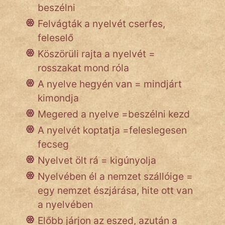
beszélni
Felvágták a nyelvét cserfes,
IRODALOM
feleselő
Köszörüli rajta a nyelvét =
SZÓLÁS
rosszakat mond róla
És
KÖZMONDÁS
A nyelve hegyén van = mindjárt
kimondja
PSZICHO
Megered a nyelve =beszélni kezd
ZENE
A nyelvét koptatja =feleslegesen
fecseg
FILM
Nyelvet ölt rá = kigúnyolja
ÉLETMÓD
Nyelvében él a nemzet szállóige =
egy nemzet észjárása, hite ott van
MAGYARSÁG
a nyelvében
És
TÖRTÉNELEM
Előbb járjon az eszed, azután a