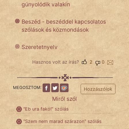
gúnyolódik valakin
Beszéd - beszéddel kapcsolatos
szólások és közmondások
Szeretetnyelv
Hasznos volt az írás?
2
0
MEGOSZTOM:
Hozzászólok
Miről szól
"Eb ura fakó!" szólás
"Szem nem marad szárazon" szólás