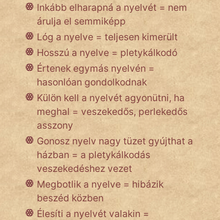
NapHold
Inkább elharapná a nyelvét = nem
árulja el semmiképp
Név nélkül
Lóg a nyelve = teljesen kimerült
pszichopati
Hosszú a nyelve = pletykálkodó
Értenek egymás nyelvén =
szegény legény
hasonlóan gondolkodnak
Hoffer Botond
Külön kell a nyelvét agyonütni, ha
meghal = veszekedős, perlekedős
szemfüles
asszony
Gonosz nyelv nagy tüzet gyújthat a
házban = a pletykálkodás
veszekedéshez vezet
Megbotlik a nyelve = hibázik
beszéd közben
Élesíti a nyelvét valakin =