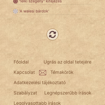
"lelki szegény" kifejezés
NapHold
'A walesi bárdok'
Név nélkül
pszichopati
szegény legény
Hoffer Botond
szemfüles
Főoldal
Ugrás az oldal tetejére
Kapcsolat
Témakörök
Adatkezelési tájékoztató
Szabályzat
Legnépszerűbb írások
Legolvasottabb írások