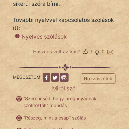
sikerül szóra bírni.
Népszerű szerzőink:
További nyelvvel kapcsolatos szólások
itt:
cinege
Nyelves szólások
fantom
Hasznos volt az írás?
1
0
Hunor
Jób Gedeon
MEGOSZTOM:
Hozzászólok
Láron Ádám
Miről szól
mikkamakka
"Szerencséd, hogy öreganyádnak
vörös ördög
szólítottál!" mondás
"Részeg, mint a csap" szólás
nagyöreg