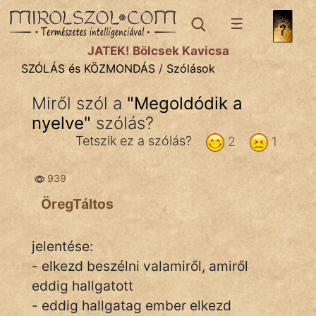
SZÓLÁS ÉS KÖZMONDÁS
témák:
JÁTÉK! Bölcsek Kavicsa
Bibliai
SZÓLÁS és KÖZMONDÁS
/
Szólások
Kifejezések
Miről szól a
"
Megoldódik a
nyelve
Közmondások
"
szólás?
Tetszik ez a szólás?
2
1
Rímelő
939
Szállóigék
ÖregTáltos
Szóláscsoportok
Szólások
jelentése:
- elkezd beszélni valamiről, amiről
Tréfás
eddig hallgatott
- eddig hallgatag ember elkezd