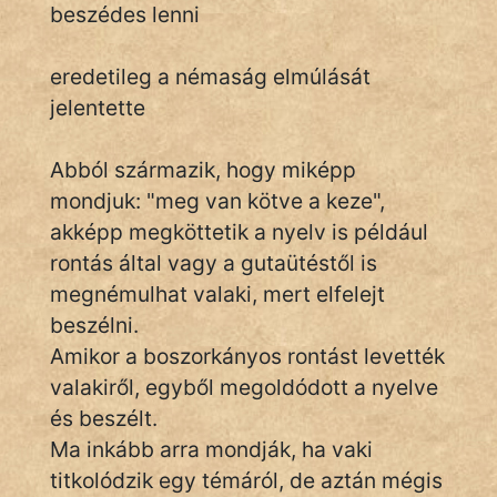
beszédes lenni
eredetileg a némaság elmúlását
IRODALOM
jelentette
SZÓLÁS
És
Abból származik, hogy miképp
KÖZMONDÁS
mondjuk: "meg van kötve a keze",
akképp megköttetik a nyelv is például
PSZICHO
rontás által vagy a gutaütéstől is
ZENE
megnémulhat valaki, mert elfelejt
beszélni.
FILM
Amikor a boszorkányos rontást levették
ÉLETMÓD
valakiről, egyből megoldódott a nyelve
és beszélt.
MAGYARSÁG
Ma inkább arra mondják, ha vaki
És
titkolódzik egy témáról, de aztán mégis
TÖRTÉNELEM